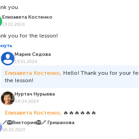
ank you
Елизавета Костенко
19.01.2024
ank you for the lesson!
рнуть
Мария Седова
19.01.2024
Елизавета Костенко, 
Hello! Thank you for your fe
the lesson!
Нуртач Нурыева
04.04.2024
Елизавета Костенко, 
🔥🔥🔥🔥🔥🔥
🪄🦁Виктория🦁🪄 Гришанова
06.05.2023