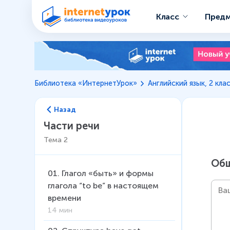
Класс
Пред
Библиотека «ИнтернетУрок»
Английский язык, 2 кла
Назад
Части речи
Тема
2
Общ
01
.
Глагол «быть» и формы
глагола “to be” в настоящем
времени
14 мин