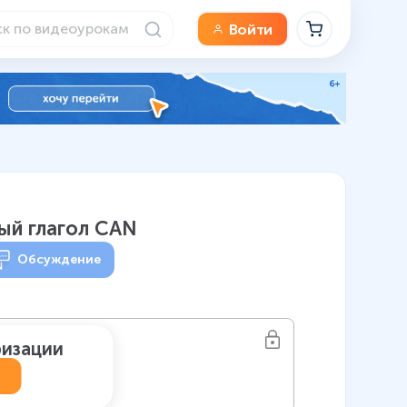
Войти
ый глагол CAN
Обсуждение
ризации