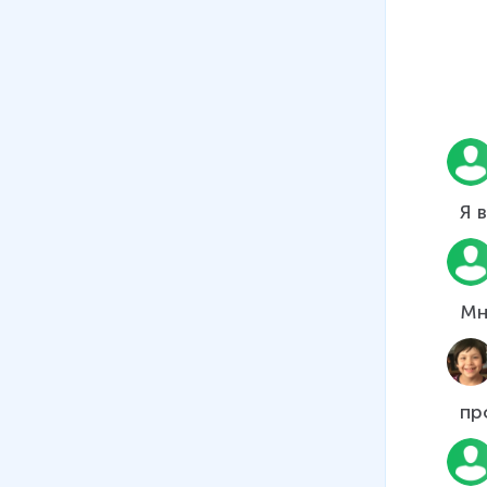
существительных
21 мин
07
.
Личные, указательные
местоимения и
притяжательные
прилагательные
20 мин
Я в
08
.
Указательные
местоимения THIS/THESE,
THAT/THOSE
11 мин
Мн
09
.
Количественные и
порядковые числительные.
Счёт до 12
про
17 мин
10
.
Количественные и