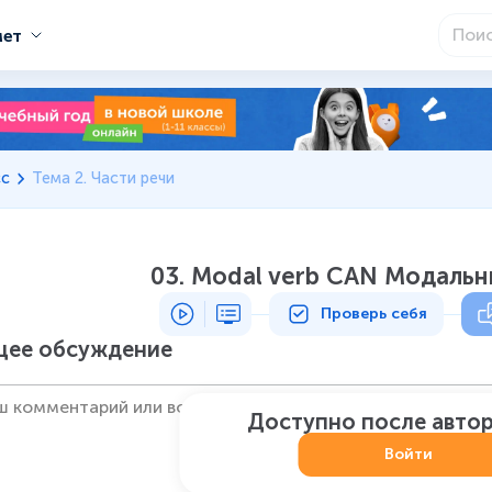
мет
сс
Тема 2. Части речи
03. Modal verb CAN Модальн
Проверь себя
ее обсуждение
Доступно после авто
Войти