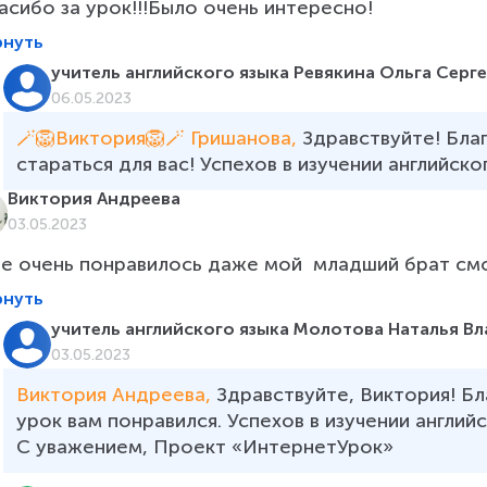
асибо за урок!!!Было очень интересно!
рнуть
учитель английского языка Ревякина Ольга Серге
06.05.2023
🪄🦁Виктория🦁🪄 Гришанова, 
Здравствуйте! Бла
стараться для вас! Успехов в изучении английског
Виктория Андреева
03.05.2023
е очень понравилось даже мой  младший брат см
рнуть
учитель английского языка Молотова Наталья В
03.05.2023
Виктория Андреева, 
Здравствуйте, Виктория! Бл
урок вам понравился. Успехов в изучении английск
С уважением, Проект «ИнтернетУрок»