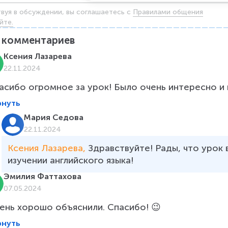
твуя в обсуждении, вы соглашаетесь c
Правилами общения
йте.
комментариев
Ксения Лазарева
22.11.2024
асибо огромное за урок! Было очень интересно и 
рнуть
Мария Седова
22.11.2024
Ксения Лазарева, 
Здравствуйте! Рады, что урок 
изучении английского языка! 
Эмилия Фаттахова
07.05.2024
ень хорошо объяснили. Спасибо! 😉
рнуть