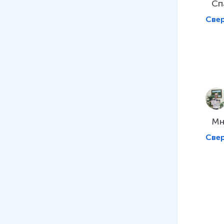
Сп
Све
Мн
Све