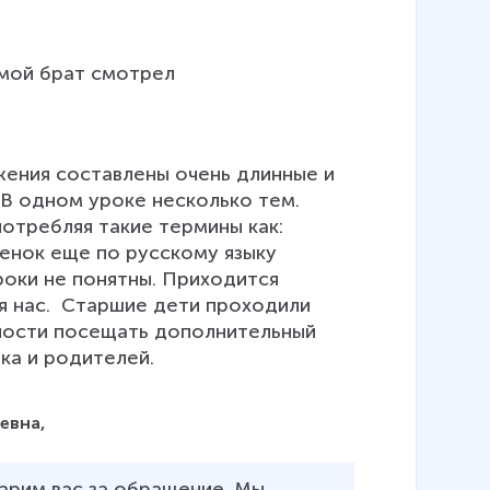
 мой брат смотрел
ения составлены очень длинные и 
В одном уроке несколько тем. 
отребляя такие термины как: 
бенок еще по русскому языку 
роки не понятны. Приходится 
я нас.  Старшие дети проходили 
жности посещать дополнительный 
нка и родителей.
евна,
арим вас за обращение. Мы 