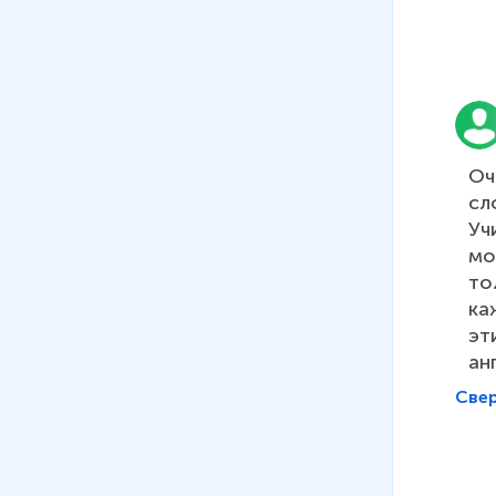
Оч
сл
Уч
мо
то
ка
эт
ан
Све