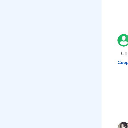
Сп
Све