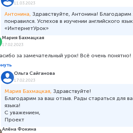
11.03.2023
Антонина, 
Здравствуйте, Антонина! Благодарим з
понравился. Успехов в изучении английского язы
«ИнтернетУрок»
Мария Бахмацкая
17.02.2023
асибо за замечательный урок! Всё очень понятно!
рнуть
Ольга Сайганова
17.02.2023
Мария Бахмацкая, 
Здравствуйте! 

Благодарим за ваш отзыв. Рады стараться для вас
языка!  

С уважением, 

Проект 
Алёна Фокина