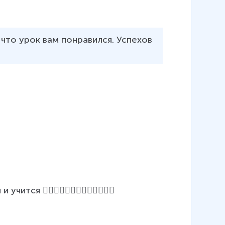
 что урок вам понравился. Успехов 
ся 👍🏻🔥🔥🔥👍🏻👍🏻👍🏻🔥🔥