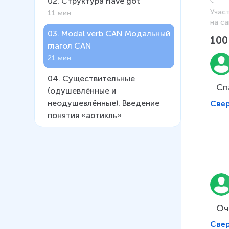
02
.
Структура have got
Учас
11 мин
на са
03
.
Modal verb CAN Модальный
100
глагол CAN
21 мин
04
.
Существительные
Сп
(одушевлённые и
неодушевлённые). Введение
Све
понятия «артикль»
32 мин
05
.
Правила использования
определённого и
неопределённого артиклей
17 мин
06
.
Правила образования
Оч
множественного числа
Све