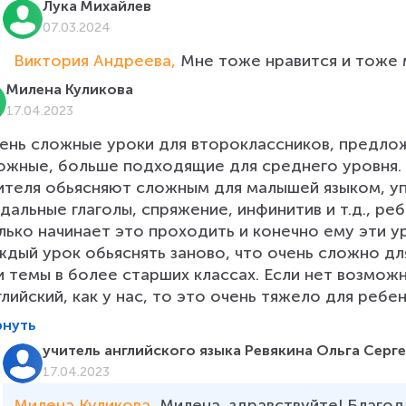
Лука Михайлев
07.03.2024
Виктория Андреева, 
Мне тоже нравится и тоже
Милена Куликова
17.04.2023
ень сложные уроки для второклассников, предлож
ожные, больше подходящие для среднего уровня. 
ителя обьясняют сложным для малышей языком, уп
дальные глаголы, спряжение, инфинитив и т.д., ре
лько начинает это проходить и конечно ему эти у
ждый урок обьяснять заново, что очень сложно дл
и темы в более старших классах. Если нет возмо
глийский, как у нас, то это очень тяжело для ребе
рнуть
учитель английского языка Ревякина Ольга Серге
17.04.2023
Милена Куликова, 
Милена, здравствуйте! Благод