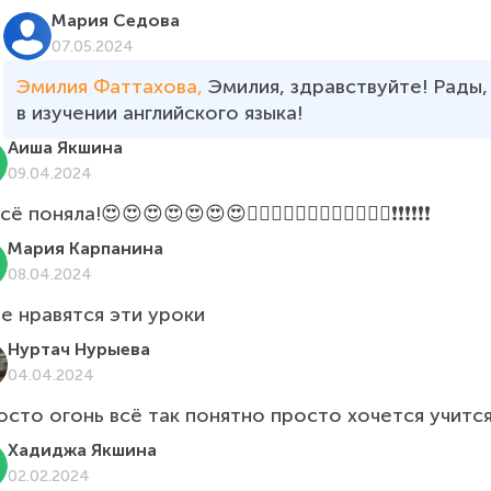
Мария Седова
07.05.2024
Эмилия Фаттахова, 
Эмилия, здравствуйте! Рады,
в изучении английского языка! 
Аиша Якшина
09.04.2024
сё поняла!😍😍😍😍😍😍😍👍🏻👍🏻👍🏻👍🏻👍🏻👍🏻❗❗❗❗❗❗
Мария Карпанина
08.04.2024
е нравятся эти уроки
Нуртач Нурыева
04.04.2024
сто огонь всё так понятно просто хочется учится и учит
Хадиджа Якшина
02.02.2024