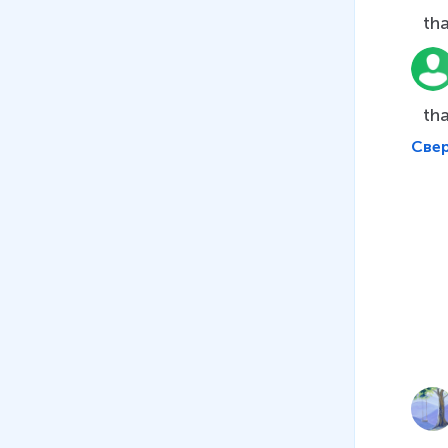
порядковые числительные.
th
Счёт до 100
21 мин
11
.
Предлоги. Союз and.
th
Наречие степени very и
частица not
Све
27 мин