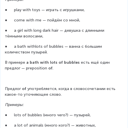
●      play with toys — играть с игрушками,
●      come with me — пойдём со мной,
●      a girl with long dark hair — девушка с длинными 
тёмными волосами,
●      a bath withlots of bubbles — ванна с большим 
количеством пузырей.
В примере 
a bath with lots of bubbles
 есть ещё один 
предлог — preposition 
of
.
Предлог 
of
 употребляется, когда в словосочетании есть 
какое-то уточняющее слово.
Примеры:
●      lots of bubbles (много чего?) — пузырей,
●      a lot of animals (много кого?) — животных,