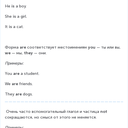
He 
is
 a boy.
She 
is 
a girl.
It 
is 
a cat.
Форма 
are 
соответствует местоимениям 
you 
— ты или вы, 
we 
— мы, 
they 
— они.
Примеры:
You 
are 
a student.
We 
are 
friends.
They 
are 
dogs.
 Очень часто вспомогательный глагол и частица 
not 
сокращаются, но смысл от этого не меняется. 
Примеры: