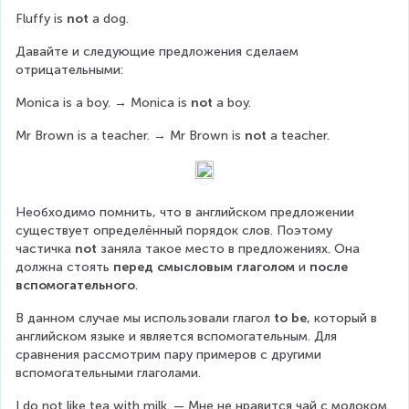
Fluffy is 
not
 a dog.
Давайте и следующие предложения сделаем 
отрицательными:
Monica is a boy. → Monica is 
not
 a boy.
Mr Brown is a teacher. → Mr Brown is 
not
 a teacher. 
Необходимо помнить, что в английском предложении 
существует определённый порядок слов. Поэтому 
частичка 
not 
заняла такое место в предложениях. Она 
должна стоять 
перед смысловым глаголом
 и 
после 
вспомогательного
.
В данном случае мы использовали глагол 
to be
, который в 
английском языке и является вспомогательным. Для 
сравнения рассмотрим пару примеров с другими 
вспомогательными глаголами.
I do not like tea with milk. — Мне не нравится чай с молоком.