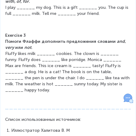
with, of, for
.
I play ______ my dog. This is a gift ______ you. The cup is 
full ______ milk. Tell me ______ your friend.
Exercise 3
Помоги Флаффи дополнить предложения словами 
and
, 
very 
или 
not
.
Fluffy likes milk ______ cookies. The clown is ______ 
funny. Fluffy does ______ like porridge. Monica ______ 
Max are friends. This ice cream is ______ tasty! Fluffy is 
______ a dog. He is a cat! The book is on the table, 
______ the pen is under the chair. I do ______ like tea with 
milk. The weather is hot ______ sunny today. My sister is 
______ happy today.
Список использованных источников:
Иллюстратор Халитова В. М