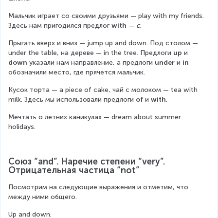
Мальчик играет со своими друзьями — play with my friends. 
Здесь нам пригодился предлог 
with 
— 
c
.
Прыгать вверх и вниз — jump up and down. Под столом — 
under the table, на дереве — in the tree. Предлоги 
up 
и 
down 
указали нам направление, а предлоги 
under 
и 
in
обозначили место, где прячется мальчик.
Кусок торта — a piece of cake, чай с молоком — tea with 
milk. Здесь мы использовали предлоги 
of
 и 
with
.
Мечтать о летних каникулах — dream about summer 
holidays.
Союз “and”. Наречие степени “very”. 
Отрицательная частица “not”
Посмотрим на следующие выражения и отметим, что 
между ними общего.
Up and down.