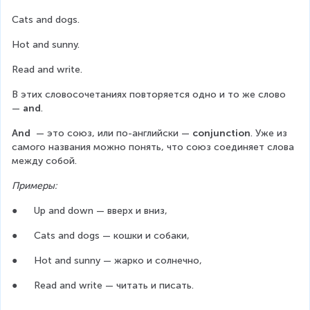
Cats and dogs.
Hot and sunny.
Read and write.
В этих словосочетаниях повторяется одно и то же слово 
— 
and
.
And 
 — это союз, или по-английски — 
conjunction
. Уже из 
самого названия можно понять, что союз соединяет слова 
между собой.
Примеры:
●      Up and down — вверх и вниз,
●      Cats and dogs — кошки и собаки,
●      Hot and sunny — жарко и солнечно,
●      Read and write — читать и писать.