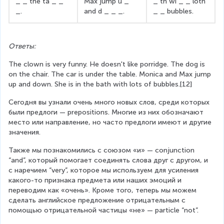
_ _ the ta _ _ 
Max jump u _ 
_ th wi _ _ loth 
_.
and d _ _ _.
_ _ bubbles.
Ответы:
The clown is very funny. He doesn't like porridge. The dog is 
on the chair. The car is under the table. Monica and Max jump 
up and down. She is in the bath with lots of bubbles.[12] 
Сегодня вы узнали очень много новых слов, среди которых 
были предлоги — prepositions. Многие из них обозначают 
место или направление, но часто предлоги имеют и другие 
значения.
Также мы познакомились с союзом «и» — conjunction 
“and”, который помогает соединять слова друг с другом, и 
с наречием “very”, которое мы используем для усиления 
какого-то признака предмета или наших эмоций и 
переводим как «очень». Кроме того, теперь мы можем 
сделать английское предложение отрицательным с 
помощью отрицательной частицы «не» — particle “not”.