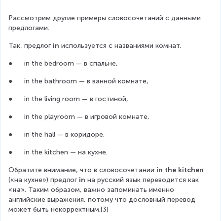
Рассмотрим другие примеры словосочетаний с данными 
предлогами.
Так, предлог 
in
 используется с названиями комнат.
●      in the bedroom — в спальне,
●      in the bathroom — в ванной комнате,
●      in the living room — в гостиной,
●      in the playroom — в игровой комнате,
●      in the hall — в коридоре,
●      in the kitchen — на кухне.
Обратите внимание, что в словосочетании 
in the kitchen 
(«на кухне») предлог 
in 
на русский язык переводится как 
«
на
». Таким образом, важно запоминать именно 
английские выражения, потому что дословный перевод 
может быть некорректным.[3] 