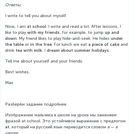
Ответы:
I write to tell you about myself.
Now, I am 
at school
. I write and read a lot. After lessons, I 
like to play 
with my friends
, for example, to jump 
up and 
down
. My friend likes to play hide-and-seek. He hides 
under 
the table
 or 
in the tree
. For lunch we eat 
a piece of cake
 and 
drink 
tea with milk
. I 
dream about summer holidays
.
Tell me about yourself and your friends.
Best wishes,
Max
Разберём задание подробнее.
Изображение мальчика в школе на уроке мы заменяем 
фразой at school. Это устойчивое выражение с предлогом 
at
, который на русский язык переводится словом 
в
 — 
в 
школе
.