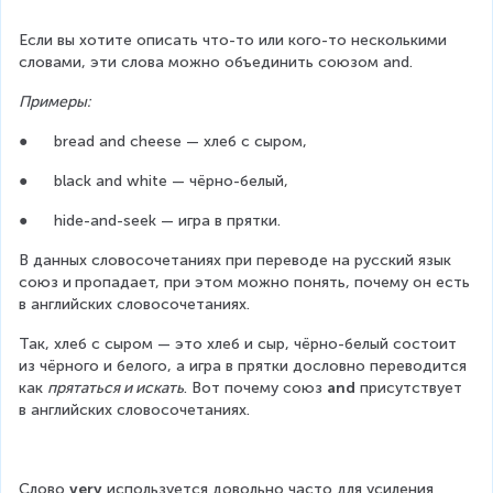
Если вы хотите описать что-то или кого-то несколькими 
словами, эти слова можно объединить союзом and.
Примеры:
●      bread and cheese — хлеб с сыром,
●      black and white — чёрно-белый,
●      hide-and-seek — игра в прятки.
В данных словосочетаниях при переводе на русский язык 
союз и
пропадает, при этом можно понять, почему он есть 
в английских словосочетаниях.
Так, хлеб с сыром — это хлеб и сыр, чёрно-белый состоит 
из чёрного и белого, а игра в прятки дословно переводится 
как 
прятаться и искать
. Вот почему союз 
and 
присутствует 
в английских словосочетаниях.
Слово 
very
 используется довольно часто для усиления 