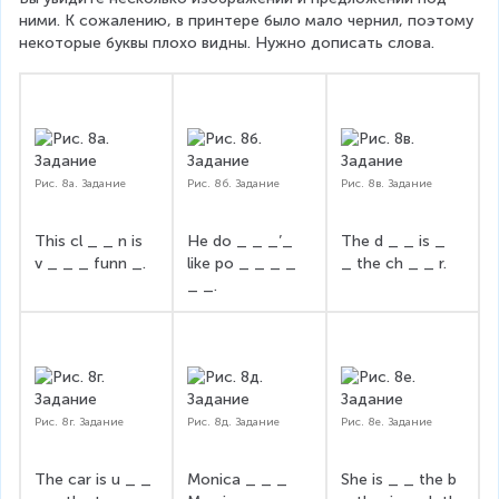
ними. К сожалению, в принтере было мало чернил, поэтому 
некоторые буквы плохо видны. Нужно дописать слова.
Рис. 8а. Задание
Рис. 8б. Задание
Рис. 8в. Задание
This cl _ _ n is 
He do _ _ _’_ 
The d _ _ is _ 
v _ _ _ funn _.
like po _ _ _ _ 
_ the ch _ _ r.
_ _.
Рис. 8г. Задание
Рис. 8д. Задание
Рис. 8е. Задание
The car is u _ _ 
Monica _ _ _ 
She is _ _ the b 