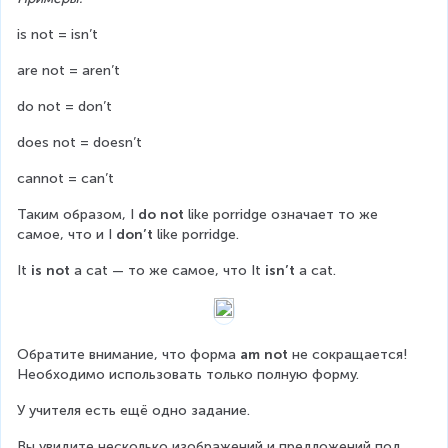
is not = isn’t
are not = aren’t
do not = don’t
does not = doesn’t
cannot = can’t
Таким образом, I 
do not
 like porridge означает то же 
самое, что и I 
don’t
 like porridge.
It 
is not 
a cat — то же самое, что It 
isn’t 
a cat.
Обратите внимание, что форма 
am not 
не сокращается! 
Необходимо использовать только полную форму.
У учителя есть ещё одно задание.
Вы увидите несколько изображений и предложений под 