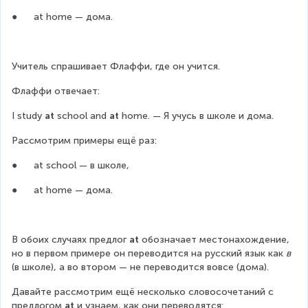
●      at home — дома.
Учитель спрашивает Флаффи, где он учится.
Флаффи отвечает:
I study 
at
 school and 
at
 home. — Я учусь в школе и дома.
Рассмотрим примеры ещё раз:
●      at school — в школе,
●      at home — дома.
В обоих случаях предлог 
at 
обозначает местонахождение, 
но в первом примере он переводится на русский язык как 
в
(в школе), а во втором — не переводится вовсе (дома).
Давайте рассмотрим ещё несколько словосочетаний с 
предлогом 
at
 и узнаем, как они переводятся: