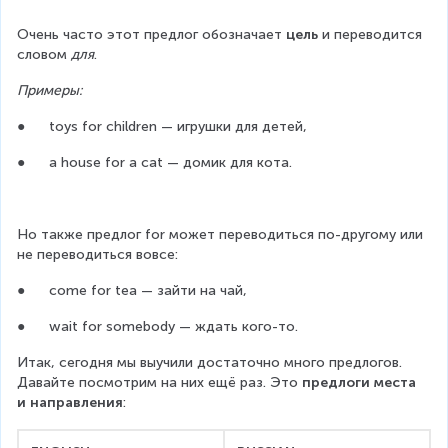
Очень часто этот предлог обозначает 
цель 
и переводится 
словом 
для
.
Примеры:
●      toys for children — игрушки для детей,
●      a house for a cat — домик для кота.
Но также предлог for может переводиться по-другому или 
не переводиться вовсе:
●      come for tea — зайти на чай,
●      wait for somebody — ждать кого-то.
Итак, сегодня мы выучили достаточно много предлогов. 
Давайте посмотрим на них ещё раз. Это 
предлоги места 
и направления
: