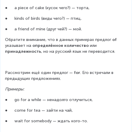
●      a piece of cake (кусок чего?) — торта,
●      kinds of birds (виды чего?) — птиц,
●      а friend of mine (друг чей?) — мой.
Обратите внимание, что в данных примерах предлог 
of 
указывает на 
определённое количество 
или 
принадлежность
, но на русский язык не переводится.
Рассмотрим ещё один предлог — 
for
. Его встречали в 
предыдущих предложениях.
Примеры:
●      go for a while — ненадолго отлучиться,
●      come for tea — зайти на чай,
●      wait for somebody — ждать кого-то.