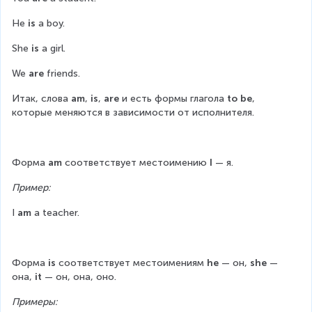
He 
is
 a boy.
She 
is
 a girl.
We 
are
 friends.
Итак, слова 
am
, 
is
, 
are 
и есть формы глагола 
to be
, 
которые меняются в зависимости от исполнителя.
Форма 
am 
соответствует местоимению
 I 
— я.
Пример:
I 
am 
a teacher.
Форма 
is
 соответствует местоимениям 
he 
— он, 
she 
— 
она, 
it
 — он, она, оно.
Примеры: