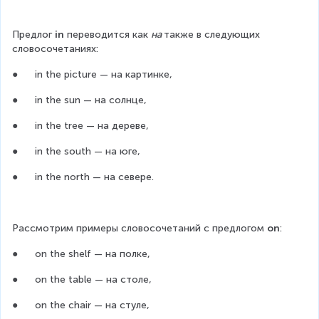
Предлог 
in
 переводится как 
на 
также в следующих 
словосочетаниях:
●      in the picture — на картинке,
●      in the sun — на солнце,
●      in the tree — на дереве,
●      in the south — на юге,
●      in the north — на севере.
Рассмотрим примеры словосочетаний с предлогом 
on
:
●      on the shelf — на полке,
●      on the table — на столе,
●      on the chair — на стуле,