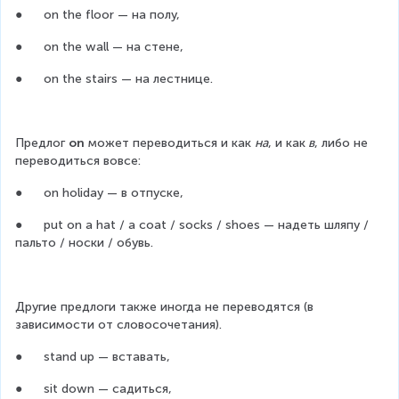
●      on the floor — на полу,
●      on the wall — на стене,
●      on the stairs — на лестнице.
Предлог 
on 
может переводиться и как 
на
, и как
 в
, либо не 
переводиться вовсе:
●      on holiday — в отпуске,
●      put on a hat / a coat / socks / shoes — надеть шляпу / 
пальто / носки / обувь.
Другие предлоги также иногда не переводятся (в 
зависимости от словосочетания).
●      stand up — вставать,
●      sit down — садиться,