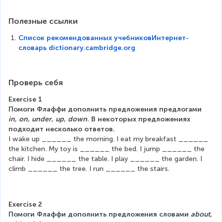
Полезные ссылки
Список рекомендованных учебников
Интернет-
словарь dictionary.cambridge.org
Проверь себя
Exercise 1
Помоги Флаффи дополнить предложения предлогами 
in
, 
on
, 
under
, 
up
, 
down
. В некоторых предложениях 
подходит несколько ответов.
I wake up ______ the morning. I eat my breakfast ______ 
the kitchen. My toy is ______ the bed. I jump ______ the 
chair. I hide ______ the table. I play ______ the garden. I 
climb ______ the tree. I run ______ the stairs.
Exercise 2
Помоги Флаффи дополнить предложения словами 
about, 