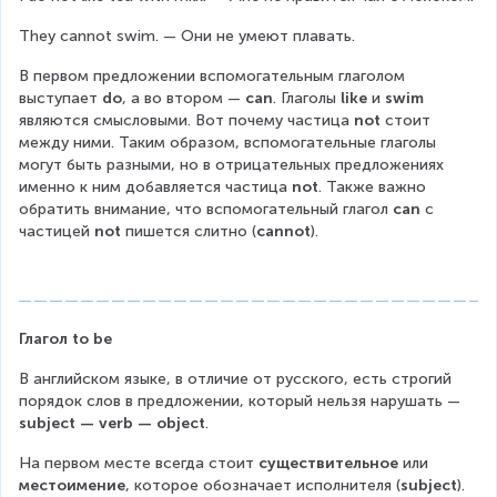
They cannot swim. — Они не умеют плавать.
В первом предложении вспомогательным глаголом 
выступает 
do
, а во втором — 
can
. Глаголы 
like 
и 
swim 
являются смысловыми. Вот почему частица 
not 
стоит 
между ними. Таким образом, вспомогательные глаголы 
могут быть разными, но в отрицательных предложениях 
именно к ним добавляется частица 
not
. Также важно 
обратить внимание, что вспомогательный глагол 
can 
с 
частицей 
not 
пишется слитно (
cannot
).
Глагол to be
В английском языке, в отличие от русского, есть строгий 
порядок слов в предложении, который нельзя нарушать — 
subject — verb — object
.
На первом месте всегда стоит 
существительное 
или 
местоимение
, которое обозначает исполнителя (
subject
).