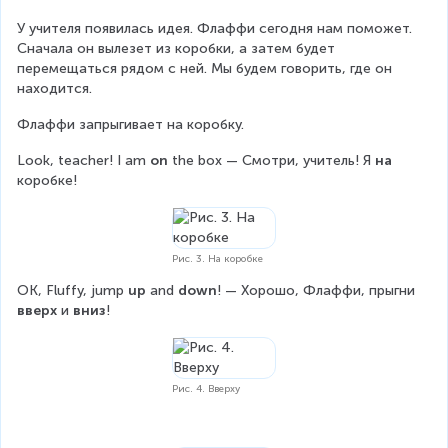
У учителя появилась идея. Флаффи сегодня нам поможет. 
Сначала он вылезет из коробки, а затем будет 
перемещаться рядом с ней. Мы будем говорить, где он 
находится.
Флаффи запрыгивает на коробку.
Look, teacher! I am 
on 
the box — Смотри, учитель! Я 
на 
коробке!
Рис. 3. На коробке
OK, Fluffy, jump 
up
 and 
down
! — Хорошо, Флаффи, прыгни 
вверх
 и 
вниз
! 
Рис. 4. Вверху