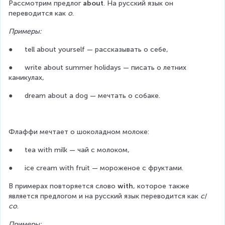
Рассмотрим предлог 
about
. На русский язык он 
переводится как 
о
.
Примеры:
●      tell about yourself — рассказывать о себе,
●      write about summer holidays — писать о летних 
каникулах,
●      dream about a dog — мечтать о собаке.
Флаффи мечтает о шоколадном молоке:
●      tea with milk — чай с молоком,
●      ice cream with fruit — мороженое с фруктами.
В примерах повторяется слово 
with
, которое также 
является предлогом и на русский язык переводится как 
с
/
со
.
Примеры: