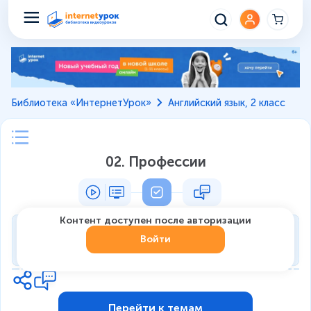
Библиотека «ИнтернетУрок»
Английский язык, 2 класс
02. Профессии
Контент доступен после авторизации
Тренировка
Войти
0
из
7
1
Перейти к темам