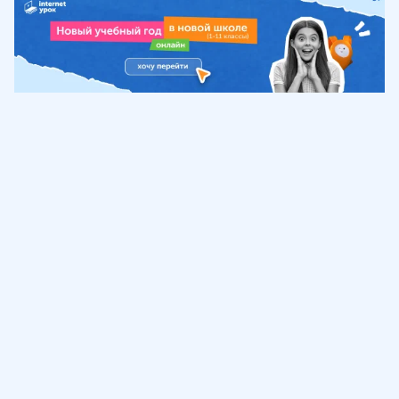
Обучение
ИнтернетУрок
Помощь
© ИнтернетУрок, 2009-
2026
8 (800) 775-41-21
info@interneturok.ru
101 000, г. Москва а/я 711 ООО «ИНТЕРДА»