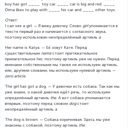
boy has got ____  toy car. ____ car is big and red. ____ 
Dima likes to play with ____ his car and ____ other toys.
Ответ:
I can see a girl. — Я вижу девочку. Слово 
girl 
упоминается в 
тексте первый раз и начинается с согласного звука, 
поэтому использован неопределённый артикль 
a
.
Her name is Katya. — Её зовут Катя. Перед 
существительным 
name 
стоит притяжательное 
прилагательное her, поэтому артикль уже не нужен. Перед 
именами собственными мы также не используем артикль, 
или, другими словами, мы используем нулевой артикль — 
zero article
.
The girl has got a dog. — У девочки есть собака. Так как мы 
уже знаем, о какой девочке идёт речь, то используем 
определённый артикль 
the
. А вот собака упоминается 
впервые, поэтому перед словом 
dog 
стоит 
неопределённый артикль 
a
.
The dog is brown. — Собака коричневая. Здесь мы уже 
знакомы с собакой, поэтому артикль 
the
.