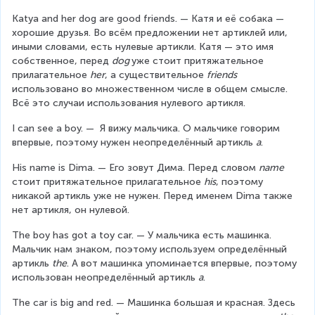
Katya and her dog are good friends. — Катя и её собака — 
хорошие друзья. Во всём предложении нет артиклей или, 
иными словами, есть нулевые артикли. Катя — это имя 
собственное, перед 
dog 
уже стоит притяжательное 
прилагательное 
her
, а существительное 
friends 
использовано во множественном числе в общем смысле. 
Всё это случаи использования нулевого артикля.
I can see a boy. —  Я вижу мальчика. О мальчике говорим 
впервые, поэтому нужен неопределённый артикль 
a
.
His name is Dima. — Его зовут Дима. Перед словом 
name 
стоит притяжательное прилагательное 
his
, поэтому 
никакой артикль уже не нужен. Перед именем Dima также 
нет артикля, он нулевой.  
The boy has got a toy car. — У мальчика есть машинка. 
Мальчик нам знаком, поэтому используем определённый 
артикль 
the
. А вот машинка упоминается впервые, поэтому 
использован неопределённый артикль 
a
.
The car is big and red. — Машинка большая и красная. Здесь 