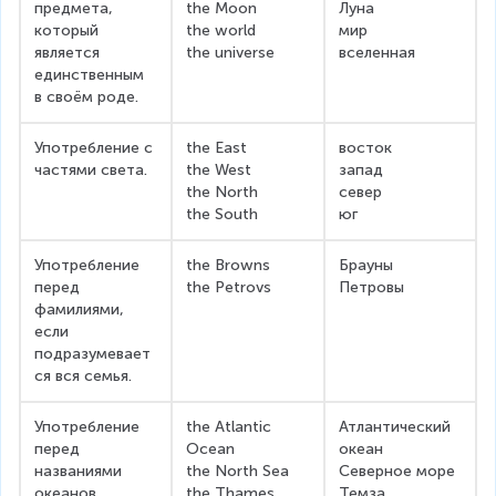
предмета, 
the Moon
Луна
который 
the world
мир
является 
the universe
вселенная
единственным 
в своём роде.
Употребление с 
the East
восток
частями света.
the West
запад
the North
север
the South
юг
Употребление 
the Browns
Брауны
перед 
the Petrovs
Петровы
фамилиями, 
если 
подразумевает
ся вся семья.
Употребление 
the Atlantic 
Атлантический 
перед 
Ocean
океан
названиями 
the North Sea
Северное море
океанов, 
the Thames
Темза