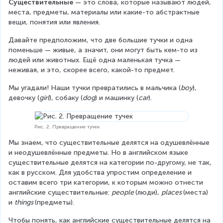
Существительные
 — это слова, которые называют людей, 
места, предметы, материалы или какие-то абстрактные 
вещи, понятия или явления.
Давайте предположим, что две большие тучки и одна 
поменьше — живые, а значит, они могут быть кем-то из 
людей или животных. Ещё одна маленькая тучка — 
неживая, и это, скорее всего, какой-то предмет.
Мы угадали! Наши тучки превратились в мальчика (
boy
), 
девочку (
girl
), собаку (
dog
) и машинку (
car
).
Рис. 2. Превращение тучек
Мы знаем, что существительные делятся на одушевлённые 
и неодушевлённые предметы. Но в английском языке 
существительные делятся на категории по-другому, не так, 
как в русском. Для удобства упростим определение и 
оставим всего три категории, к которым можно отнести 
английские существительные: 
people 
(люди), 
places 
(места) 
и 
things 
(предметы).
Чтобы понять, как английские существительные делятся на 