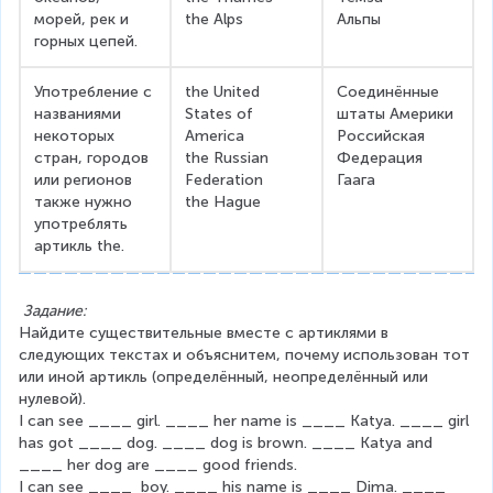
морей, рек и 
the Alps
Альпы
горных цепей.
Употребление с 
the United 
Соединённые 
названиями 
States of 
штаты Америки
некоторых 
America
Российская 
стран, городов 
the Russian 
Федерация
или регионов 
Federation
Гаага
также нужно 
the Hague
употреблять 
артикль the.
Задание:
Найдите существительные вместе с артиклями в 
следующих текстах и объяснитем, почему использован тот 
или иной артикль (определённый, неопределённый или 
нулевой).
I can see ____ girl. ____ her name is ____ Katya. ____ girl 
has got ____ dog. ____ dog is brown. ____ Katya and 
____ her dog are ____ good friends.
I can see ____  boy. ____ his name is ____ Dima. ____ 