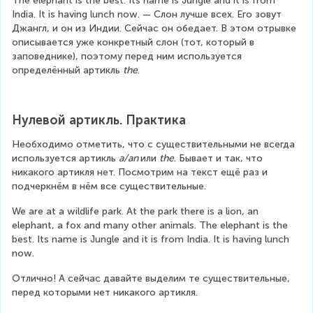
The elephant is the best. Its name is Jungle and it is from 
India. It is having lunch now. — Слон лучше всех. Его зовут 
Джангл, и он из Индии. Сейчас он обедает. В этом отрывке 
описывается уже конкретный слон (тот, который в 
заповеднике), поэтому перед ним используется 
определённый артикль 
the
.
Нулевой артикль. Практика
Необходимо отметить, что с существительными не всегда 
используется артикль 
a/an 
или 
the
. Бывает и так, что 
никакого артикля нет. Посмотрим на текст ещё раз и 
подчеркнём в нём все существительные.
We are at a wildlife park. At the park there is a lion, an 
elephant, a fox and many other animals. The elephant is the 
best. Its name is Jungle and it is from India. It is having lunch 
now.
Отлично! А сейчас давайте выделим те существительные, 
перед которыми нет никакого артикля.