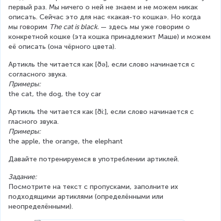
первый раз. Мы ничего о ней не знаем и не можем никак 
описать. Сейчас это для нас «какая-то кошка». Но когда 
мы говорим 
The cat is black.
 — здесь мы уже говорим о 
конкретной кошке (эта кошка принадлежит Маше) и можем 
её описать (она чёрного цвета).
Артикль the читается как [ðə], если слово начинается с 
согласного звука.
Примеры:
the cat, the dog, the toy car
Артикль the читается как [ði:], если слово начинается с 
гласного звука.
Примеры:
the apple, the orange, the elephant
Давайте потренируемся в употреблении артиклей.
Задание:
Посмотрите на текст с пропусками, заполните их 
подходящими артиклями (определёнными или 
неопределёнными).