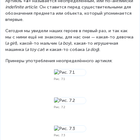
Артикль «
а
» называется неопределённым, или по-английски 
indefinite article
. Он ставится перед существительными для 
обозначения предмета или объекта, который упоминается 
впервые.
Сегодня мы увидели наших героев в первый раз, и так как 
мы с ними ещё не знакомы, для нас они — какая-то девочка 
(
a girl
), какой-то мальчик (
a boy
), какая-то игрушечная 
машинка (
a toy car
) и какая-то собака (
a dog
).
Примеры употребления неопределённого артикля:
Рис. 7.1
Рис. 7.2
Рис. 7.3