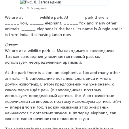
Рис. 8. Заповедник
We are at _____ wildlife park. At _____ park there is 
_____ lion, _____ elephant, _____ fox and many other 
animals. _____ elephant is the best. Its name is Jungle and it 
is from India. It is having lunch now.
Ответ:
We are at a wildlife park. — Мы находимся в заповеднике. 
Так как заповедник упоминается первый раз, мы 
используем неопределённый артикль 
а
.
At the park there is a lion, an elephant, a fox and many other 
animals. — В заповеднике есть лев, слон, лиса и много 
других животных. В этом предложении мы уже знаем, о 
каком парке идёт речь (о заповеднике), поэтому 
используем определённый артикль the. А вот животные 
перечисляются впервые, поэтому используем артикль 
a/an
— 
a 
перед lion и fox, так как названия этих животных 
начинаются с согласных звуков, и 
an 
перед elephant, так 
как это слово начинается с гласного звука.