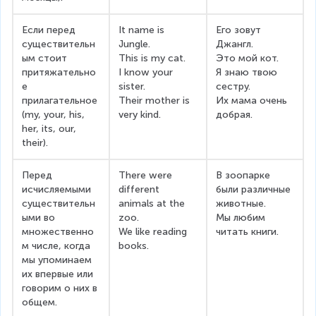
Если перед 
It name is 
Его зовут 
существительн
Jungle.
Джангл.
ым стоит 
This is my cat.
Это мой кот.
притяжательно
I know your 
Я знаю твою 
е 
sister.
сестру.
прилагательное 
Their mother is 
Их мама очень 
(my, your, his, 
very kind.
добрая.
her, its, our, 
their).
Перед 
There were 
В зоопарке 
исчисляемыми 
different 
были различные 
существительн
animals at the 
животные.
ыми во 
zoo.
Мы любим 
множественно
We like reading 
читать книги.
м числе, когда 
books.
мы упоминаем 
их впервые или 
говорим о них в 
общем.