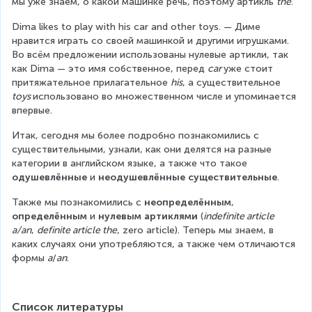
мы уже знаем, о какой машинке речь, поэтому артикль 
the
.
Dima likes to play with his car and other toys. — Диме 
нравится играть со своей машинкой и другими игрушками. 
Во всём предложении использованы нулевые артикли, так 
как Dima — это имя собственное, перед 
car 
уже стоит 
притяжательное прилагательное 
his
, а существительное 
toys 
использовано во множественном числе и упоминается 
впервые.
Итак, сегодня мы более подробно познакомились с 
существительными, узнали, как они делятся на разные 
категории в английском языке, а также что такое 
одушевлённые 
и 
неодушевлённые существительные
.
Также мы познакомились с 
неопределённым
, 
определённым 
и 
нулевым артиклями 
(
indefinite article 
a/an
, 
definite article the
, zero article). Теперь мы знаем, в 
каких случаях они употребляются, а также чем отличаются 
формы 
a
/
an
.
Список литературы