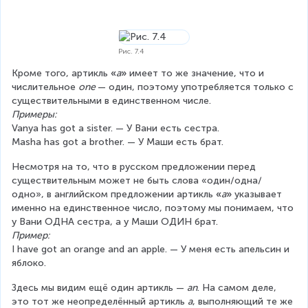
Рис. 7.4
Кроме того, артикль 
«
а
»
 имеет то же значение, что и 
числительное 
one 
— один, поэтому употребляется только с 
существительными в единственном числе.
Примеры:
Vanya has got a sister. — У Вани есть сестра.
Masha has got a brother. — У Маши есть брат.
Несмотря на то, что в русском предложении перед 
существительным может не быть слова «один/одна/
одно», в английском предложении артикль 
«
а
»
 указывает 
именно на единственное число, поэтому мы понимаем, что 
у Вани ОДНА сестра, а у Маши ОДИН брат.
Пример:
I have got an orange and an apple. — У меня есть апельсин и 
яблоко.
Здесь мы видим ещё один артикль — 
an
. На самом деле, 
это тот же неопределённый артикль 
a
, выполняющий те же 