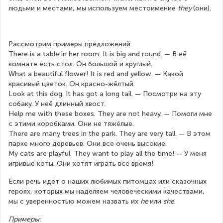
людьми и местами, мы используем местоимение 
they 
(они).
Рассмотрим примеры предложений:
There is a table in her room. It is big and round. — В её 
комнате есть стол. Он большой и круглый.
What a beautiful flower! It is red and yellow. — Какой 
красивый цветок. Он красно-жёлтый.
Look at this dog. It has got a long tail. — Посмотри на эту 
собаку. У неё длинный хвост.
Help me with these boxes. They are not heavy. — Помоги мне 
с этими коробками. Они не тяжёлые.
There are many trees in the park. They are very tall. — В этом 
парке много деревьев. Они все очень высокие.
My cats are playful. They want to play all the time! — У меня 
игривые коты. Они хотят играть всё время!
Если речь идёт о наших любимых питомцах или сказочных 
героях, которых мы наделяем человеческими качествами, 
мы с уверенностью можем назвать их 
he 
или 
she
.
Примеры: