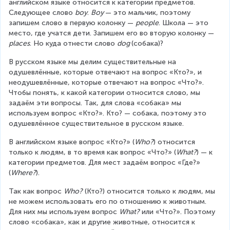
английском языке относится к категории предметов. 
Следующее слово 
boy
. 
Boy 
— это мальчик, поэтому 
запишем слово в первую колонку — 
people
. Школа — это 
место, где учатся дети. Запишем его во вторую колонку — 
places
. Но куда отнести слово 
dog 
(собака)?
В русском языке мы делим существительные на 
одушевлённые, которые отвечают на вопрос «Кто?», и 
неодушевлённые, которые отвечают на вопрос «Что?». 
Чтобы понять, к какой категории относится слово, мы 
задаём эти вопросы. Так, для слова «собака» мы 
используем вопрос «Кто?». Кто? — собака, поэтому это 
одушевлённое существительное в русском языке.
В английском языке вопрос «Кто?» (
Who?
) относится 
только к людям, в то время как вопрос «Что?» (
What?
) — к 
категории предметов. Для мест задаём вопрос «Где?» 
(
Where?
).
Так как вопрос 
Who?
 (Кто?) относится только к людям, мы 
не можем использовать его по отношению к животным. 
Для них мы используем вопрос 
What?
 или «Что?». Поэтому 
слово «собака», как и другие животные, относится к 