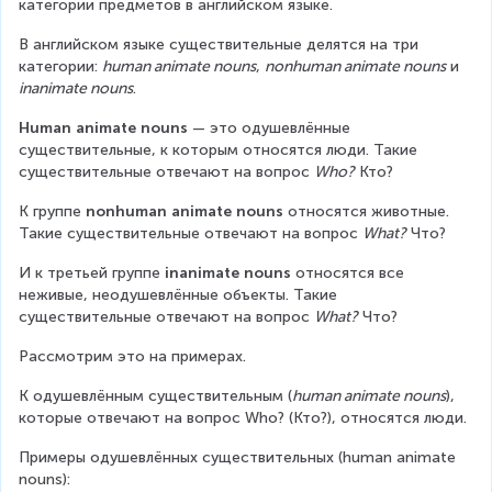
категории предметов в английском языке.
В английском языке существительные делятся на три 
категории: 
human animate nouns
, 
nonhuman animate nouns
 и
inanimate nouns
.
Human animate nouns
 — это одушевлённые 
существительные, к которым относятся люди. Такие 
существительные отвечают на вопрос 
Who?
 Кто?
К группе 
nonhuman animate nouns
 относятся животные. 
Такие существительные отвечают на вопрос 
What?
 Что?
И к третьей группе 
inanimate nouns
 относятся все 
неживые, неодушевлённые объекты. Такие 
существительные отвечают на вопрос 
What?
 Что?
Рассмотрим это на примерах.
К одушевлённым существительным (
human animate nouns
), 
которые отвечают на вопрос Who? (Кто?), относятся люди.
Примеры одушевлённых существительных (human animate 
nouns):