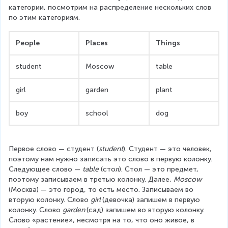
категории, посмотрим на распределение нескольких слов 
по этим категориям.
People
Places
Things
student
Moscow
table
girl
garden
plant
boy
school
dog
Первое слово — студент (
student
). Студент — это человек, 
поэтому нам нужно записать это слово в первую колонку. 
Следующее слово — 
table
 (стол). Стол — это предмет, 
поэтому записываем в третью колонку. Далее, 
Moscow
(Москва) — это город, то есть место. Записываем во 
вторую колонку. Слово 
girl 
(девочка) запишем в первую 
колонку. Слово 
garden 
(сад) запишем во вторую колонку. 
Слово «растение», несмотря на то, что оно живое, в 