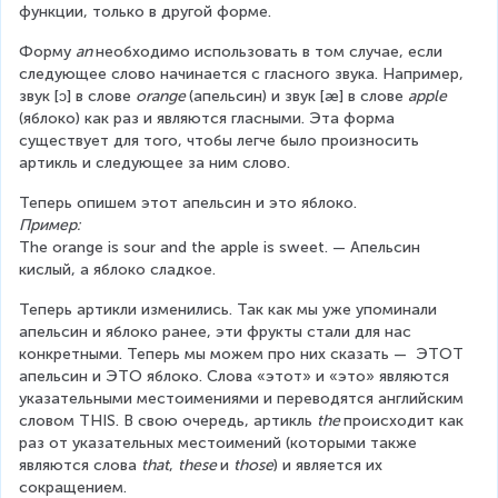
функции, только в другой форме.
Форму 
an 
необходимо использовать в том случае, если 
следующее слово начинается с гласного звука. Например, 
звук [ɔ] в слове 
orange 
(апельсин) и звук [æ] в слове 
apple 
(яблоко) как раз и являются гласными. Эта форма 
существует для того, чтобы легче было произносить 
артикль и следующее за ним слово. 
Теперь опишем этот апельсин и это яблоко.
Пример:
The orange is sour and the apple is sweet. — Апельсин 
кислый, а яблоко сладкое.
Теперь артикли изменились. Так как мы уже упоминали 
апельсин и яблоко ранее, эти фрукты стали для нас 
конкретными. Теперь мы можем про них сказать —  ЭТОТ 
апельсин и ЭТО яблоко. Слова «этот» и «это» являются 
указательными местоимениями и переводятся английским 
словом THIS. В свою очередь, артикль 
the 
происходит как 
раз от указательных местоимений (которыми также 
являются слова 
that
, 
these 
и 
those
) и является их 
сокращением.