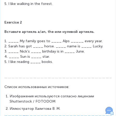
5. I like walking in the forest.
Exercise 2
Вставьте артикль a/an, the или нулевой артикль.
1. ____ My family goes to ____ Alps _____ every year.
2. Sarah has got ____ horse. ____ name is ____ Lucky.
3. ____ Nick’s ____ birthday is in ____ June.
4. ____ Sun is ____ star.
5. I like reading ____ books.
Список использованных источников:
Изображения используются согласно лицензии 
Shutterstock / FOTODOM
Иллюстратор Халитова В. М.