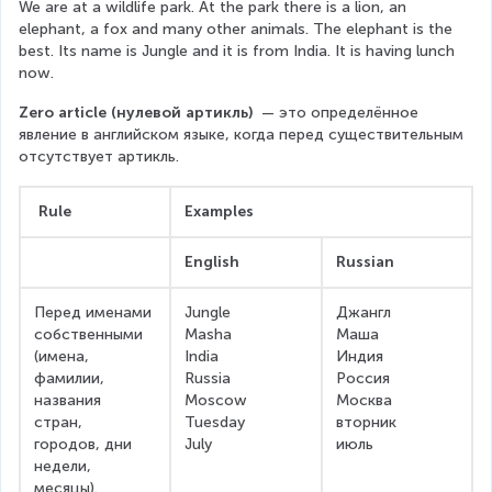
We are at a wildlife park. At the park there is a lion, an 
elephant, a fox and many other animals. The elephant is the 
best. Its name is Jungle and it is from India. It is having lunch 
now. 
Zero article (нулевой артикль) 
 — это определённое 
явление в английском языке, когда перед существительным 
отсутствует артикль.
 Rule
Examples
English
Russian
Перед именами 
Jungle
Джангл
собственными 
Masha
Маша
(имена, 
India
Индия
фамилии, 
Russia
Россия
названия 
Moscow
Москва
стран, 
Tuesday
вторник
городов, дни 
July
июль
недели, 
месяцы).