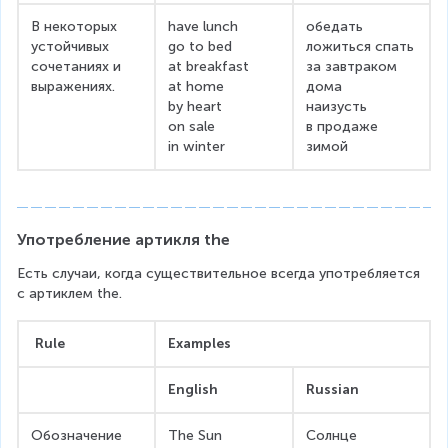
В некоторых 
have lunch
обедать
устойчивых 
go to bed
ложиться спать
сочетаниях и 
at breakfast
за завтраком
выражениях.
at home
дома
by heart
наизусть
on sale
в продаже
in winter
зимой
Употребление артикля the
Есть случаи, когда существительное всегда употребляется 
с артиклем the.
 Rule
Examples
English
Russian
Обозначение 
The Sun
Солнце