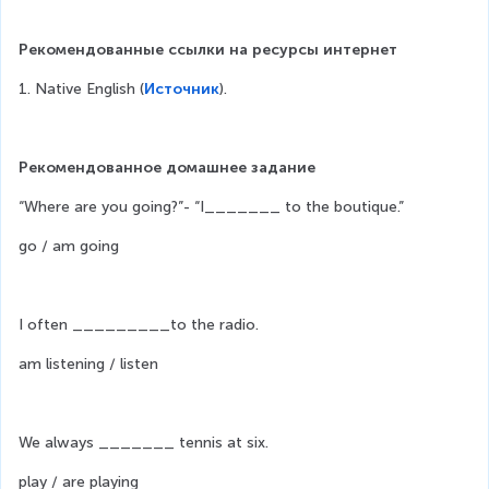
Рекомендованные ссылки на ресурсы интернет
1. Native English (
Источник
). 
Рекомендованное домашнее задание
“Where are you going?”- “I_______ to the boutique.”
go / am going
I often _________to the radio.
am listening / listen
We always _______ tennis at six.
play / are playing