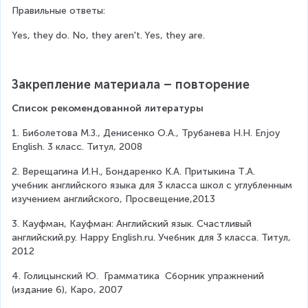
Правильные ответы:
Yes, they do. No, they aren't. Yes, they are.
Закрепление материала – повторение
Список рекомендованной литературы
1. Биболетова М.З., Денисенко О.А., Трубанева Н.Н. Enjoy 
English. 3 класс. Титул, 2008
2. Верещагина И.Н
., 
Бондаренко К.А. Притыкина Т
.
А. 
учебник английского языка для 3 класса школ с углубленным 
изучением английского, Просвещение,2013
3. Кауфман, Кауфман: Английский язык. Счастливый 
английский.ру. Happy Еnglish.ru. Учебник для 3 класса. Титул, 
2012
4. Голицынский Ю.  Грамматика  Сборник упражнений 
(издание 6), Каро, 2007