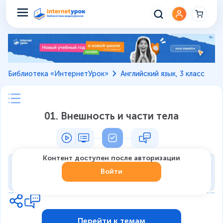
Библиотека «ИнтернетУрок»
Английский язык, 3 класс
01. Внешность и части тела
Контент доступен после авторизации
Тренировка
Войти
0
из
7
1
Перейти к темам