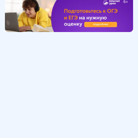
Обучение
ИнтернетУрок
Помощь
© ИнтернетУрок, 2009-
2026
8 (800) 775-41-21
info@interneturok.ru
101 000, г. Москва а/я 711 ООО «ИНТЕРДА»