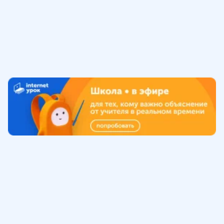
Обучение
ИнтернетУрок