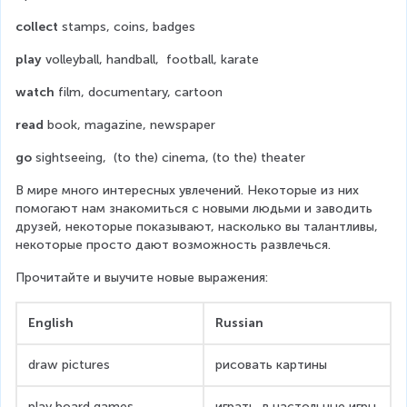
collect 
stamps, coins, badges
play
 volleyball, handball,  football, karate
watch 
film, documentary, cartoon
read 
book, magazine, newspaper
go
 sightseeing,  (to the) cinema, (to the) theater
В мире много интересных увлечений. Некоторые из них 
помогают нам знакомиться с новыми людьми и заводить 
друзей, некоторые показывают, насколько вы талантливы, 
некоторые просто дают возможность развлечься.
Прочитайте и выучите новые выражения:
English
Russian
draw pictures
рисовать картины
play board games
играть  в настольные игры