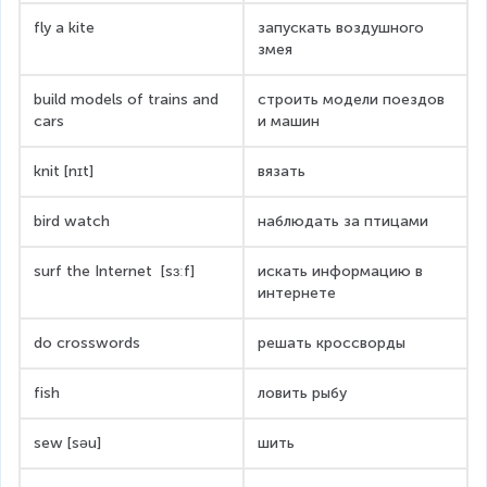
fly a kite
запускать воздушного 
змея
build models of trains and 
строить модели поездов 
cars
и машин
knit [nɪt]
вязать
bird watch
наблюдать за птицами
surf the Internet  [sɜːf] 
искать информацию в 
интернете
do crosswords
решать кроссворды
fish
ловить рыбу
sew [səu]
шить