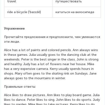
travel
путешествовать
ride a bicycle ['baɪsɪkl]
кататься на велосипеде
Упражнение
Прочитайте предложения и предположите, чем увлекаются 
эти люди.
Alice has a lot of paints and colored pencils. Ann always wins 
in these games. Julia usually goes to the dancing club at the 
weekends. Peter is the best singer in the class. John is strong 
and healthy. Judy has a lot of flowers near her house. Mike 
has a very expensive camera. Kerry usually spends hours in 
shops. Mary often goes to the skating rink on Sundays. Jane 
always goes to the mountains in winter.
Правильные ответы:
Alice likes to draw pictures. Ann likes to play board game. Julia 
likes to dance. Peter likes to sing. John likes to do sports. Judy 
likes to garden. Mike likes to take pictures. Kerry likes to do 