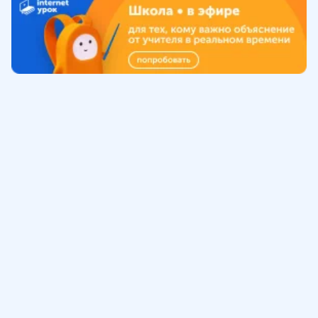
Обучение
ИнтернетУрок
Помощь
© ИнтернетУрок, 2009-
2026
8 (800) 775-41-21
info@interneturok.ru
101 000, г. Москва а/я 711 ООО «ИНТЕРДА»