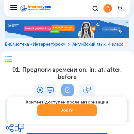
Библиотека «ИнтернетУрок»
Английский язык, 4 класс
01. Предлоги времени on, in, at, after,
before
Контент доступен после авторизации
Тренировка
Войти
0
из
7
1