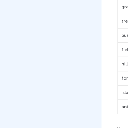
gr
tr
bu
fie
hill
for
isl
an