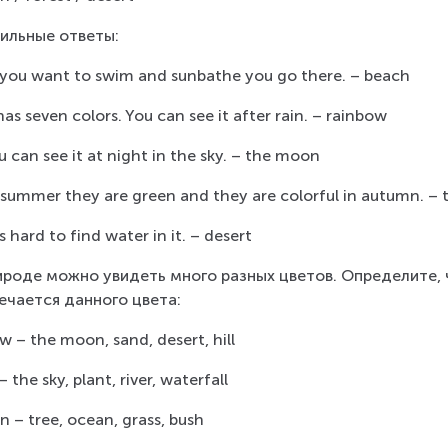
ильные ответы:
If you want to swim and sunbathe you go there. – beach
 has seven colors. You can see it after rain. – rainbow
u can see it at night in the sky. – the moon
n summer they are green and they are colorful in autumn. – 
 is hard to find water in it. – desert
ироде можно увидеть много разных цветов. Определите, 
ечается данного цвета:
ow – the moon, sand, desert, hill
– the sky, plant, river, waterfall
n – tree, ocean, grass, bush