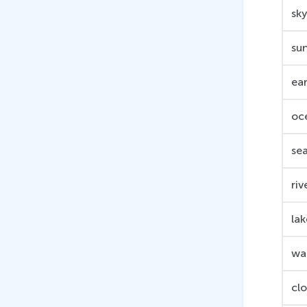
sk
su
ea
oc
se
riv
lak
wat
cl