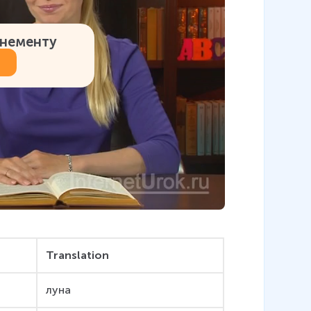
онементу
Translation
луна