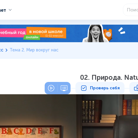
мет
сс
Тема 2. Мир вокруг нас
02. Природа. Nat
Проверь себя