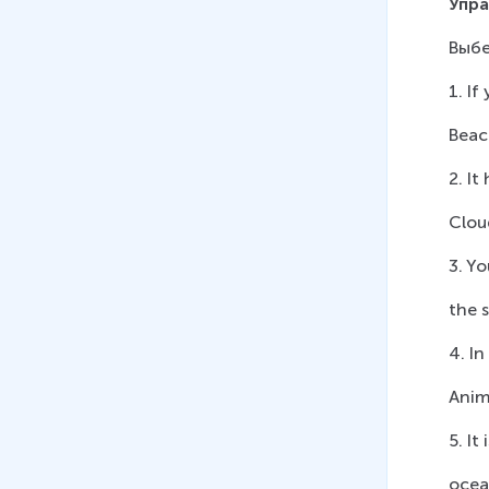
Упр
Выбе
1. I
Beach
2. It
Clou
3. Yo
the 
4. I
Anima
5. It
ocea