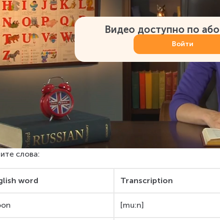
Видео доступно по аб
Войти
ите слова:
glish word
Transcription
on
[mu:n]