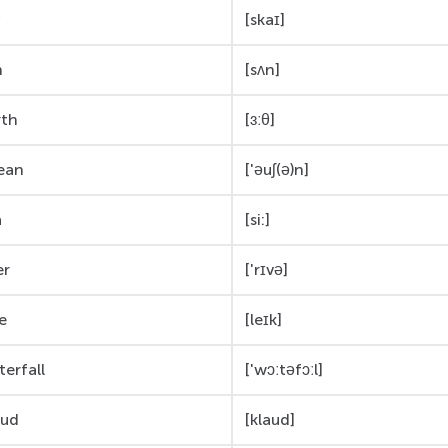
y
[skaɪ]
n
[sʌn]
rth
[ɜːθ]
ean
['əuʃ(ə)n]
a
[si:]
er
['rɪvə]
e
[leɪk]
erfall
['wɔːtəfɔːl]
oud
[klaud]