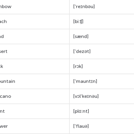
inbow
['reɪnbəu]
ach
[bi:ʧ]
nd
[sænd]
sert
['dezət]
ck
[rɔk]
untain
['mauntɪn]
lcano
[vɔl'keɪnəu]
ant
[plɑːnt]
ower
['flauə]