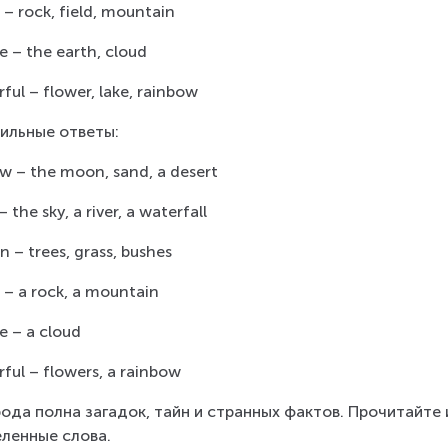
 – rock, field, mountain
e – the earth, cloud
ful – flower, lake, rainbow
ильные ответы:
ow – the moon, sand, a desert
– the sky, a river, a waterfall
n – trees, grass, bushes
 – a rock, a mountain
e – a cloud
rful – flowers, a rainbow
ода полна загадок, тайн и странных фактов. Прочитайте
ленные слова.