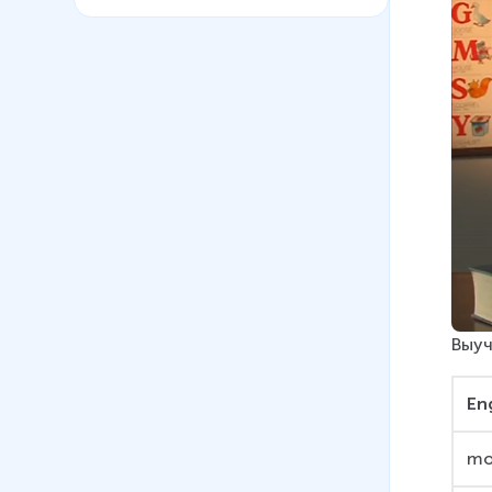
Выуч
En
mo