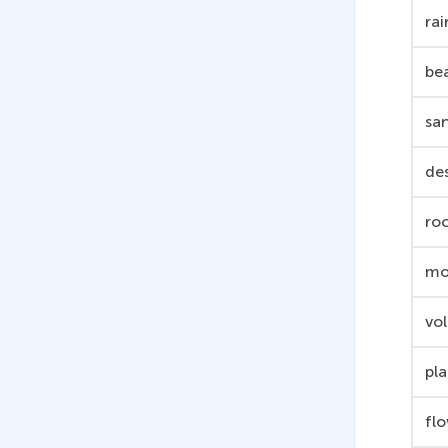
ra
be
sa
de
ro
mo
vo
pl
fl