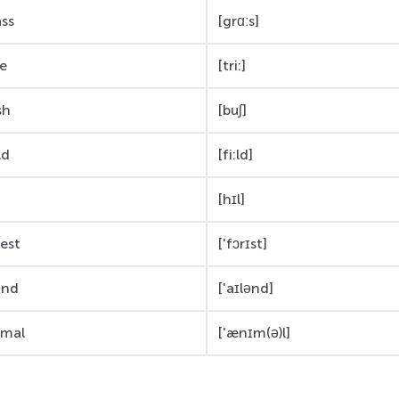
ass
[grɑːs]
ee
[tri:]
sh
[buʃ]
ld
[fi:ld]
[hɪl]
est 
['fɔrɪst]
and
['aɪlənd]
imal
['ænɪm(ə)l]