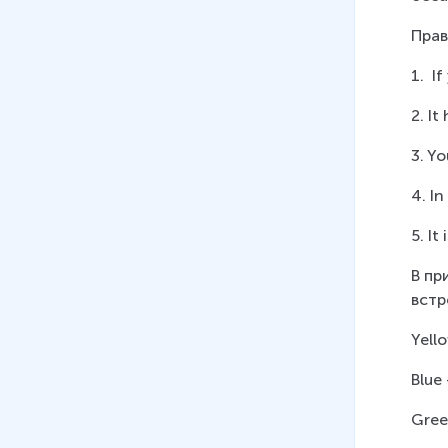
Прав
1.  
2. It
3. Yo
4. I
5. It
В пр
встр
Yell
Blue 
Gree