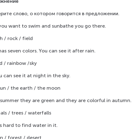
ажнение
рите слово, о котором говорится в предложении.
f you want to swim and sunbathe you go there.
 / rock / field
 has seven colors. You can see it after rain.
d / rainbow /sky
u can see it at night in the sky.
sun / the earth / the moon
n summer they are green and they are colorful in autumn.
ls / trees / waterfalls
 is hard to find water in it.
n / forest / desert