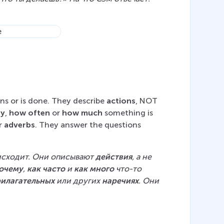
s or is done. They describe 
actions
, NOT 
y
, 
how
often
 or 
how much
 something is 
r 
adverbs
. They answer the questions 
исходит. Они описывают 
действия
, а не 
очему
, 
как часто
 и 
как много
 что-то 
илагательных
 или других 
наречиях
. Они 