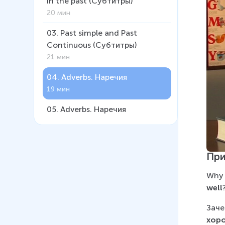
in the past (Субтитры)
20 мин
03
.
Past simple and Past
Continuous (Субтитры)
21 мин
04
.
Adverbs. Наречия
19 мин
05
.
Adverbs. Наречия
(Субтитры)
22 мин
06
.
Использование
При
определённого артикля с
Why 
именами собственными
well
12 мин
Заче
07
.
The past perfect tense.
хор
Прошедшее совершенное