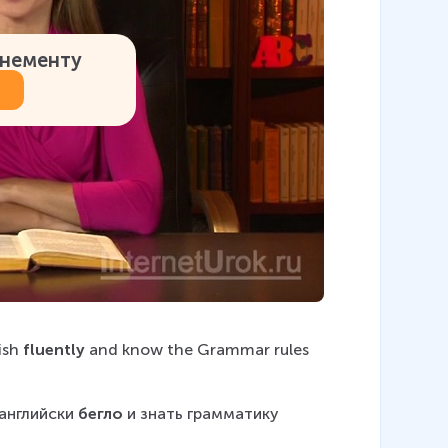
онементу
ish 
fluently
 and know the Grammar rules 
английски 
бегло
 и знать грамматику 