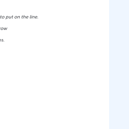
o put on the line.
rrow
ns.