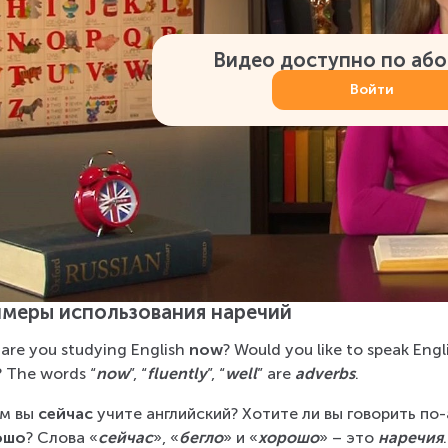
Видео доступно по аб
Войти
меры использования наречий
are you studying English 
now
? Would you like to speak Engl
? The words “
now
”, “
fluently
”, “
well
” are 
adverbs
.
м вы 
сейчас
 учите английский? Хотите ли вы говорить по-
ошо
? Слова «
сейчас
», «
бегло
» и «
хорошо
» – это 
наречия
.