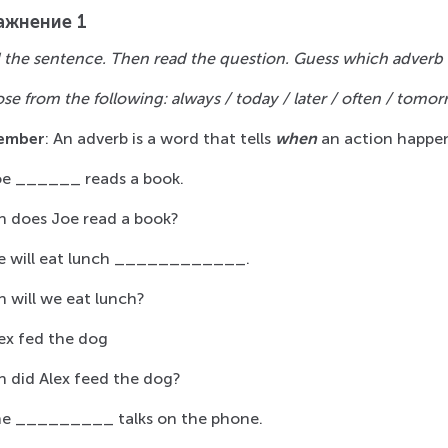
ажнение 1
 the sentence. Then read the question. Guess which adverb t
se from the following: always / today / later / often / tomo
ember
: An adverb is a word that tells 
when
 an action happe
e ______ reads a book.
 does Joe read a book?
e will eat lunch ____________.
 will we eat lunch?
ex fed the dog
 did Alex feed the dog?
he _________ talks on the phone.