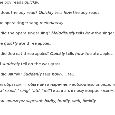
e boy reads 
quickly
.
 does the boy read? 
Quickly
 tells 
how
 the boy reads.
e opera singer sang 
melodiously
.
 did the opera singer sing? 
Melodiously
 tells 
how
 the singer
e 
quickly
 ate three apples.
 did Joe eat three apples? 
Quickly
 tells 
how
 Joe ate apples.
l 
suddenly
 fell on the wet grass.
 did Jill fall? 
Suddenly
 tells 
how
 Jill fell.
м образом, чтобы 
найти наречие
, необходимо определит
а “
reads
”, “
sang
”, “
ate
”, “
fell
”) и задать к нему вопрос «
как?
».
ие примеры наречий
: 
badly
, 
loudly
, 
well
, 
timidly
.