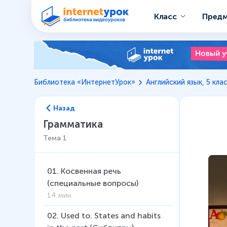
Класс
Пред
Библиотека «ИнтернетУрок»
Английский язык, 5 кла
Назад
Грамматика
Тема
1
01
.
Косвенная речь
(специальные вопросы)
14 мин
02
.
Used to. States and habits