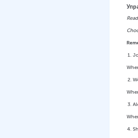
использования простого
Упр
прошедшего времени Past
Read
Simple и настоящего
совершенного времени
Choo
Present Perfect
Rem
11 мин
31
.
Система изученных времен
Jo
(Present Simple, Past Simple,
When
Future Simple, Past Continuous,
Present Continuous, Present
W
Perfect)
When
13 мин
32
.
Использование глаголов
Al
MUST и HAVE для выражения
When
долженствования
12 мин
S