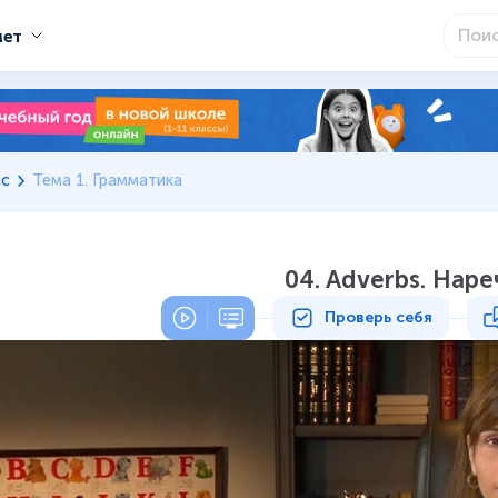
мет
сс
Тема 1. Грамматика
04. Adverbs. Наре
Проверь себя