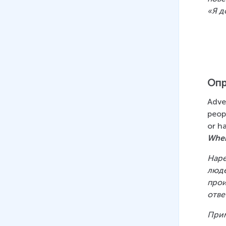
14 мин
«Я д
13
.
Косвенная речь
(утвердительные и
отрицательные предложения)
15 мин
Опр
14
.
Косвенная речь (общие
вопросы)
Adve
14 мин
peopl
or h
15
.
Used to. States and habits
Whe
in the past
19 мин
Наре
люде
16
.
Косвенная речь (вводные
прои
глаголы: начальный уровень)
отве
12 мин
При
17
.
Восклицательные