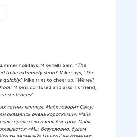
 summer holidays. Mike tells Sam, “
The 
ed to be 
extremely
 short!
” Mike says, “
The 
y
quickly
.” Mike tries to cheer up, “
We will 
chool
.” Mike is confused and asks his friend, 
your sentences!
”
их летних каникул. Майк говорит Сэму: 
лы оказались 
очень
 короткими». Майк 
икулы пролетели 
очень
 быстро». Майк 
глашается: «Мы, 
безусловно
, будем 
Что ты делаешь?» На что Сэм отвечает: 