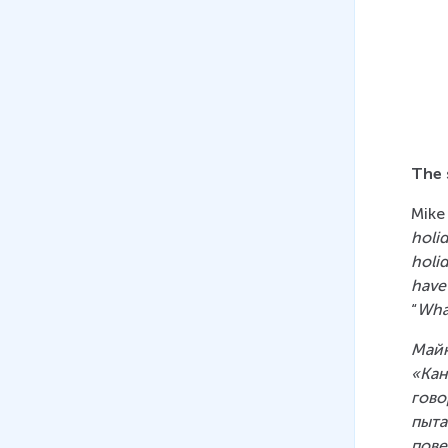
время
17 мин
08
.
The past perfect tense.
Прошедшее совершенное
время (Субтитры)
19 мин
The 
09
.
Past Simple and Past
Mike 
Perfect
holi
10 мин
holi
10
.
Past Simple and Past
have
Perfect (Субтитры)
“
Wha
12 мин
Майк
11
.
Согласование времён
«Кан
16 мин
гово
пыта
12
.
Косвенная речь (команды)
пове