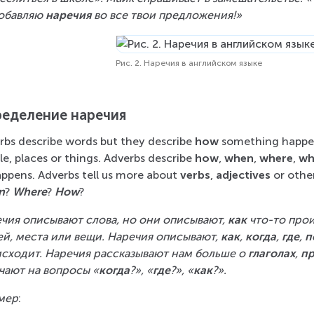
обавляю 
наречия
 во все твои предложения!»
Рис. 2. Наречия в английском языке
еделение наречия
rbs describe words but they describe 
how
 something happen
e, places or things. Adverbs describe 
how
, 
when
, 
where
, 
wh
appens. Adverbs tell us more about 
verbs
, 
adjectives
 or othe
n
? 
Where
? 
How
?
чия описывают слова, но они описывают, 
как
 что-то про
й, места или вещи. Наречия описывают, 
как
, 
когда
, 
где
, 
п
сходит. Наречия рассказывают нам больше о 
глаголах
, 
пр
чают на вопросы «
когда
?», «
где
?», «
как
?».
мер
: