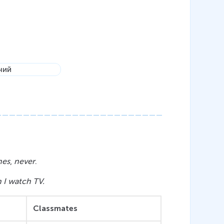
mes
, 
never
.
 I watch TV.
Classmates