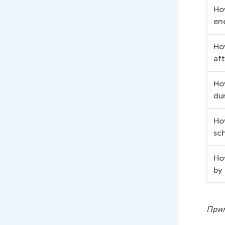
дополнению
Ho
en
17 мин
23
.
Past simple, past
Ho
continuous, present perfect,
aft
past perfect. Выражение
прошедшего времени
Ho
13 мин
du
24
.
Past simple, past
Ho
continuous, present perfect,
sc
past perfect. Выражение
прошедшего времени
(Субтитры)
Ho
by
15 мин
25
.
Особенности
использования SO и Neither в
При
кратких предложениях