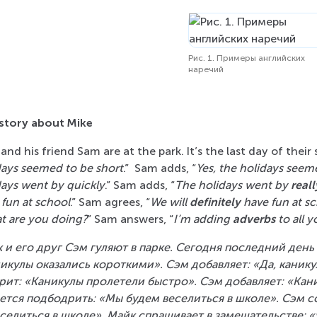
Рис. 1. Примеры английских
наречий
story about Mike
and his friend Sam are at the park. It’s the last day of their
days seemed to be short
.”  Sam adds, “
Yes, the holidays seem
days went by quickly
.” Sam adds, “
The holidays went by 
reall
 fun at school
.” Sam agrees, “
We will 
definitely
 have fun at s
t are you doing?
” Sam answers, “
I’m adding 
adverbs
 to all 
 и его друг Сэм гуляют в парке. Сегодня последний день 
икулы оказались короткими». Сэм добавляет: «Да, канику
рит: «Каникулы пролетели быстро». Сэм добавляет: «Кан
ется подбодрить: «Мы будем веселиться в школе». Сэм со
селиться в школе». Майк спрашивает в замешательстве: «