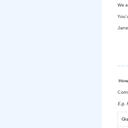
предложения
We a
6 мин
You’
18
.
Prepositions (time, place,
direction)
Jane
10 мин
19
.
Prepositions of movement.
Предлоги движения
(Субтитры)
15 мин
20
.
Prepositions of movement.
How
Предлоги движения
13 мин
Comp
21
.
Правила использования
E.g.
WHO, WHICH, WHOSE, THAT
16 мин
Qu
22
.
Вопросы к подлежащему и