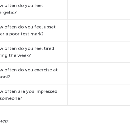
w often do you feel 
ergetic?
w often do you feel upset 
er a poor test mark?
w often do you feel tired 
ring the week?
w often do you exercise at 
hool?
w often are you impressed 
 someone?
мер
: