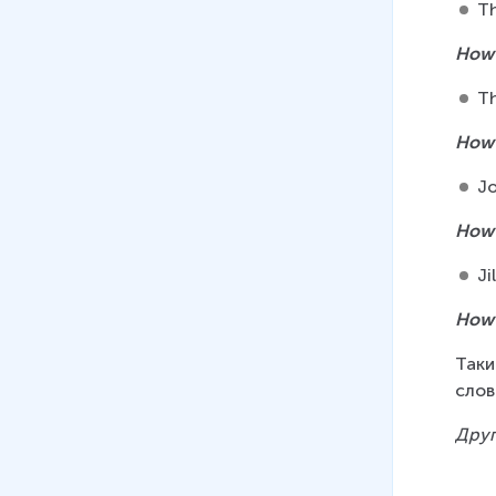
17 мин
Th
26
.
Структуры Neither….nor,
How
Either ……or
Th
16 мин
How
27
.
Модальные глаголы
(особенности употребления
Jo
глагола should)
9 мин
How
28
.
Артикли. Определенный
Jil
артикль The
How
18 мин
Таки
29
.
Present Simple and Present
слов
Continuous
15 мин
Друг
30
.
Сравнительная
характеристика