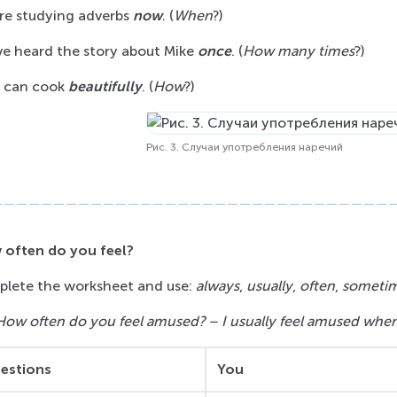
re studying adverbs 
now
. (
When
?)
ve heard the story about Mike 
once
. (
How many times
?)
 can cook 
beautifully
. (
How
?)
Рис. 3. Случаи употребления наречий
 often do you feel?
lete the worksheet and use: 
always
, 
usually
, 
often
, 
someti
 How often do you feel amused? – I usually feel amused when
estions
You