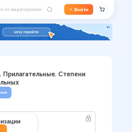
Войти
es. Прилагательные. Степени
ельных
ние
ризации