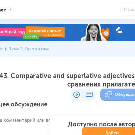
мет
сс
Тема 1. Грамматика
43. Comparative and superlative adjectiv
сравнения прилагат
Обсужде
ее обсуждение
Доступно после авто
Войти