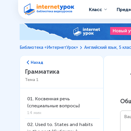
Класс
Пред
Библиотека «ИнтернетУрок»
Английский язык, 5 кла
Назад
Грамматика
Тема
1
01
.
Косвенная речь
Общ
(специальные вопросы)
14 мин
02
.
Used to. States and habits