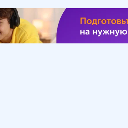
Урок
Помощь
Обратиться в поддержку
ософия
Вопросы и ответы
Инструкция по работе
с системой