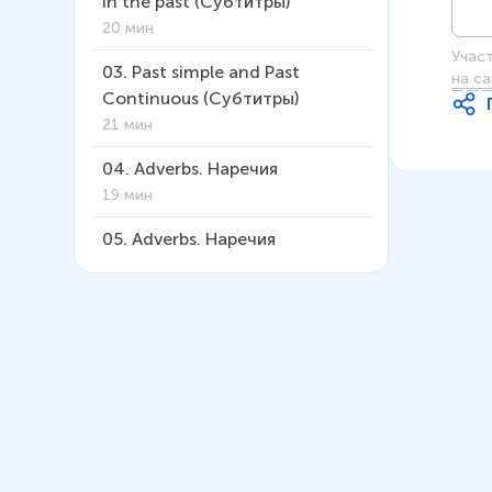
in the past (Субтитры)
20 мин
Учас
03
.
Past simple and Past
на са
Continuous (Субтитры)
21 мин
04
.
Adverbs. Наречия
19 мин
05
.
Adverbs. Наречия
(Субтитры)
22 мин
06
.
Использование
определённого артикля с
именами собственными
12 мин
07
.
The past perfect tense.
Прошедшее совершенное