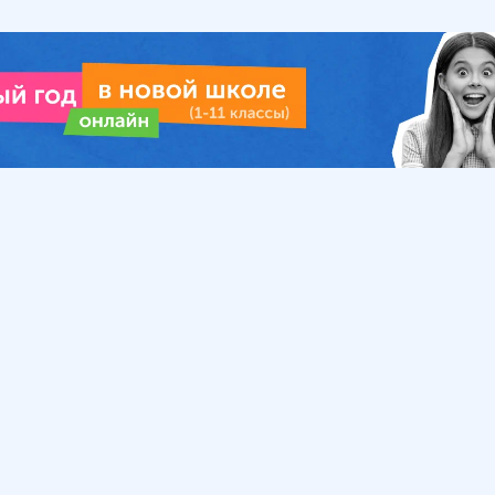
Урок
Помощь
Обратиться в поддержку
ософия
Вопросы и ответы
Инструкция по работе
с системой