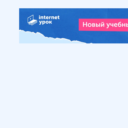
Обучение
Интернет
Личный кабинет
О нас
Библиотека уроков
Наша фил
Домашняя школа
О школе