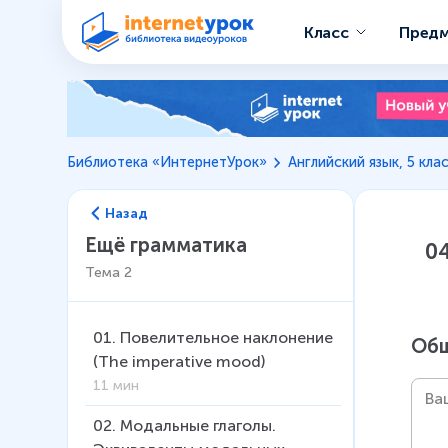
Класс
Пред
Библиотека «ИнтернетУрок»
Английский язык, 5 кла
Назад
Ещё грамматика
04
Тема
2
01
.
Повелительное наклонение
Общ
(The imperative mood)
11 мин
02
.
Модальные глаголы.