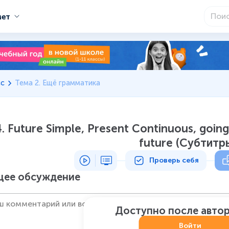
мет
сс
Тема 2. Ещё грамматика
. Future Simple, Present Continuous, going
future (Субтитр
Проверь себя
ее обсуждение
Доступно после авто
Войти