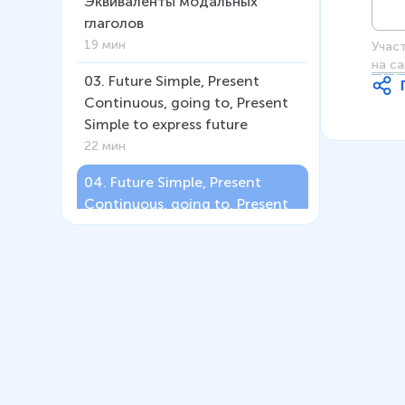
Эквиваленты модальных
глаголов
19 мин
Учас
на са
03
.
Future Simple, Present
Continuous, going to, Present
Simple to express future
22 мин
04
.
Future Simple, Present
Continuous, going to, Present
Simple to express future
(Субтитры)
26 мин