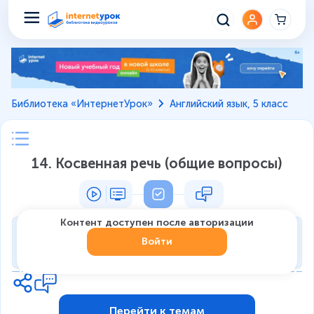
Библиотека «ИнтернетУрок»
Английский язык, 5 класс
14. Косвенная речь (общие вопросы)
Контент доступен после авторизации
Тренировка
Войти
0
из
7
1
Перейти к темам