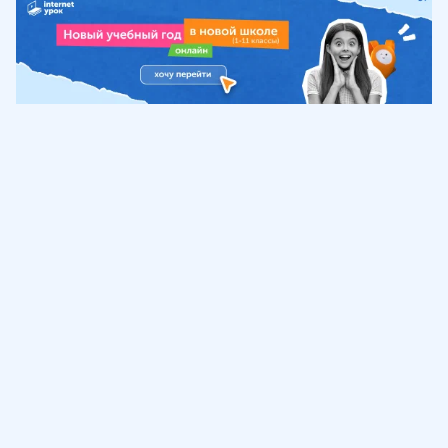
Обучение
ИнтернетУрок
Помощь
© ИнтернетУрок, 2009-
2026
8 (800) 775-41-21
info@interneturok.ru
101 000, г. Москва а/я 711 ООО «ИНТЕРДА»