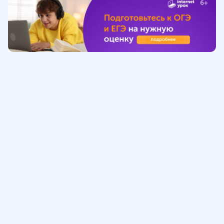
Обучение
ИнтернетУрок
Помощь
© ИнтернетУрок, 2009-
2026
8 (800) 775-41-21
info@interneturok.ru
101 000, г. Москва а/я 711 ООО «ИНТЕРДА»