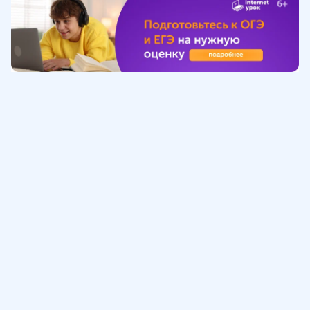
Обучение
ИнтернетУрок
Помощь
© ИнтернетУрок, 2009-
2026
8 (800) 775-41-21
info@interneturok.ru
101 000, г. Москва а/я 711 ООО «ИНТЕРДА»