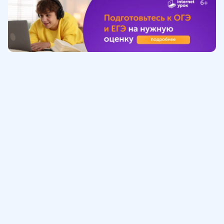
Обучение
ИнтернетУрок
Помощь
© ИнтернетУрок, 2009-
2026
8 (800) 775-41-21
info@interneturok.ru
101 000, г. Москва а/я 711 ООО «ИНТЕРДА»