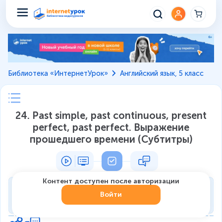
Библиотека «ИнтернетУрок»
Английский язык, 5 класс
24. Past simple, past continuous, present
perfect, past perfect. Выражение
прошедшего времени (Субтитры)
Контент доступен после авторизации
Тренировка
Войти
0
из
7
1