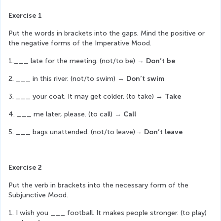
Exercise 1
Put the words in brackets into the gaps. Mind the positive or 
the negative forms of the Imperative Mood.
1.___ late for the meeting. (not/to be) → 
Don’t be
2. ___ in this river. (not/to swim) → 
Don’t swim
3. ___ your coat. It may get colder. (to take) → 
Take
4. ___ me later, please. (to call) → 
Call
5. ___ bags unattended. (not/to leave)→ 
Don’t leave
Exercise 2
Put the verb in brackets into the necessary form of the 
Subjunctive Mood.
1. I wish you ___ football. It makes people stronger. (to play) 