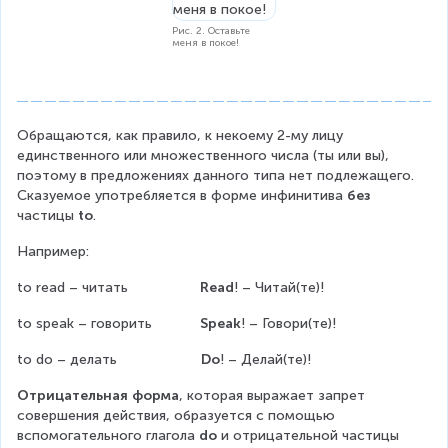
Рис. 2. Оставьте
меня в покое!
Обращаются, как правило, к некоему 2-му лицу 
единственного или множественного числа (ты или вы), 
поэтому в предложениях данного типа нет подлежащего. 
Сказуемое употребляется в форме инфинитива 
без
частицы 
to
.
Например:
to read – читать                  
Read
! – Читай(те)!
to speak – говорить            
Speak
! – Говори(те)!
to do – делать                     
Do
! – Делай(те)!
Отрицательная форма
, которая выражает запрет 
совершения действия, образуется с помощью 
вспомогательного глагола 
do
 и отрицательной частицы 