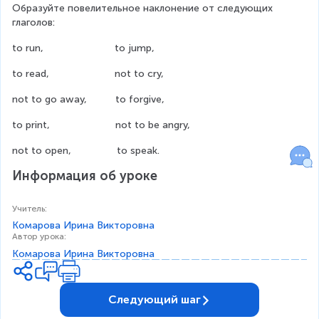
Образуйте повелительное наклонение от следующих 
глаголов:
to run,                         to jump,
to read,                       not to cry,
not to go away,          to forgive,
to print,                       not to be angry,
not to open,                to speak.
Информация об уроке
Учитель
:
Комарова Ирина Викторовна
Автор урока
:
Комарова Ирина Викторовна
Следующий шаг