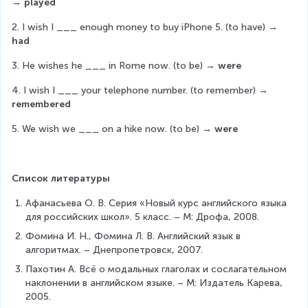
→ 
played
2. I wish I ___ enough money to buy iPhone 5. (to have) → 
had
3. He wishes he ___ in Rome now. (to be) → 
were
4. I wish I ___ your telephone number. (to remember) → 
remembered
5. We wish we ___ on a hike now. (to be) → 
were
Список литературы
Афанасьева О. В. Серия «Новый курс английского языка 
для российских школ». 5 класс. – М: Дрофа, 2008.
Фомина И. Н., Фомина Л. В. Английский язык в 
алгоритмах. – Днепропетровск, 2007.
Пахотин А. Всё о модальных глаголах и сослагательном 
наклонении в английском языке. – М: Издатель Карева, 
2005.