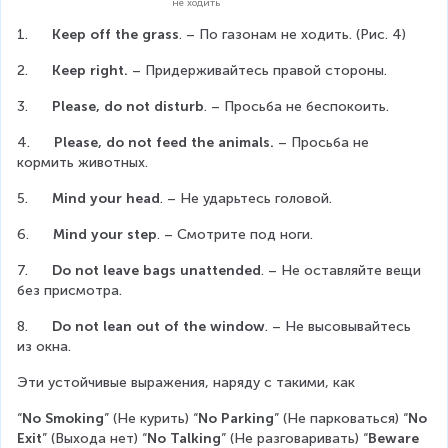
не ходить
1.      
Keep off the grass
. – По газонам не ходить. (Рис. 4)
2.      
Keep right.
 – Придерживайтесь правой стороны.
3.      
Please, do not disturb
. – Просьба не беспокоить.
4.      
Please, do not feed the animals.
 – Просьба не 
кормить животных.
5.      
Mind your head
. – Не ударьтесь головой.
6.      
Mind your step
. – Смотрите под ноги.
7.      
Do not leave bags unattended
. – Не оставляйте вещи 
без присмотра.
8.      
Do not lean out of the window
. – Не высовывайтесь 
из окна.  
Эти устойчивые выражения, наряду с такими, как
“
No Smoking
” (Не курить) “
No Parking
” (Не парковаться) “
No 
Exit
” (Выхода нет) “
No Talking
” (Не разговаривать) “
Beware 