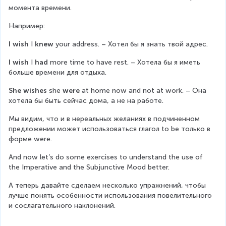
момента времени.
Например:
I wish
 I 
knew
 your address. – Хотел бы я знать твой адрес.
I wish
 I 
had
 more time to have rest. – Хотела бы я иметь 
больше времени для отдыха.
She wishes
 she 
were
 at home now and not at work. – Она 
хотела бы быть сейчас дома, а не на работе.
Мы видим, что и в нереальных желаниях в подчиненном 
предложении может использоваться глагол to be только в 
форме were.
And now let’s do some exercises to understand the use of 
the Imperative and the Subjunctive Mood better.
А теперь давайте сделаем несколько упражнений, чтобы 
лучше понять особенности использования повелительного 
и сослагательного наклонений.