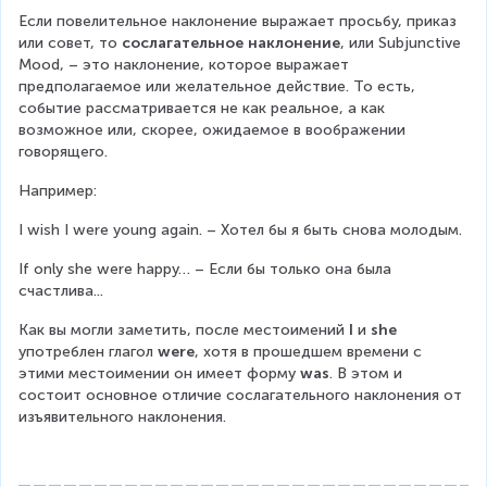
Если повелительное наклонение выражает просьбу, приказ 
или совет, то 
сослагательное наклонение
, или Subjunctive 
Mood, – это наклонение, которое выражает 
предполагаемое или желательное действие. То есть, 
событие рассматривается не как реальное, а как 
возможное или, скорее, ожидаемое в воображении 
говорящего.
Например:
I wish I were young again. – Хотел бы я быть снова молодым.
If only she were happy… – Если бы только она была 
счастлива...
Как вы могли заметить, после местоимений 
I
 и 
she
употреблен глагол 
were
, хотя в прошедшем времени с 
этими местоимении он имеет форму 
was
. В этом и 
состоит основное отличие сослагательного наклонения от 
изъявительного наклонения.