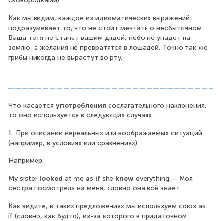
сковородками).
Как мы видим, каждое из идиоматических выражений 
подразумевает то, что не стоит мечтать о несбыточном. 
Ваша тетя не станет вашим дядей, небо не упадет на 
землю, а желания не превратятся в лошадей. Точно так же 
грибы никогда не вырастут во рту.
Что касается 
употребления
 сослагательного наклонения, 
то оно используется в следующих случаях.
1. При описании нереальных или воображаемых ситуаций 
(например, в условиях или сравнениях).
Например:
My sister 
looked
 at me 
as if
 she 
knew
 everything. – Моя 
сестра посмотрела на меня, словно она всё знает.
Как видите, в таких предложениях мы используем союз as 
if (словно, как будто), из-за которого в придаточном 