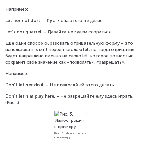
Например:
Let her not do
 it. – 
Пусть
 она этого 
не
 делает.
Let’s not quarrel
. – 
Давайте не
 будем ссориться.
Еще один способ образовать отрицательную форму – это 
использовать 
don’t
 перед глаголом 
let
, но тогда отрицание 
будет направлено именно на слово let, которое полностью 
сохранит свое значение как «позволять», «разрешать».
Например:
Don’t let her do
 it. – 
Не позволяй
 ей этого делать.
Don’t let him play
 here. – 
Не разрешайте
 ему здесь играть. 
(Рис. 3)
Рис. 3. Иллюстрация
к примеру