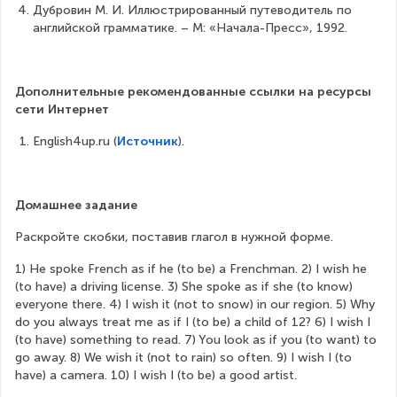
Дубровин М. И. Иллюстрированный путеводитель по 
английской грамматике. – М: «Начала-Пресс», 1992.
Дополнительные рекомендованные ссылки на ресурсы 
сети Интернет
English4up.ru (
Источник
).
Домашнее задание
Раскройте скобки, поставив глагол в нужной форме.
1) He spoke French as if he (to be) a Frenchman. 2) I wish he 
(to have) a driving license. 3) She spoke as if she (to know) 
everyone there. 4) I wish it (not to snow) in our region. 5) Why 
do you always treat me as if I (to be) a child of 12? 6) I wish I 
(to have) something to read. 7) You look as if you (to want) to 
go away. 8) We wish it (not to rain) so often. 9) I wish I (to 
have) a camera. 10) I wish I (to be) a good artist.