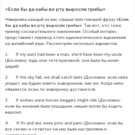
«Если бы да кабы во рту выросли грибы»
Наверняка каждый из вас слышал (или говорил) фразу 
«Если 
бы да кабы во рту выросли грибы»
. Так вот, это тоже 
пример сослагательного наклонения. Особый интерес 
представляет перевод этого идиоматического выражения 
на английский язык. Рассмотрим несколько вариантов.
1.      If my aunt had been a man, she’d have been my uncle 
(Дословно: будь моя тетя мужчиной, она была бы моим 
дядей).
2.      If the sky fall, we shall catch larks (Дословно: если небо 
упадет, мы будем ловить жаворонков, или же: Когда небо 
обвалится, всем по жаворонку достанется).
3.      If wishes were horses beggars might ride (Дословно: 
если бы желания были лошадьми, нищие могли бы ездить 
верхом).
4.      If ifs and ans were pots and pans (Дословно: если бы 
все «если» и «ответы» на них были кастрюлями и 