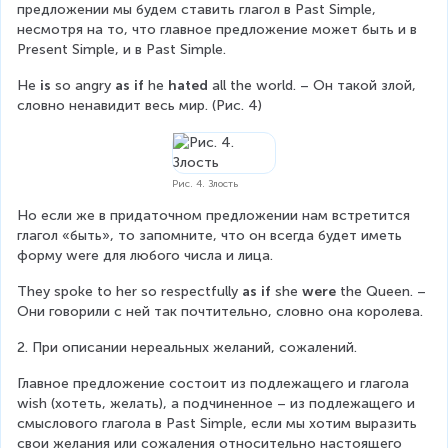
предложении мы будем ставить глагол в Past Simple, 
несмотря на то, что главное предложение может быть и в 
Present Simple, и в Past Simple.
He 
is
 so angry 
as if
 he 
hated
 all the world. – Он такой злой, 
словно ненавидит весь мир. (Рис. 4)
Рис. 4. Злость
Но если же в придаточном предложении нам встретится 
глагол «быть», то запомните, что он всегда будет иметь 
форму were для любого числа и лица.
They spoke to her so respectfully 
as if
 she 
were
 the Queen. – 
Они говорили с ней так почтительно, словно она королева.
2. При описании нереальных желаний, сожалений.
Главное предложение состоит из подлежащего и глагола 
wish (хотеть, желать), а подчиненное – из подлежащего и 
смыслового глагола в Past Simple, если мы хотим выразить 
свои желания или сожаления относительно настоящего 