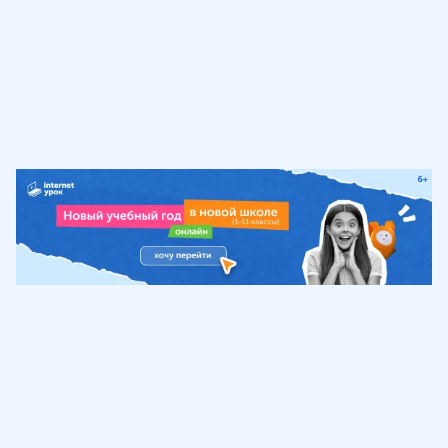
Обучение
ИнтернетУрок