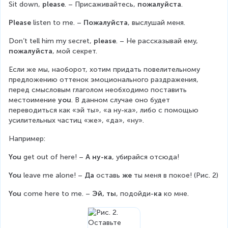
Sit down, 
please
. – Присаживайтесь, 
пожалуйста
.
Please
 listen to me. – 
Пожалуйста
, выслушай меня.
Don’t tell him my secret, 
please
. – Не рассказывай ему, 
пожалуйста
, мой секрет.
Если же мы, наоборот, хотим придать повелительному 
предложению оттенок эмоционального раздражения, 
перед смысловым глаголом необходимо поставить 
местоимение 
you
. В данном случае оно будет 
переводиться как «эй ты», «а ну-ка», либо с помощью 
усилительных частиц «же», «да», «ну».
Например:
You 
get out of here! – 
А ну-ка
, убирайся отсюда!
You 
leave me alone! – 
Да
 оставь 
же
 ты меня в покое! (Рис. 2)
You 
come here to me. – 
Эй, ты
, подойди-
ка
 ко мне.