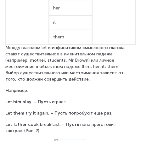
her
it
them
Между глаголом let и инфинитивом смыслового глагола 
ставят существительное в именительном падеже 
(например, mother, students, Mr Brown) или личное 
местоимение в объектном падеже (him, her, it, them). 
Выбор существительного или местоимения зависит от 
того, кто должен совершить действие.
Например:
Let him play
. – 
Пусть
 играет.
Let them try
 it again. – 
Пусть
 попробуют еще раз.
Let father cook
 breakfast. – 
Пусть
 папа приготовит 
завтрак. (Рис. 2)