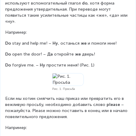
используют вспомогательный глагол 
do
, хотя форма 
предложения утвердительная. При переводе могут 
появиться такие усилительные частицы как «же», «да» или 
«ну».
Например:
Do
 stay and help me! – 
Ну
, останься 
же
 и помоги мне!
Do
 open the door! – 
Да
 откройте 
же
 дверь!
Do
 forgive me. – 
Ну
 простите меня! (Рис. 1)
Рис. 1. Просьба
Если мы хотим смягчить наш приказ или превратить его в 
вежливую просьбу, необходимо добавить слово 
please
 – 
пожалуйста. Please можно поставить в конец или в начало 
повелительного предложения.
Например: