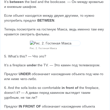
It’s 
between 
the bed and the bookcase. — Он между кроватью 
и книжным шкафом.
Если объект находится между двумя другими, то нужно 
употребить предлог 
BETWEEN
.
Теперь посмотрите на гостиную Макса, ведь именно там ему 
нравится смотреть фильмы.
Рис. 2. Гостиная Макса
5. What’s this? — Что это?
It’s a fireplace 
under 
the TV. — Это камин под телевизором.
Предлог 
UNDER 
обозначает нахождение объекта под чем-то 
или ниже чего-либо.
6. And the sofa looks so comfortable 
in front of
 the fireplace, 
doesn’t it? — А диван перед камином выглядит таким 
удобным, не так ли?
Предлог 
IN FRONT OF
 обозначает нахождение объекта 