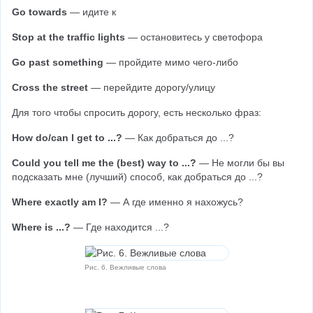
Go towards
 — идите к
Stop at the traffic lights
 — остановитесь у светофора
Go past something
 — пройдите мимо чего-либо
Cross the street
 — перейдите дорогу/улицу
Для того чтобы спросить дорогу, есть несколько фраз:
How do/can I get to ...?
 — Как добраться до ...?
Could you tell me the (best) way to ...?
 — Не могли бы вы 
подсказать мне (лучший) способ, как добраться до ...?
Where exactly am I?
 — А где именно я нахожусь?
Where is ...?
 — Где находится ...?
Рис. 6. Вежливые слова