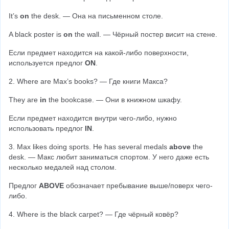
It’s 
on 
the desk. — Она на письменном столе.
A black poster is 
on 
the wall. — Чёрный постер висит на стене.
Если предмет находится на какой-либо поверхности, 
используется предлог 
ON
.
2. Where are Max’s books? — Где книги Макса?
They are 
in 
the bookcase. — Они в книжном шкафу.
Если предмет находится внутри чего-либо, нужно 
использовать предлог 
IN
.
3. Max likes doing sports. He has several medals 
above 
the 
desk. — Макс любит заниматься спортом. У него даже есть 
несколько медалей над столом.
Предлог 
ABOVE 
обозначает пребывание выше/поверх чего-
либо.
4. Where is the black carpet? — Где чёрный ковёр?