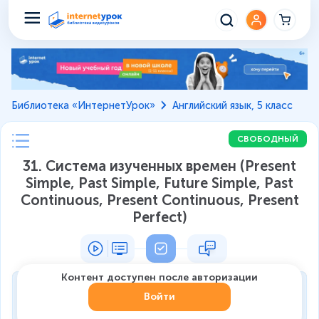
Библиотека «ИнтернетУрок»
Английский язык, 5 класс
СВОБОДНЫЙ
31. Система изученных времен (Present
Simple, Past Simple, Future Simple, Past
Continuous, Present Continuous, Present
Perfect)
Контент доступен после авторизации
Тренировка
Войти
0
из
7
1