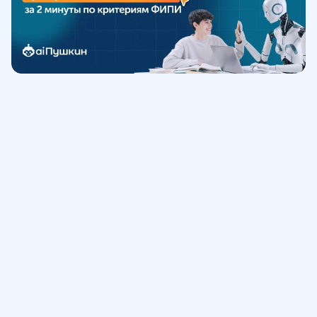
Обучение
ИнтернетУрок
Помощь
© ИнтернетУрок, 2009-
2026
8 (800) 775-41-21
info@interneturok.ru
101 000, г. Москва а/я 711 ООО «ИНТЕРДА»