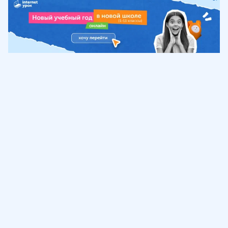
Обучение
ИнтернетУрок
Помощь
© ИнтернетУрок, 2009-
2026
8 (800) 775-41-21
info@interneturok.ru
101 000, г. Москва а/я 711 ООО «ИНТЕРДА»