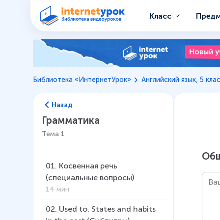
Класс
Пред
Библиотека «ИнтернетУрок»
Английский язык, 5 кла
Назад
Грамматика
Тема
1
Общ
01
.
Косвенная речь
(специальные вопросы)
14 мин
02
.
Used to. States and habits