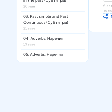
in the past (Субтитры)
Учас
20 мин
на са
03
.
Past simple and Past
Continuous (Субтитры)
21 мин
04
.
Adverbs. Наречия
19 мин
05
.
Adverbs. Наречия
(Субтитры)
22 мин
06
.
Использование
определённого артикля с
именами собственными
12 мин
07
.
The past perfect tense.
Прошедшее совершенное