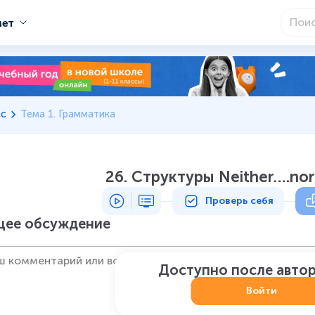
мет
сс
Тема 1. Грамматика
26. Структуры Neither….nor
Проверь себя
ее обсуждение
Доступно после авто
Войти