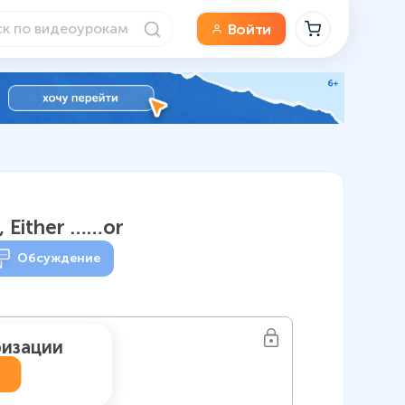
Войти
, Either ……or
Обсуждение
ризации