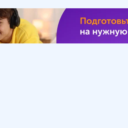
Урок
Помощь
Обратиться в поддержку
ософия
Вопросы и ответы
Инструкция по работе
с системой