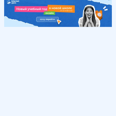
Обучение
ИнтернетУрок
Помощь
© ИнтернетУрок, 2009-
2026
8 (800) 775-41-21
info@interneturok.ru
101 000, г. Москва а/я 711 ООО «ИНТЕРДА»