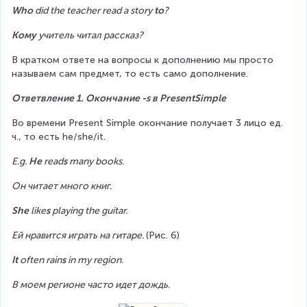
Who
 did the teacher read a story 
to
?
Кому
 учитель читал рассказ?
В кратком ответе на вопросы к дополнению мы просто 
называем сам предмет, то есть само дополнение.
Ответвление 1. Окончание -s в PresentSimple
Во времени Present Simple окончание получает 3 лицо ед. 
ч., то есть he/she/it.
E.g. 
He
 read
s
 many books.
Он читает много книг.
She 
like
s
 playing the guitar.
Ей нравится играть на гитаре. 
(Рис. 6)
It 
often rain
s
 in my region.
В моем регионе часто идет дождь.