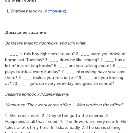
сети Интернет
Enative.narod.ru (
Источник
).
Домашнее задание
Вставьте вместо пропуска who или what.
1. ___ is this boy right next to you? 2. ___ were you doing at 
home last Tuesday? 3. ___ does he like singing? 4. ___ has a 
lot of interesting books? 5. ___ are you talking about? 6. ___ 
plays football every Sunday? 7. ___ interesting have you seen 
there? 8. ___ makes you feel better? 9. ___ are you looking 
at? 10. ___ gets up every workday and goes to school?
Задайте вопрос к подлежащему.
Например: They work at the office. – Who works at the office?
1. She cooks well.  2. They often go to the cinema. 3.  
Happiness is all that I need. 4. The flowers are very nice. 5. He 
takes a lot of my time. 6. I skate badly. 7. The sun is shining 