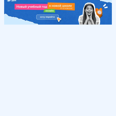
Обучение
ИнтернетУрок
Помощь
© ИнтернетУрок, 2009-
2026
8 (800) 775-41-21
info@interneturok.ru
101 000, г. Москва а/я 711 ООО «ИНТЕРДА»
Соглашение о пользовании сайтом