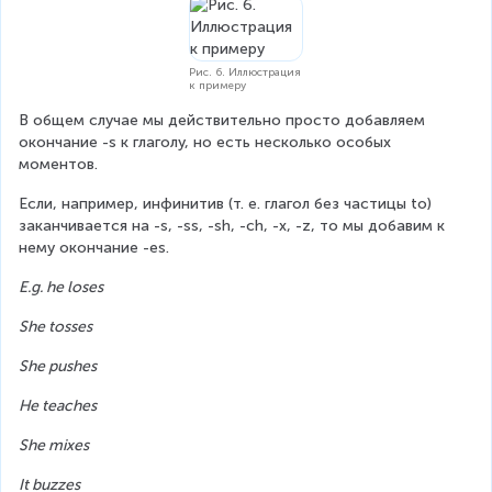
Рис. 6. Иллюстрация
к примеру
В общем случае мы действительно просто добавляем 
окончание -s к глаголу, но есть несколько особых 
моментов.
Если, например, инфинитив (т. е. глагол без частицы to) 
заканчивается на -s, -ss, -sh, -ch, -x, -z, то мы добавим к 
нему окончание -es.
E.g. he loses
She tosses
She pushes
He teaches
She mixes
It buzzes