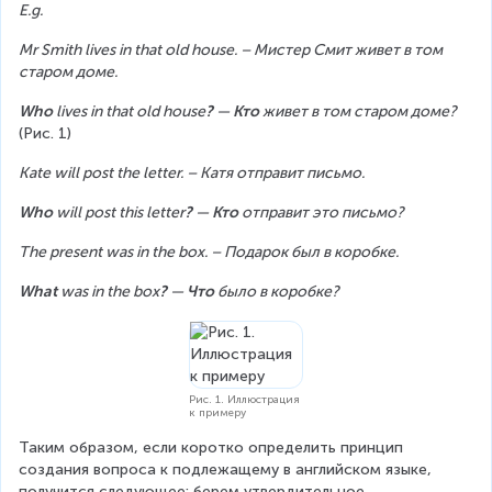
E.g.
Mr Smith lives in that old house. – Мистер Смит живет в том 
старом доме.
Who 
lives in that old house
?
 — 
Кто
 живет в том старом доме? 
(Рис. 1)
Kate will post the letter. – Катя отправит письмо.
Who 
will post this letter
?
 — 
Кто 
отправит это письмо?
The present was in the box. – Подарок был в коробке.
What 
was in the box
? 
— 
Что 
было в коробке?
Рис. 1. Иллюстрация
к примеру
Таким образом, если коротко определить принцип 
создания вопроса к подлежащему в английском языке, 
получится следующее: берем утвердительное 