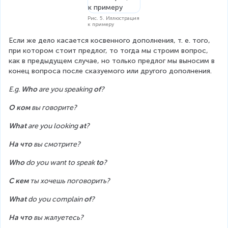
Рис. 5. Иллюстрация
к примеру
Если же дело касается косвенного дополнения, т. е. того, 
при котором стоит предлог, то тогда мы строим вопрос, 
как в предыдущем случае, но только предлог мы выносим в 
конец вопроса после сказуемого или другого дополнения.
E.g. 
Who
 are you speaking 
of
?
О ком 
вы говорите?
What
 are you looking 
at
?
На что 
вы смотрите?
Who
 do you want to speak 
to
?
С кем 
ты хочешь поговорить?
What
 do you complain 
of
?
На что 
вы жалуетесь?