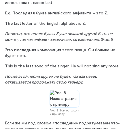
использовать слово last.
E.g. 
Последняя
 буква английского алфавита – это Z.
The last
 letter of the English alphabet is Z.
Понятно, что после буквы Z уже никакой другой быть не 
может, так как алфавит заканчивается именно ею. 
(Рис. 8)
Это 
последняя
 композиция этого певца. Он больше не 
будет петь.
This is 
the last
 song of the singer. He will not sing any more.
После этой песни других не будет, так как певец 
отказывается продолжать свою карьеру.
Рис. 8. Иллюстрация
к примеру
Если же мы под словом «последний» подразумеваем что-
то самое свежее, самое новое, самое современное, то 