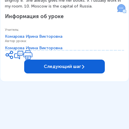
brightly. 8.  She always gives me her books. 9. I usually work in 
my room. 10. Moscow is the capital of Russia. 
Информация об уроке
Учитель
:
Комарова Ирина Викторовна
Автор урока
:
Комарова Ирина Викторовна
Следующий шаг