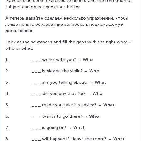
Now let’s do some exercises to understand the formation of 
subject and object questions better.
А теперь давайте сделаем несколько упражнений, чтобы 
лучше понять образование вопросов к подлежащему и 
дополнению.
Look at the sentences and fill the gaps with the right word – 
who or what.
1.                  ___ works with you? → 
Who
2.                  ___ is playing the violin? → 
Who
3.                  ___ are you talking about? → 
What
4.                  ___ did you buy that for? → 
Who
5.                  ___ made you take his advice? → 
What
6.                  ___ wants to go there? → 
Who
7.                  ___ is going on? → 
What
8.                  ___ will happen if I leave the room? → 
What