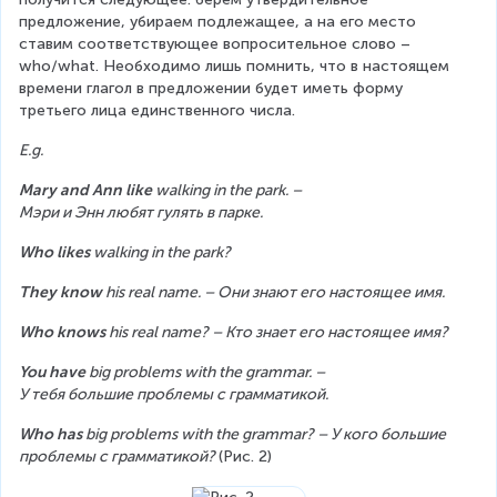
предложение, убираем подлежащее, а на его место 
ставим соответствующее вопросительное слово – 
who/what. Необходимо лишь помнить, что в настоящем 
времени глагол в предложении будет иметь форму 
третьего лица единственного числа.
E.g.
Mary and Ann like
 walking in the park. – 
Мэри и Энн любят гулять в парке.
Who likes 
walking in the park?
They know 
his real name. – Они знают его настоящее имя.
Who knows 
his real name? – Кто знает его настоящее имя?
You have 
big problems with the grammar. – 
У тебя большие проблемы с грамматикой.
Who has 
big problems with the grammar? – У кого большие 
проблемы с грамматикой? 
(Рис. 2)