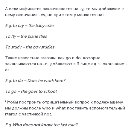
А если инфинитив заканчивается на -y, то мы добавляем к 
нему окончание -es, но при этом y меняется на i.
E.g. to cry – the baby cries
To fly – the plane flies
To study – the boy studies
Такие известные глаголы, как go и do, которые 
заканчиваются на -о, добавляют в 3 лице ед. ч. окончание -
es.
E.g. to do – Does he work here?
To go – she goes to school
Чтобы построить отрицательный вопрос к подлежащему, 
мы должны после who и what поставить вспомогательный 
глагол с частичкой not.
E.g. 
Who
does not
know
 the last rule?