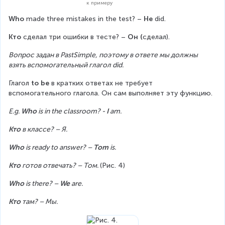
к примеру
Who
 made three mistakes in the test? – 
He
 did.
Кто
 сделал три ошибки в тесте? – 
Он (
сделал).
Вопрос задан в PastSimple, поэтому в ответе мы должны 
взять вспомогательный глагол did.
Глагол 
to be 
в кратких ответах не требует 
вспомогательного глагола. Он сам выполняет эту функцию.
E.g. 
Who
 is in the classroom? - 
I
 am.
Кто
 в классе? – Я.
Who
 is ready to answer? – 
Tom
 is.
Кто
 готов отвечать? – Том. 
(Рис. 4)
Who
 is there? – 
We
 are.
Кто
 там? – Мы.