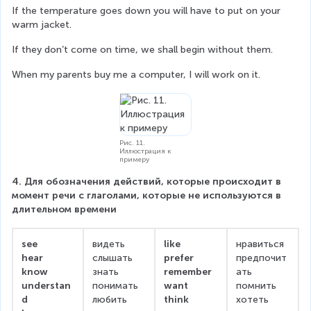
If the temperature goes down you will have to put on your 
warm jacket.
If they don’t come on time, we shall begin without them.
When my parents buy me a computer, I will work on it.
Рис. 11.
Иллюстрация к
примеру
4. Для обозначения действий, которые происходит в 
момент речи с глаголами, которые не используются в 
длительном времени
see
видеть
like
нравиться
hear
слышать
prefer
предпочит
know
знать
remember
ать
understan
понимать
want
помнить
d
любить
think
хотеть