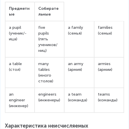
Предметн
Собирате
ые
льные
a pupil 
five           
a family 
families 
(ученик/-
pupils 
(семья)
(семьи)
ица)
(пять 
учеников/
ниц)
a table 
many 
an army 
armies 
(стол)
tables 
(армия)
(армии)
(много 
столов)
an 
engineers 
a team 
teams 
engineer 
(инженеры)
(команда)
(команды)
(инженер)
Характеристика неисчисляемых 