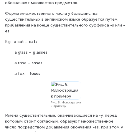
обозначают множество предметов.
Форма множественного числа у большинства 
существительных в английском языке образуется путем 
прибавления на конце существительного суффикса 
-s 
или -
es.
E.g.  a cat – 
cats
        a glass – 
glasses
        a rose – 
roses
        a fox – 
foxes
Рис. 8. Иллюстрация
к примеру
Имена существительные, оканчивающиеся на -y, перед 
которым стоит согласный, образуют множественное 
число посредством добавления окончания -es, при этом y 