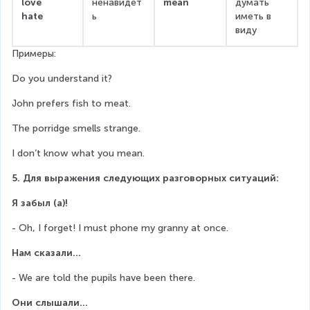
love
ненавидет
mean
думать
hate
ь
иметь в 
виду
Примеры:
Do you understand it?
John prefers fish to meat.
The porridge smells strange.
I don’t know what you mean.
5. Для выражения следующих разговорных ситуаций:
Я забыл (а)!
- Oh, I forget! I must phone my granny at once.
Нам сказали…
- We are told the pupils have been there.
Они слышали…