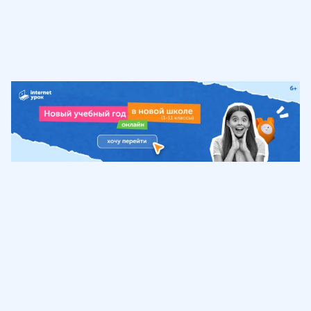
Обучение
ИнтернетУрок
Помощь