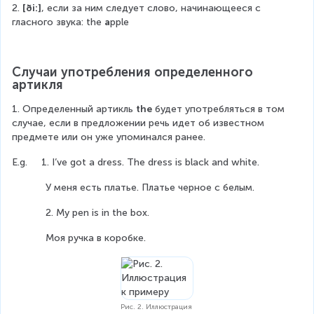
2. 
[ði:]
, если за ним следует слово, начинающееся с 
гласного звука: the 
a
pple
Случаи употребления определенного 
артикля
1. Определенный артикль 
the
 будет употребляться в том 
случае, если в предложении речь идет об известном 
предмете или он уже упоминался ранее.
E.g.     1. I’ve got a dress. The dress is black and white.
            У меня есть платье. Платье черное с белым.
            2. My pen is in the box.
            Моя ручка в коробке.
Рис. 2. Иллюстрация