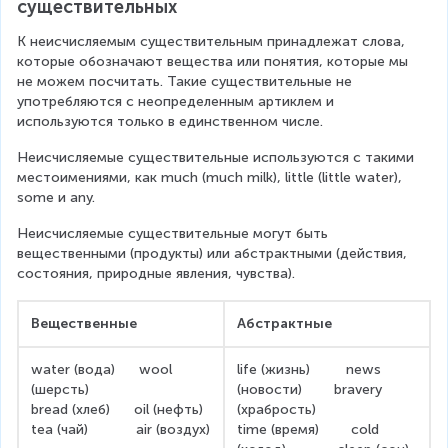
существительных
К неисчисляемым существительным принадлежат слова, 
которые обозначают вещества или понятия, которые мы 
не можем посчитать. Такие существительные не 
употребляются с неопределенным артиклем и 
используются только в единственном числе.
Неисчисляемые существительные используются с такими 
местоимениями, как much (much milk), little (little water), 
some и any.
Неисчисляемые существительные могут быть 
вещественными (продукты) или абстрактными (действия, 
состояния, природные явления, чувства).
Вещественные
Абстрактные
water (вода)      wool 
life (жизнь)         news 
(шерсть)
(новости)        bravery 
bread (хлеб)      oil (нефть)
(храбрость)
tea (чай)            air (воздух)
time (время)        cold 