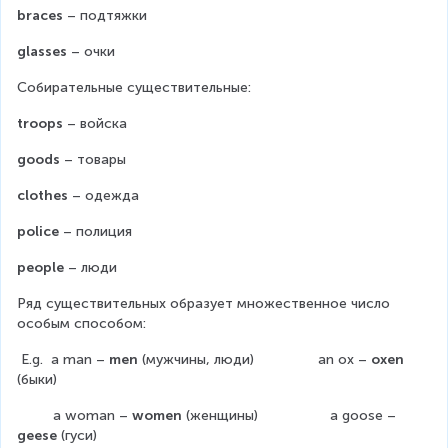
braces
 – подтяжки
glasses
 – очки
Собирательные существительные:
troops
 – войска
goods
 – товары
clothes
 – одежда
police
 – полиция
people
 – люди
Ряд существительных образует множественное число 
особым способом:
 E.g.  a man – 
men
 (мужчины, люди)                an ox – 
oxen
(быки)
         a woman – 
women
 (женщины)                  a goose – 
geese
 (гуси)