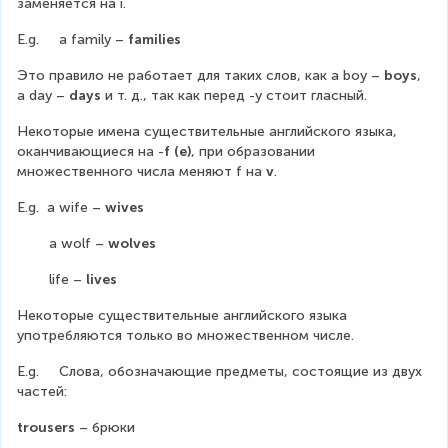
заменяется на i.
E.g.     a family – 
families
Это правило не работает для таких слов, как a boy – 
boys
, 
a day – 
days
 и т. д., так как перед -у стоит гласный.
Некоторые имена существительные английского языка, 
оканчивающиеся на -
f (e)
, при образовании 
множественного числа меняют f на 
v
.
E.g.  a wife – 
wives
        a wolf – 
wolves
        life – 
lives
Некоторые существительные английского языка 
употребляются только во множественном числе.
E.g.     Слова, обозначающие предметы, состоящие из двух 
частей:
trousers 
– брюки