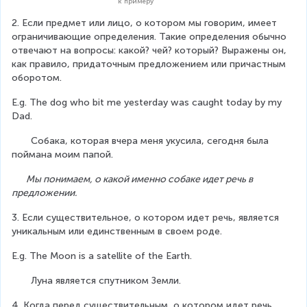
к примеру
2. Если предмет или лицо, о котором мы говорим, имеет 
ограничивающие определения. Такие определения обычно 
отвечают на вопросы: какой? чей? который? Выражены он, 
как правило, придаточным предложением или причастным 
оборотом.
E.g. The dog who bit me yesterday was caught today by my 
Dad.
       Собака, которая вчера меня укусила, сегодня была 
поймана моим папой.
       Мы понимаем, о какой именно собаке идет речь в 
предложении.
3. Если существительное, о котором идет речь, является 
уникальным или единственным в своем роде.
E.g. The Moon is a satellite of the Earth.
       Луна является спутником Земли.
4. Когда перед существительным, о котором идет речь, 