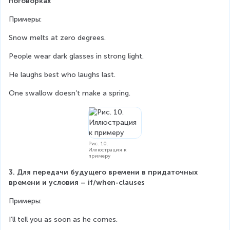
поговорках
Примеры:
Snow melts at zero degrees.
People wear dark glasses in strong light.
He laughs best who laughs last.
One swallow doesn’t make a spring.
Рис. 10.
Иллюстрация к
примеру
3. Для передачи будущего времени в придаточных 
времени и условия – if/when-clauses
Примеры:
I’ll tell you as soon as he comes.