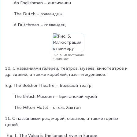
       An Englishman – англичанин                      
       The Dutch – голландцы             
       A Dutchman – голландец
Рис. 5. Иллюстрация
к примеру
10. С названиями галерей, театров, музеев, кинотеатров и 
др. зданий, а также кораблей, газет и журналов.
E.g. The Bolshoi Theatre – Большой театр
       The British Museum – Британский музей
       The Hilton Hotel – отель Хилтон
11. С названиями рек, морей, океанов, а также горных 
цепей.
 E.g. 1. The Volga is the longest river in Europe.