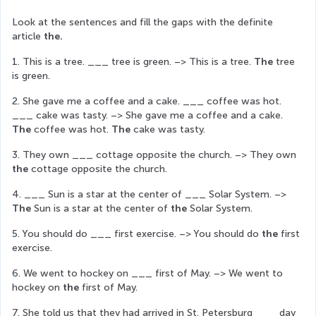
Look at the sentences and fill the gaps with the definite 
article 
the.
1. This is a tree. ___ tree is green. –> This is a tree. 
The
 tree 
is green.
2. She gave me a coffee and a cake. ___ coffee was hot. 
___ cake was tasty. –> She gave me a coffee and a cake. 
The
 coffee was hot. 
The
 cake was tasty.
3. They own ___ cottage opposite the church. –> They own 
the
 cottage opposite the church.
4. ___ Sun is a star at the center of ___ Solar System. –> 
The
 Sun is a star at the center of 
the 
Solar System.
5. You should do ___ first exercise. –> You should do 
the 
first 
exercise.
6. We went to hockey on ___ first of May. –> We went to 
hockey on 
the
 first of May.
7. She told us that they had arrived in St. Petersburg ___ day 