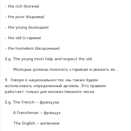
- the rich (богачи)
- the poor (бедняки)
- the young (молодые)
- the old (старики)
- the homeless (бездомные)
E.g. The young must help and respect the old.
       Молодые должны помогать старикам и уважать их.
9.  Говоря о национальностях, мы также будем 
использовать определенный артикль. Это правило 
работает только для множественного числа.
E.g. The French – французы                     
       A Frenchman – француз                                     
       The English – англичане                    