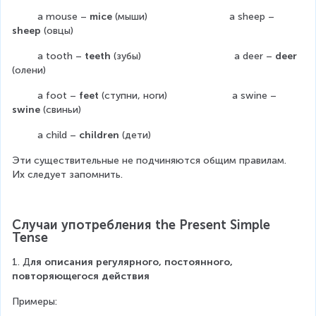
         a mouse – 
mice
 (мыши)                             a sheep – 
sheep
 (овцы)
         a tooth – 
teeth
 (зубы)                                 a deer – 
deer
(олени)
         a foot – 
feet
 (ступни, ноги)                       a swine – 
swine
 (свиньи)
         a child – 
children
 (дети)
Эти существительные не подчиняются общим правилам. 
Их следует запомнить.
Случаи употребления the Present Simple 
Tense
1. Д
ля описания регулярного, постоянного, 
повторяющегося действия
Примеры: