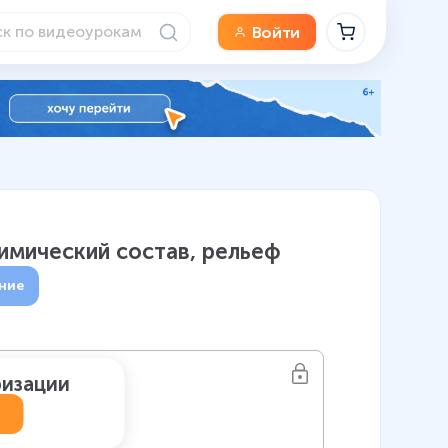
Войти
химический состав, рельеф
ние
ризации