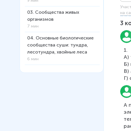
9 мин
Учас
03
.
Сообщества живых
на са
организмов
3
к
7 мин
04
.
Основные биологические
сообщества суши: тундра,
1.	Какой экологический фактор определяет сезонные изменения в природе?

лесотундра, хвойные леса
А)
6 мин
Б)
В)
05
.
Основные биологические
сообщества суши:
широколиственные леса,
степи
7 мин
А 
06
.
Основные биологические
эл
сообщества суши: саванны,
те
пустыни, вечнозеленые леса