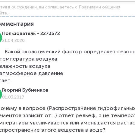
твуя в обсуждении, вы соглашаетесь c
Правилами общения
йте.
омментария
Пользователь - 2273572
21.04.2020
 температура воздуха

 влажность воздуха

 атмосферное давление

Георгий Бубненков
01.03.2017
почему в вопросе (Распространение гидрофильных 
ементов зависит от…) ответ рельеф, а не температ
мпературы увеличивается или уменьшается раствор