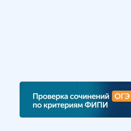
5 мин
12
.
Биотические факторы.
Негативные взаимоотношения
между организмами
5 мин
13
.
Биотические факторы.
Позитивные отношения между
организмами
8 мин
14
.
Биотические факторы.
Обобщение
4 мин
15
.
Экологическая ниша.
Взаимодействие факторов
среды
9 мин