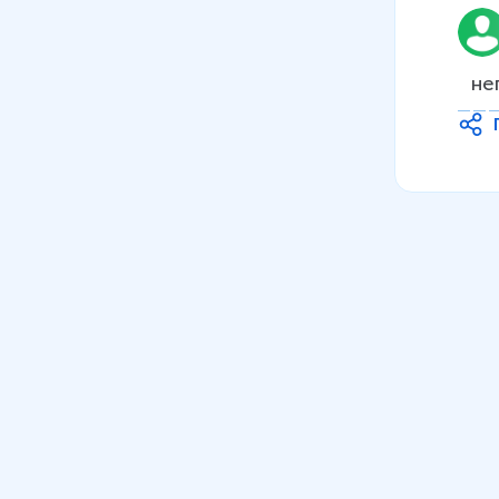
6 мин
07
.
Взаимодействие
организма и среды.
не
Экосистемы. Биогеоценозы
7 мин
08
.
Абиотические факторы:
температура и освещенность
10 мин
09
.
Абиотические факторы:
влажность, химический
состав, рельеф
9 мин
10
.
Устойчивость к факторам
среды
6 мин
11
.
Биотические факторы