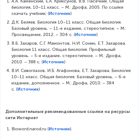
А.А. Каменский, Е.А. Криксунов, В.В. Пасечник. Общая 
биология, 10–11 класс. – М.: Дрофа, 2005. По ссылке 
скачать учебник: (
Источник
)
Д.К. Беляев. Биология 10–11 класс. Общая биология. 
Базовый уровень. – 11-е издание, стереотипное. – М.: 
Просвещение, 2012. – 304 с. (
Источник
)
В.Б. Захаров, С.Г. Мамонтов, Н.И. Сонин, Е.Т. Захарова. 
Биология 11 класс. Общая биология. Профильный 
уровень. – 5-е издание, стереотипное. – М.: Дрофа, 
2010. – 388 с. (
Источник
)
В.И. Сивоглазов, И.Б. Агафонова, Е.Т. Захарова. Биология 
10–11 класс. Общая биология. Базовый уровень. – 6-е 
издание, дополненное. – М.: Дрофа, 2010. – 384 
с. (
Источник
)
Дополнительные рекомендованные ссылки на ресурсы 
сети Интернет
Bioword.narod.ru (
Источник
).