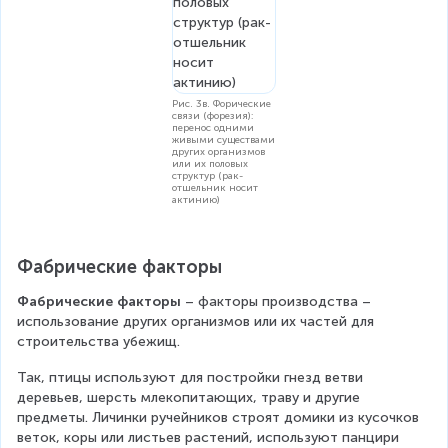
Рис. 3в. Форические
связи (форезия):
перенос одними
живыми существами
других организмов
или их половых
структур (рак-
отшельник носит
актинию)
Фабрические факторы
Фабрические факторы
 – факторы производства – 
использование других организмов или их частей для 
строительства убежищ.
Так, птицы используют для постройки гнезд ветви 
деревьев, шерсть млекопитающих, траву и другие 
предметы. Личинки ручейников строят домики из кусочков 
веток, коры или листьев растений, используют панцири 