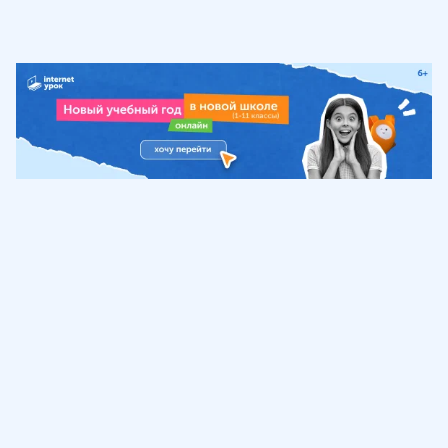
Обучение
ИнтернетУрок
Помощь
© ИнтернетУрок, 2009-
2026