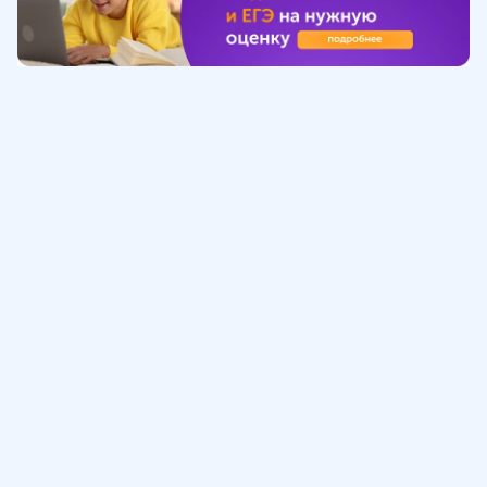
Обучение
ИнтернетУрок
Помощь
© ИнтернетУрок, 2009-
2026
8 (800) 775-41-21
info@interneturok.ru
101 000, г. Москва а/я 711 ООО «ИНТЕРДА»
Соглашение о пользовании сайтом
Сведения об образовательной программе