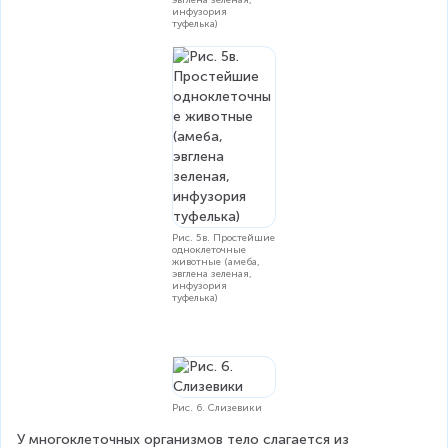
инфузория
туфелька)
Рис. 5в. Простейшие
одноклеточные
животные (амеба,
эвглена зеленая,
инфузория
туфелька)
Рис. 6. Слизевики
У многоклеточных организмов тело слагается из 