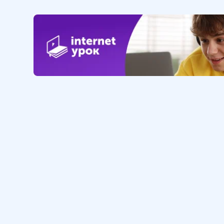
Обучение
Интернет
Личный кабинет
О нас
Библиотека уроков
Наша фил
Домашняя школа
О школе