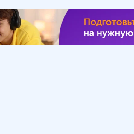
Урок
Помощь
Обратиться в поддержку
ософия
Вопросы и ответы
Инструкция по работе
с системой