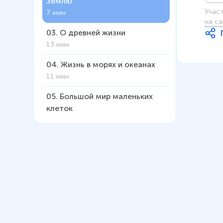
Землю
Учас
7 мин
на са
03
.
О древней жизни
13 мин
04
.
Жизнь в морях и океанах
11 мин
05
.
Большой мир маленьких
клеток
9 мин
06
.
Живые клетки.
Разнообразие клеток
11 мин
07
.
Природные зоны Земли.
Знакомство с растениями
различных природных зон
13 мин