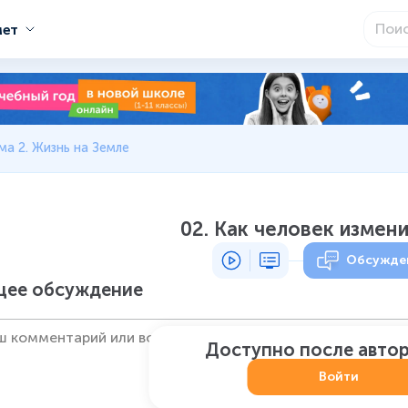
мет
ма 2. Жизнь на Земле
02. Как человек измен
Обсужде
ее обсуждение
Доступно после авто
Войти