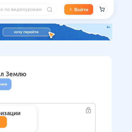
Войти
ил Землю
ние
ризации