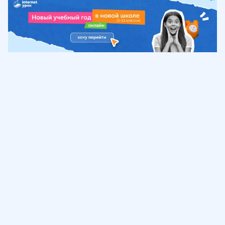
Обучение
ИнтернетУрок
Помощь
© ИнтернетУрок, 2009-
2026
8 (800) 775-41-21
info@interneturok.ru
101 000, г. Москва а/я 711 ООО «ИНТЕРДА»