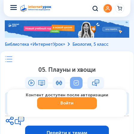
Библиотека «ИнтернетУрок»
Биология, 5 класс
05. Плауны и хвощи
Контент доступен после авторизации
Тренировка
Войти
0
из
7
1
Перейти к темам