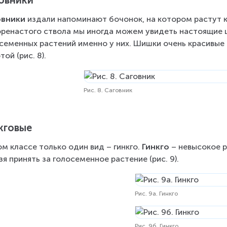
овники
овники
 издали напоминают бочонок, на котором растут к
оренастого ствола мы иногда можем увидеть настоящие 
семенных растений именно у них. Шишки очень красивые 
той (рис. 8).
Рис. 8. Саговник
кговые
ом классе только один вид – гинкго. 
Гинкго
 – невысокое 
зя принять за голосеменное растение (рис. 9).
Рис. 9а. Гинкго
Рис. 9б. Гинкго