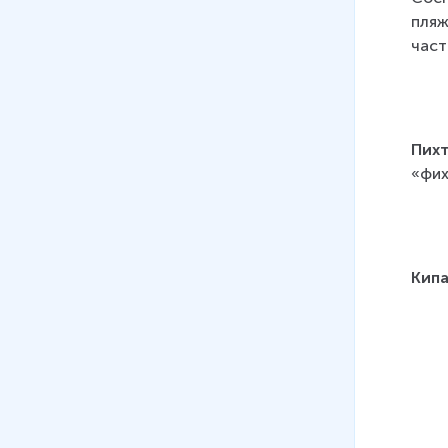
пляж
част
Пих
«фих
Кип