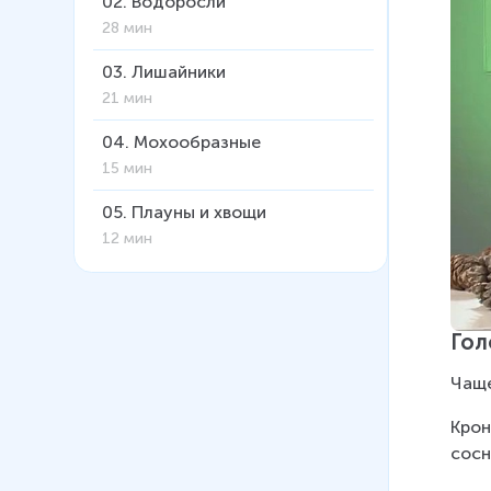
02
.
Водоросли
28 мин
03
.
Лишайники
21 мин
04
.
Мохообразные
15 мин
05
.
Плауны и хвощи
12 мин
06
.
Папоротникообразные
10 мин
Гол
07
.
Голосеменные
19 мин
Чаще
08
.
Разнообразие
Крон
голосеменных
сосн
16 мин