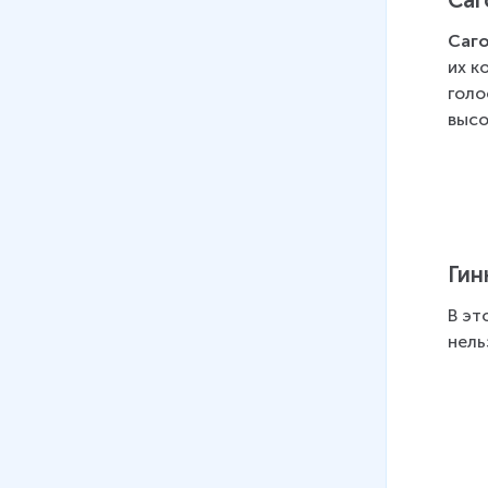
Саг
Саг
их к
голо
высо
Гин
В эт
нель