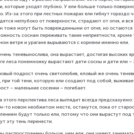
и, которые уходят глубоко. У ели больше только поверхно
о. Из-за этого при лестных пожарах ели гибнут гораздо ч
дятся неглубоко от поверхности, страдают от огня, и вся
н тоже могут быть поврежденными от огня, но остаются 
ожность соснам переживать такие неприятности, кроме т
ном ветре и урагане вырываются с корнями именно ели.
очень теневынослива, она вырастает, достигая высоких яру
ге леса понемножку вырастают дети сосны и дети ели – 
овый подрост очень светолюбив, еловый же очень тенев
, при той тени, которую ели создают под собой, выживае
ост – маленькие сосенки – погибает.
а этого перспектива леса выглядит всегда предсказуемо:
м-то новом необжитом месте, останутся, пока от старос
лением будут только ели, потому что они вырастут под 
ут эту тень перенести.
ы распространены больше, чем ели, они умеют занимать 