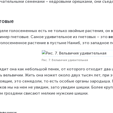
чательными семенами – кедровыми орешками, они съедо
товые
деле голосеменных есть не только хвойные растения, он в
имер гнетовые. Самое удивительное из гнетовых – это 
в
голосеменное растение в пустыне Намиб, это западное п
Рис. 7. Вельвичия удивительная
ядит она как небольшой пенек, от которого отходит два 
ь вельвичии. Жить она может около двух тысяч лет, при 
оящие, это семядоли, то есть особые органы зародыша. 
ков мы на нем не увидим, зато увидим шишки. Более крупн
м гроздями свисают мелкие мужские шишки.