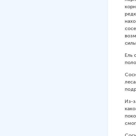
корн
редк
нахо
сосе
возм
силь
Ель 
поло
Сосн
леса
подр
Из-з
како
поко
смог
Сосн