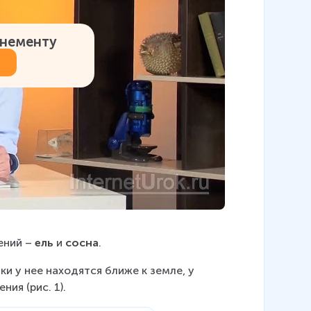
онементу
ений – 
ель
 и 
сосна
.
ки у нее находятся ближе к земле, у 
ия (рис. 1).