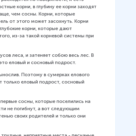
стные корни, в глубину ее корни заходят 
аще, чем сосны. Корни, которые 
 ель от этого может засохнуть. Корни 
глубокие корни, которые дают 
ого, из-за такой корневой системы при 
сов леса, и затеняет собою весь лес. В 
это еловый и сосновый подрост.
ынослив. Поэтому в сумерках елового 
т только еловый подрост, сосновый 
 первые сосны, которые поселились на 
ти не погибнут, а вот следующим 
тенью своих родителей и только они 
трудные, неприятные места - песчаные 