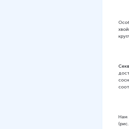
Особ
хвой
круг
Сек
дост
сосн
соот
Нам 
(рис