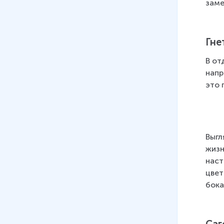
заме
Гне
В от
напр
это 
Выгл
жизн
наст
цвет
бока