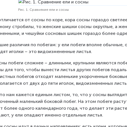
Рис. 1. Сравнение ели и сосны
отличается от сосны по коре, кора сосны гораздо светлее,
ному стробилы, то женские шишки сосны округлые, а жен
ненными, и чешуйки сосновых шишек гораздо более одре
шие различия по побегам: у ели побеги вполне обычные, о
дят иголки – это видоизмененные листья.
сны побеги сложнее – длинными, крупными являются побе
ы для того, чтобы вынести листья других побегов подальш
истных побегов отходят маленькие укороченные боковые 
олагается от двух до пяти иголок, видоизмененных листь
что нам кажется единым листом, то, что у сосны выглядит
оченный маленький боковой побег. На этом побеге растут 
т более одного календарного года, что делает эти расте
ают, у ели опадают именно отдельные листья.
и сосны идут в разных направлениях: есть корни, которые