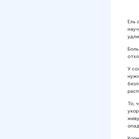
09
.
Покрытосеменные, или
Цветковые
Ель 
11 мин
науч
10
.
Происхождение растений.
удли
Основные этапы развития
Боль
растительного мира
отхо
16 мин
У со
11
.
Разнообразие
нужн
папоротникообразных
безл
11 мин
расп
То, 
укор
живу
опад
Корн