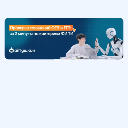
Обучение
ИнтернетУрок
Помощь