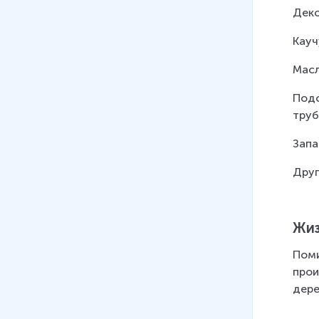
Деко
Кауч
Масл
Подс
труб
Запа
Друг
Жиз
Поми
прои
дере