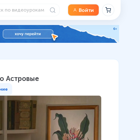
Войти
во Астровые
ние