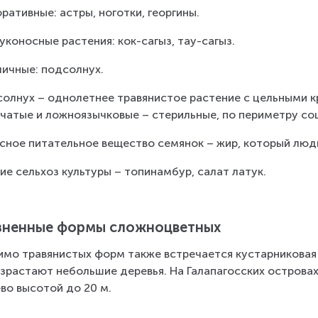
ративные: астры, ноготки, георгины.
уконосные растения: кок-сагыз, тау-сагыз.
ичные: подсолнух.
олнух – однолетнее травянистое растение с цельными к
чатые и ложноязычковые – стерильные, по периметру со
сное питательное вещество семянок – жир, который люд
ие сельхоз культуры – топинамбур, салат латук.
ненные формы сложноцветных
мо травянистых форм также встречается кустарниковая п
зрастают небольшие деревья. На Галапагосских островах
во высотой до 20 м.