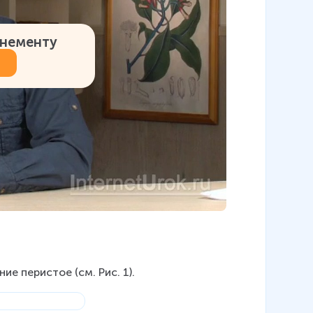
онементу
е перистое (см. Рис. 1).