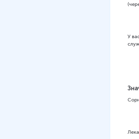
(чер
У ва
служ
Зна
Сорн
Лека