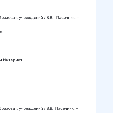
бразоват. учреждений / В.В.   Пасечник. – 
о.
и Интернет
бразоват. учреждений / В.В.  Пасечник. – 