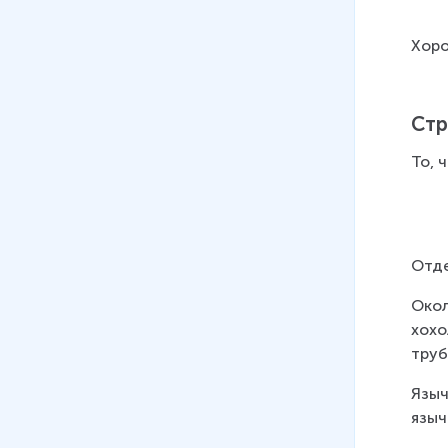
семейство Лилейные
7 мин
Хоро
09
.
Класс Однодольные,
семейство Злаки
Стр
18 мин
То, 
Отде
Окол
хохо
труб
Языч
языч