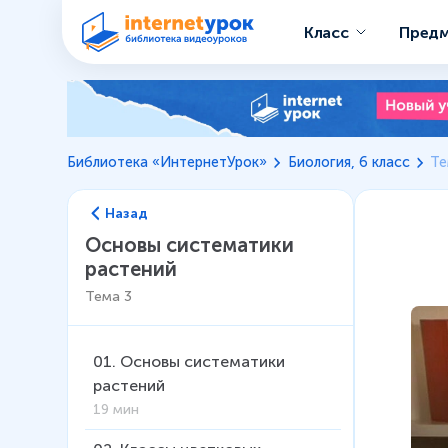
Класс
Пред
Библиотека «ИнтернетУрок»
Биология, 6 класс
Те
Назад
Основы систематики
растений
Тема
3
01
.
Основы систематики
растений
19 мин