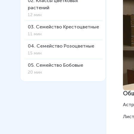
02
.
Классы цветковых
растений
12 мин
03
.
Семейство Крестоцветные
11 мин
04
.
Семейство Розоцветные
15 мин
05
.
Семейство Бобовые
20 мин
06
.
Пасленовые
14 мин
Общ
07
.
Двудольные, семейство
Астр
Астровые
Лист
13 мин
08
.
Класс Однодольные,