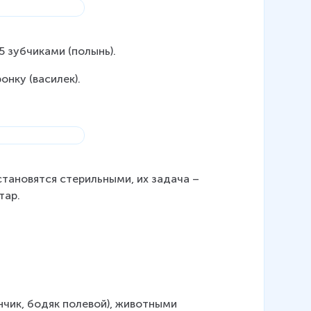
5 зубчиками (полынь).
нку (василек).
тановятся стерильными, их задача – 
тар.
нчик, бодяк полевой), животными 