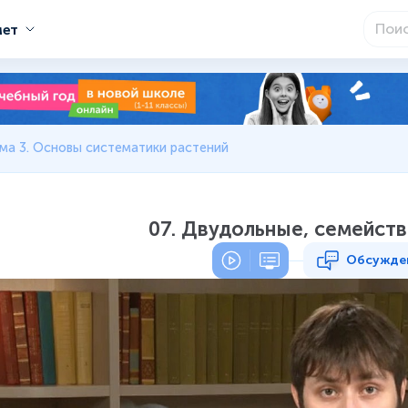
мет
ма 3. Основы систематики растений
07. Двудольные, семейст
Обсужде