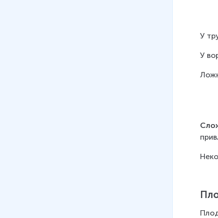
У тр
У во
Ложн
Сло
прив
Неко
Пло
Плод