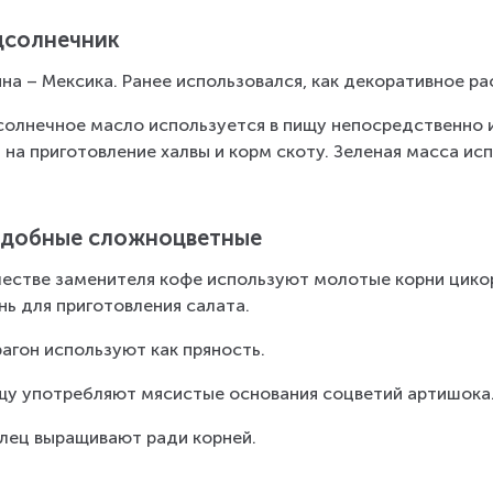
солнечник
на – Мексика. Ранее использовался, как декоративное ра
олнечное масло используется в пищу непосредственно и
 на приготовление халвы и корм скоту. Зеленая масса исп
добные сложноцветные
честве заменителя кофе используют молотые корни цикори
нь для приготовления салата.
агон используют как пряность.
щу употребляют мясистые основания соцветий артишока
лец выращивают ради корней.