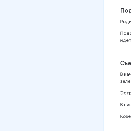
Под
Роди
Подс
идет
Съе
В ка
зеле
Эстр
В пи
Козе