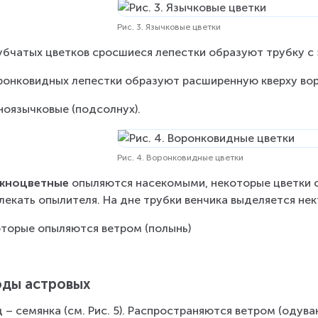
Рис. 3. Язычковые цветки
убчатых цветков сросшиеся лепестки образуют трубку с 
ронковидных лепестки образуют расширенную кверху воро
оязычковые (подсолнух).
Рис. 4. Воронковидные цветки
жноцветные
 опыляются насекомыми, некоторые цветки с
лекать опылителя. На дне трубки венчика выделяется нек
торые опыляются ветром (полынь)
ды астровых
 – семянка (см. Рис. 5). Распространяются ветром (одува