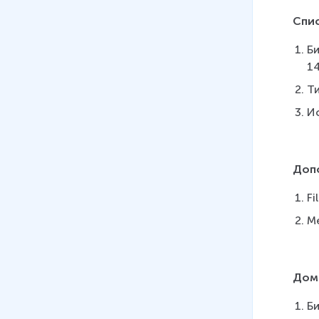
Спи
Би
14
Ти
Ис
Доп
Fi
Me
Дом
Би