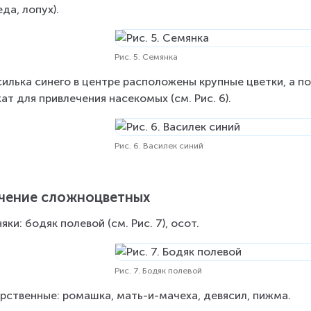
еда, лопух).
Рис. 5. Семянка
силька синего в центре расположены крупные цветки, а п
ат для привлечения насекомых (см. Рис. 6).
Рис. 6. Василек синий
чение сложноцветных
яки: бодяк полевой (см. Рис. 7), осот.
Рис. 7. Бодяк полевой
рственные: ромашка, мать-и-мачеха, девясил, пижма.