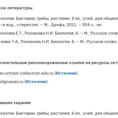
сок литературы
ология. Бактерии, грибы, растения. 6 кл.: учеб. для общео
-е изд., стереотип. – М.: Дрофа, 2011. – 304 с.: ил.
хонова Е.Т., Романова Н.И. Биология, 6. – М.: Русское слов
аева Т.А., Романова Н.И. Биология, 6. – М.: Русское слово.
олнительные рекомендованные ссылки на ресурсы сет
les.school-collection.edu.ru (
Источник
).
dgrasses.ru (
Источник
).
ашнее задание
ология. Бактерии, грибы, растения. 6 кл.: учеб. для общео