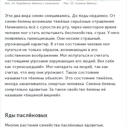
Рис. 14. Коробочки белены с семенами
Рис. 15. Семена белены
Эти два вида семян смешивались. До беды недалеко. От 
семян белены возникали тяжёлые серьёзные отравления. 
Начиналось всё с сухости во рту, через некоторое время 
человек мог стать испытывать беспокойства, страх. У него 
появлялись галлюцинации. Они носили страшный, 
угрожающий характер. В этом состоянии человек мог 
пугаться не только образов, возникающих в его 
собственном воображении. Мог испугаться и считать 
настоящими угрозами окружающих его людей. Вел себя 
как «сумасшедший». Мог нападать на людей, так как 
считал, что ему они угрожают. Такое состояние 
называется «белены объелся». Это состояние тяжёлое, 
иногда заканчивалось смертью человека. Семена белены 
смертельно ядовитые. За такое свойство белены её 
называли «бешеной вишней».
Яды паслёновых
Многие растения семейства паслёновых ядовитые, 