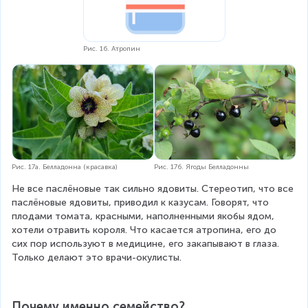
Рис. 16. Атропин
Рис. 17а. Белладонна (красавка)
Рис. 17б. Ягоды Белладонны
Не все паслёновые так сильно ядовиты. Стереотип, что все 
паслёновые ядовиты, приводил к казусам. Говорят, что 
плодами томата, красными, наполненными якобы ядом, 
хотели отравить короля. Что касается атропина, его до 
сих пор используют в медицине, его закапывают в глаза. 
Только делают это врачи-окулисты.
Почему именно семейство?