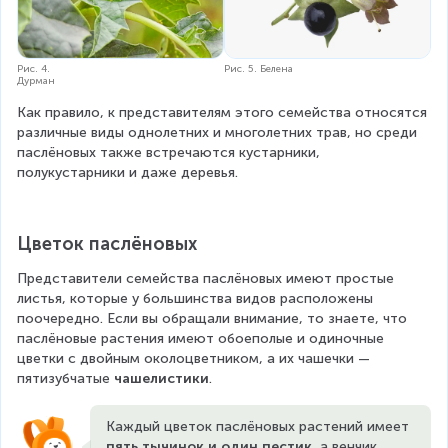
Рис. 4.
Рис. 5. Белена
Дурман
Как правило, к представителям этого семейства относятся 
различные виды однолетних и многолетних трав, но среди 
паслёновых также встречаются кустарники, 
полукустарники и даже деревья.
Цветок паслёновых
Представители семейства паслёновых имеют простые 
листья, которые у большинства видов расположены 
поочередно. Если вы обращали внимание, то знаете, что 
паслёновые растения имеют обоеполые и одиночные 
цветки с двойным околоцветником, а их чашечки — 
пятизубчатые 
чашелистики
.
Каждый цветок паслёновых растений имеет 
пять тычинок и один пестик
, а венчик 