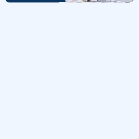
Обучение
ИнтернетУрок
Помощь
© ИнтернетУрок, 2009-
2026
8 (800) 775-41-21
info@interneturok.ru
101 000, г. Москва а/я 711 ООО «ИНТЕРДА»
Соглашение о пользовании сайтом
Сведения об образовательной программе
Политика в отношении обработки персональных данных