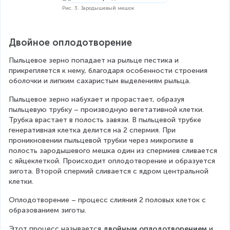
Рис. 3. Зародышевый мешок
Двойное оплодотворение
Пыльцевое зерно попадает на рыльце пестика и 
прикрепляется к нему, благодаря особенности строения 
оболочки и липким сахаристым выделениям рыльца.
Пыльцевое зерно набухает и прорастает, образуя 
пыльцевую трубку – производную вегетативной клетки. 
Трубка врастает в полость завязи. В пыльцевой трубке 
генеративная клетка делится на 2 спермия. При 
проникновении пыльцевой трубки через микропиле в 
полость зародышевого мешка один из спермиев сливается 
с яйцеклеткой. Происходит оплодотворение и образуется 
зигота. Второй спермий сливается с ядром центральной 
клетки.
Оплодотворение – процесс слияния 2 половых клеток с 
образованием зиготы.
Этот процесс называется 
двойным оплодотворением
 и 