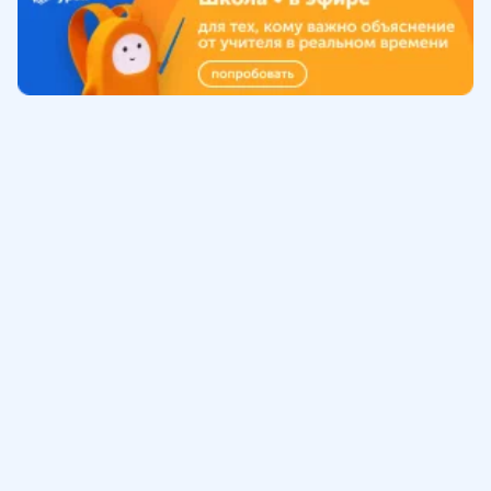
Обучение
ИнтернетУрок
Помощь
© ИнтернетУрок, 2009-
2026
8 (800) 775-41-21
info@interneturok.ru
101 000, г. Москва а/я 711 ООО «ИНТЕРДА»
Соглашение о пользовании сайтом