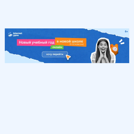
Обучение
ИнтернетУрок
Помощь