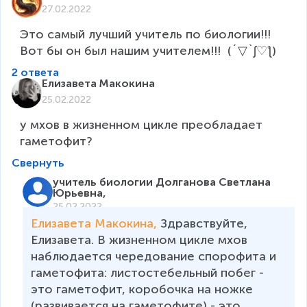
27.02.2022
Это самый лучший учитель по биологии!!! 
Вот бы он был нашим учителем!!!  (´▽`ʃ♡ƪ)
2 ответа
Елизавета Макокина
25.02.2022
у мхов в жизненном цикле преобладает 
гаметофит?
Свернуть
учитель биологии Долганова Светлана
Юрьевна,
25.02.2022
Елизавета Макокина, 
Здравствуйте, 
Елизавета. В жизненном цикле мхов 
наблюдается чередование спорофита и 
гаметофита: листостебельный побег - 
это гаметофит, коробочка на ножке 
(развивается на гаметофите) - это 