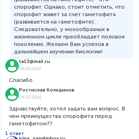
спорофит. Однако, стоит отметить, что 
спорофит живет за счет гаметофита 
(развивается на гаметофите). 
Следовательно, у мохообразных в 
жизненном цикле преобладает половое 
поколение. Желаем Вам успехов в 
дальнейшем изучении биологии!
ta13@mail.ru
18.02.2022
Ростислав Колединов
04.03.2021
Здравствуйте, хотел задать вам вопрос. В 
чем преимущества спорофита перед 
гаметофитом??
1 ответ
irina_yan@inbox.ru