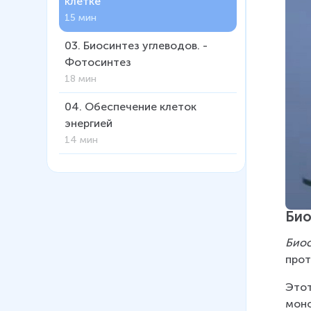
клетке
15 мин
03
.
Биосинтез углеводов. ­
Фотосинтез
18 мин
04
.
Обеспечение клеток
энергией
14 мин
05
.
Типы размножения
организмов
11 мин
Био
06
.
Деление клетки. Митоз
Био­
12 мин
про­т
07
.
Деление половых клеток.
Этот 
Мейоз
мо­но
8 мин