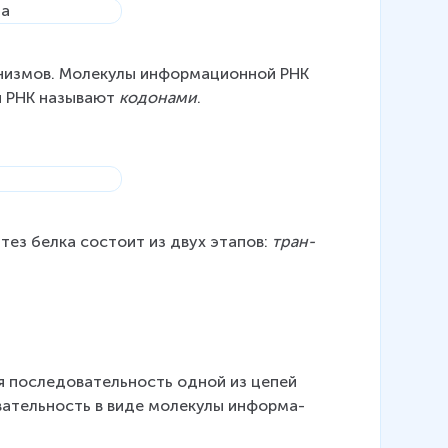
низ­мов. Мо­ле­ку­лы ин­фор­ма­ци­он­ной РНК 
й РНК на­зы­ва­ют 
ко­до­на­ми
.
­тез белка со­сто­ит из двух эта­пов: 
тран­
ая по­сле­до­ва­тель­ность одной из цепей 
ва­тель­ность в виде мо­ле­ку­лы ин­фор­ма­