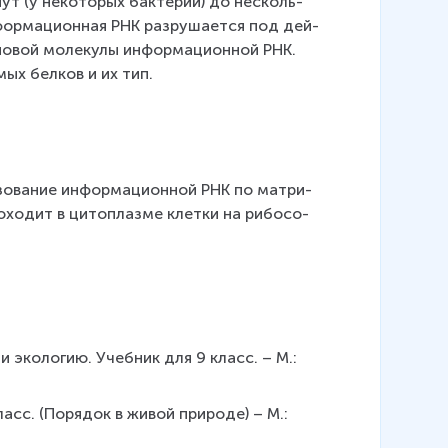
нут (у неко­то­рых бак­те­рий) до несколь­
фор­ма­ци­он­ная РНК раз­ру­ша­ет­ся под дей­
новой мо­ле­ку­лы ин­фор­ма­ци­он­ной РНК. 
е­мых бел­ков и их тип.
зо­ва­ние ин­фор­ма­ци­он­ной РНК по мат­ри­
­хо­дит в ци­то­плаз­ме клет­ки на ри­бо­со­
 экологию. Учебник для 9 класс. – М.: 
класс. (Порядок в живой природе) – М.: 