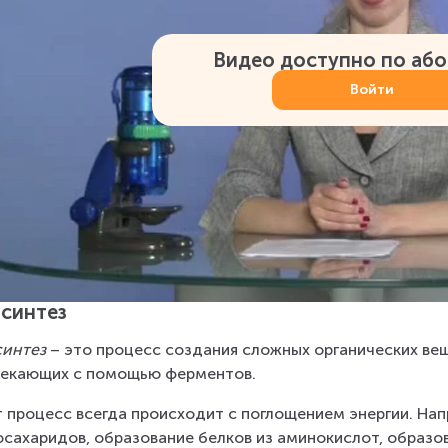
Видео доступно по аб
Войти
синтез
син­тез
 – это про­цесс со­зда­ния слож­ных ор­га­ни­че­ских ве­
е­ка­ю­щих с по­мо­щью фер­мен­тов.
процесс всегда происходит с по­гло­ще­ни­ем энер­гии. На­при­м
­са­ха­ри­дов, об­ра­зо­ва­ние бел­ков из ами­но­кис­лот, об­ра­зо