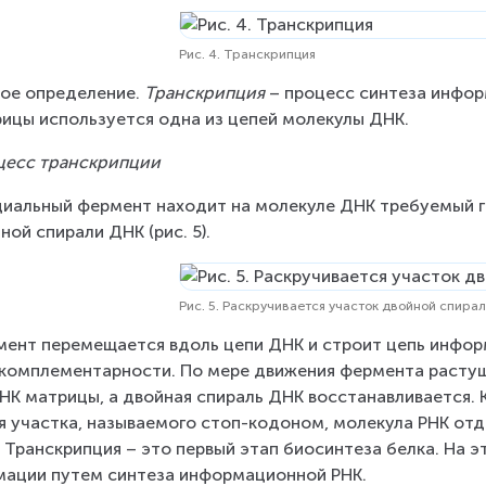
Рис. 4. Транскрипция
ое определение. 
Транскрипция
 – про­цесс син­те­за ин­фор­
и­цы ис­поль­зу­ет­ся одна из цепей мо­ле­ку­лы ДНК.
цесс тран­скрип­ции
ци­аль­ный фер­мент на­хо­дит на молекуле ДНК требуемый ген 
ной спи­ра­ли ДНК (рис. 5).
Рис. 5. Раскручивается участок двойной спира
мент пе­ре­ме­ща­ет­ся вдоль цепи ДНК и стро­ит цепь ин­фор­м
ком­пле­мен­тар­но­сти. По мере дви­же­ния фер­мен­та рас­
К мат­ри­цы, а двой­ная спираль ДНК вос­ста­нав­ли­ва­ет­ся. 
я участ­ка, на­зы­ва­е­мо­го стоп-ко­до­ном, мо­ле­ку­ла РНК от­де
 Тран­скрип­ция – это пер­вый этап био­син­те­за белка. На эт
ма­ции путем син­те­за ин­фор­ма­ци­он­ной РНК.