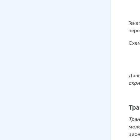
Ге­не
пе­ре
Схе­м
Дан­н
скри
Тра
Тра
молек
ци­он