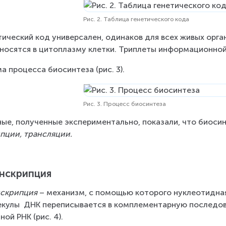
Рис. 2. Таблица генетического кода
­ти­че­ский код уни­вер­са­лен, оди­на­ков для всех живых ор­га­
­но­сят­ся в ци­то­плаз­му клет­ки. Три­пле­ты ин­фор­ма­ци­он­но
а­ про­цесса био­син­те­за (рис. 3).
Рис. 3. Процесс биосинтеза
ые, по­лу­чен­ные экспериментально, по­ка­за­ли, что био­син
п­ции, транс­ля­ции.
н­скрип­ци­я
нскрипция
 – ме­ха­низм, с по­мо­щью ко­то­ро­го нук­лео­тид­н
улы  ДНК пе­ре­пи­сы­ва­ет­ся в ком­пле­мен­тар­ную по­сле­до­
­ной РНК (рис. 4).