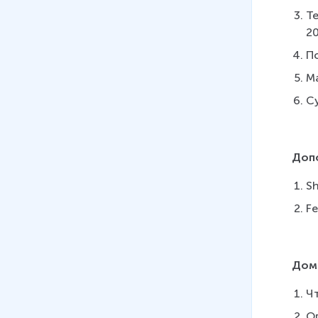
Те
20
По
Ма
Су
Доп
Sh
Fe
Дом
Ч
Оп