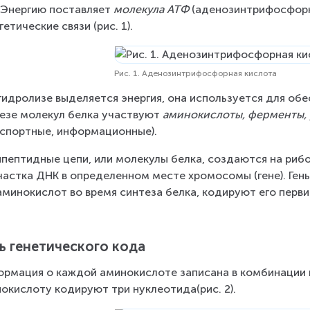
 Энер­гию поставляет 
мо­ле­ку­ла АТФ 
(аде­но­з­ин­три­фос­фо
ге­ти­че­ские связи (рис. 1).
Рис. 1. Аде­но­з­ин­три­фос­фор­ная кис­ло­та
ид­ро­ли­зе вы­де­ля­ет­ся энер­гия, она ис­поль­зу­ет­ся для обе
е­зе мо­ле­кул белка участ­ву­ют 
ами­но­кис­ло­ты, фер­мен­ты,
­порт­ные, ин­фор­ма­ци­он­ные).
­пеп­тид­ные цепи, или мо­ле­кулы белка, создаются на ри­бо­с
част­ка ДНК в опре­де­лен­ном месте хро­мо­со­мы (гене). Ген
ми­но­кис­лот во время син­те­за белка, ко­ди­ру­ют его пер­ви
 ге­не­ти­че­ско­го кода
р­ма­ция о каж­дой ами­но­кис­ло­те за­пи­са­на в ком­би­на­ции
о­кис­ло­ту ко­ди­ру­ют три нук­лео­ти­да(рис. 2).