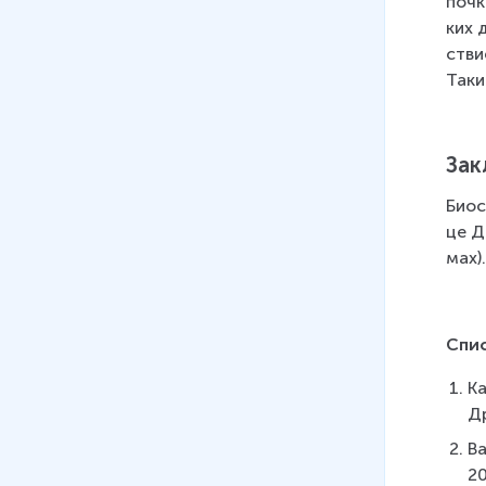
поч­
ких д
стви­
Таким
Зак
Биоси
це ДН
мах)
Спи
Ка
Др
Ва
20