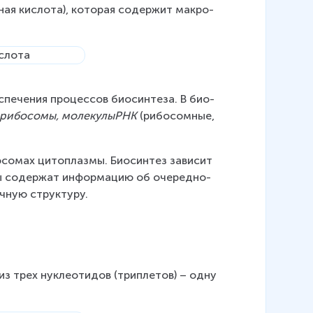
р­ная кис­ло­та), которая со­дер­жит мак­ро­
с­пе­че­ния про­цес­сов био­син­те­за. В био­
 ри­бо­со­мы, мо­ле­ку­лыРНК
 (ри­бо­сом­ные, 
о­мах ци­то­плаз­мы. Био­син­тез за­ви­сит 
ы со­дер­жат ин­фор­ма­цию об оче­ред­но­
ч­ную струк­ту­ру.
 из трех нук­лео­ти­дов (три­пле­тов) – одну 