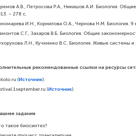
ремов А.В., Петросова Р.А., Никишов А.И. Биология. Общие
13. – 278 с.
номарева И.Н., Корнилова О.А., Чернова Н.М. Биология. 9 кл
монтов С.Г., Захаров В.Б. Биология. Общие закономерности.
хорукова Л.Н., Кучменко В.С. Биология. Живые системы и э
олнительные рекомендованные ссылки на ресурсы сет
kolo.ru (
Источник
).  
stival.1september.ru (
Источник
).
ашнее задание
то такое биосинтез?
ишите про­цесс тран­скрип­ции.