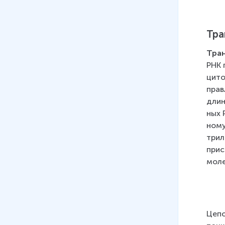
Тра
Тран
РНК п
ци­то
прав­
длин
ных Р
но­му
три­
при­с
мо­ле
Це­по