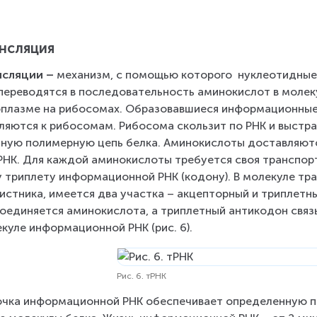
нс­ля­ция
с­ля­ции – 
механизм, с помощью которого  нук­лео­тид­ные по­
е­ре­во­дят­ся в по­сле­до­ва­тель­ность ами­но­кис­лот в мо­ле
­плаз­ме на ри­бо­со­мах. Об­ра­зо­вав­ши­е­ся ин­фор­ма­ци­он
ля­ют­ся к ри­бо­со­мам. Ри­бо­со­ма сколь­зит по РНК и вы­стра­
­ную по­ли­мер­ную цепь белка. Ами­но­кис­ло­ты до­став­ля­ют
НК. Для каж­дой ами­но­кис­ло­ты тре­бу­ет­ся своя транс­порт
 три­пле­ту ин­фор­ма­ци­он­ной РНК (ко­до­ну). В мо­ле­ку­ле 
лист­ни­ка, имеется два участка – акцепторный и триплет
о­еди­ня­ет­ся ами­но­кис­ло­та, а три­плет­ный ан­ти­ко­дон свя­
­ку­ле ин­фор­ма­ци­он­ной РНК (рис. 6).
Рис. 6. тРНК
ч­ка ин­фор­ма­ци­он­ной РНК обес­пе­чи­ва­ет опре­де­лен­ную п