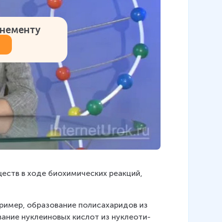
онементу
ществ в ходе био­хи­ми­че­ских ре­ак­ций, 
ер, об­ра­зо­ва­ние по­ли­са­ха­ри­дов из 
­ва­ние нук­ле­и­но­вых кис­лот из нук­лео­ти­