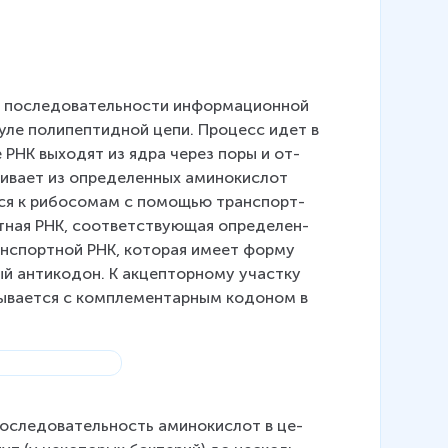
сле­до­ва­тель­но­сти ин­фор­ма­ци­он­ной 
­ку­ле по­ли­пеп­тид­ной цепи. Про­цесс идет в 
­ные РНК вы­хо­дят из ядра через поры и от­
и­ва­ет из опре­де­лен­ных ами­но­кис­лот 
­ся к ри­бо­со­мам с по­мо­щью транс­порт­
­ная РНК, со­от­вет­ству­ю­щая опре­де­лен­
транс­порт­ной РНК, ко­то­рая имеет форму 
ный антикодон. К акцепторному участку 
зы­ва­ет­ся с ком­пле­мен­тар­ным ко­до­ном в 
о­сле­до­ва­тель­ность ами­но­кис­лот в це­