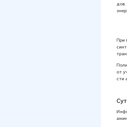
дов.
08
.
Индивидуальное развитие
энер­
организмов - онтогенез
8 мин
При г
син­т
транс
По­ли
от у
сти а
Суть
Ин­фо
ами­н