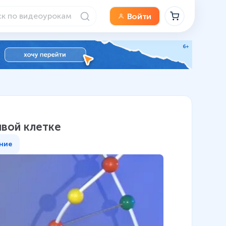
Войти
ивой клетке
ние