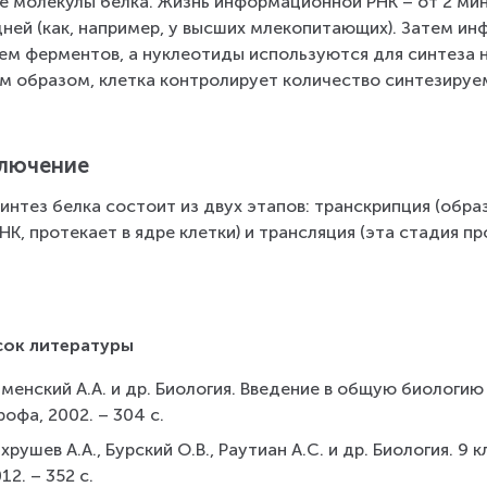
ке мо­ле­ку­лы белка. Жизнь ин­фор­ма­ци­он­ной РНК – от 2 ми
ней (как, на­при­мер, у выс­ших мле­ко­пи­та­ю­щих). Затем ин­
ем фер­мен­тов, а нук­лео­ти­ды ис­поль­зу­ют­ся для син­те­за 
 об­ра­зом, клет­ка кон­тро­ли­ру­ет ко­ли­че­ство син­те­зи­ру­
лючение
н­тез белка со­сто­ит из двух эта­пов: тран­скрип­ция (об­ра­
К, про­те­ка­ет в ядре клет­ки) и транс­ля­ция (эта ста­дия про
.
сок литературы
менский А.А. и др. Биология. Введение в общую биологию и
офа, 2002. – 304 с.
хрушев А.А., Бурский О.В., Раутиан А.С. и др. Биология. 9 
12. – 352 с.