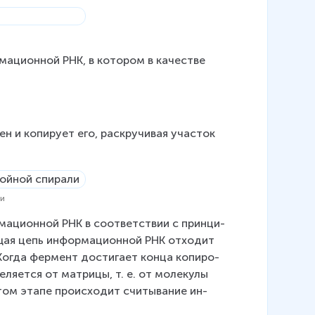
ма­ци­он­ной РНК, в ко­то­ром в ка­че­стве 
и копирует его, рас­кру­чи­ва­я уча­сток 
ли
а­ци­он­ной РНК в со­от­вет­ствии с прин­ци­
ту­щая цепь информационной РНК от­хо­дит 
Когда фер­мент до­сти­га­ет конца ко­пи­ро­
­ля­ет­ся от мат­ри­цы, т. е. от мо­ле­ку­лы 
ом этапе про­ис­хо­дит счи­ты­ва­ние ин­