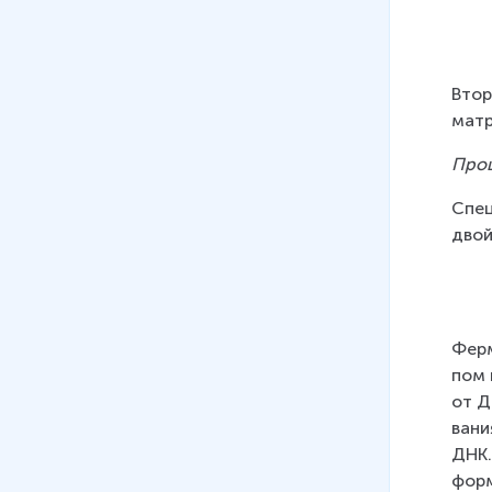
Втор
мат­р
Про­
Спе­
двой­
Фер­
пом 
от ДН
ва­ни
ДНК.
фор­