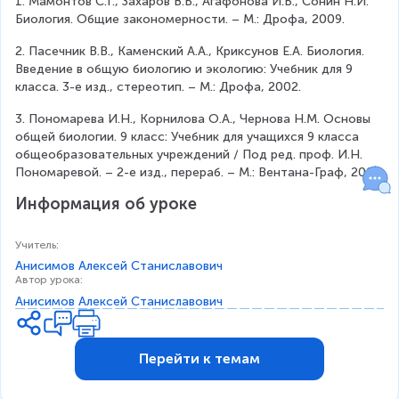
1. Мамонтов С.Г., Захаров В.Б., Агафонова И.Б., Сонин Н.И. 
Биология. Общие закономерности. – М.: Дрофа, 2009.
2. Пасечник В.В., Каменский А.А., Криксунов Е.А. Биология. 
Введение в общую биологию и экологию: Учебник для 9 
класса. 3-е изд., стереотип. – М.: Дрофа, 2002.
3. Пономарева И.Н., Корнилова О.А., Чернова Н.М. Основы 
общей биологии. 9 класс: Учебник для учащихся 9 класса 
общеобразовательных учреждений / Под ред. проф. И.Н. 
Пономаревой. – 2-е изд., перераб. – М.: Вентана-Граф, 2005.
Информация об уроке
Учитель
:
Анисимов Алексей Станиславович
Автор урока
:
Анисимов Алексей Станиславович
Перейти к темам