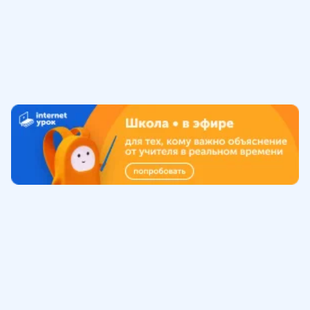
Обучение
ИнтернетУрок