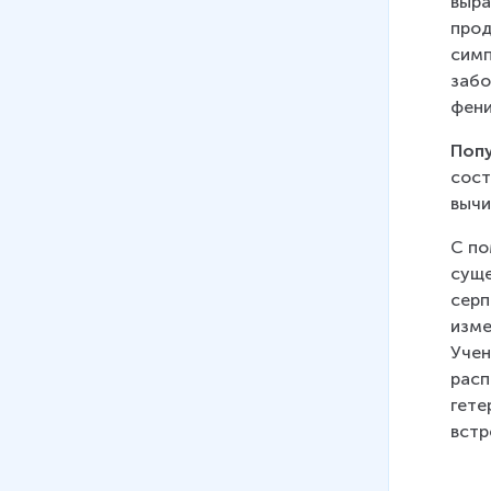
выра
прод
симп
забо
фени
Поп
сост
вычи
С по
суще
серп
изме
Учен
расп
гете
встр