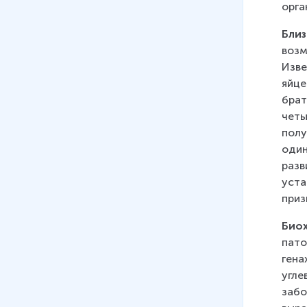
орга
Бли
возм
Изве
яйце
брат
четы
полу
один
разв
уста
приз
Био
пато
гена
угле
забо