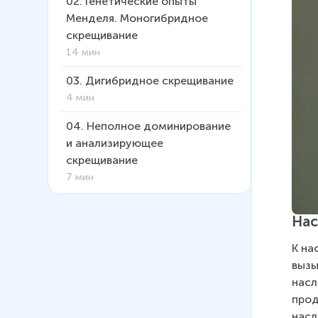
02
.
Генетические опыты
Менделя. Моногибридное
скрещивание
14 мин
03
.
Дигибридное скрещивание
4 мин
04
.
Неполное доминирование
и анализирующее
скрещивание
7 мин
05
.
Сцепленное наследование
Нас
генов и кроссинговер
6 мин
К на
вызы
06
.
Взаимодействие
насл
аллельных и неаллельных
прод
генов
насл