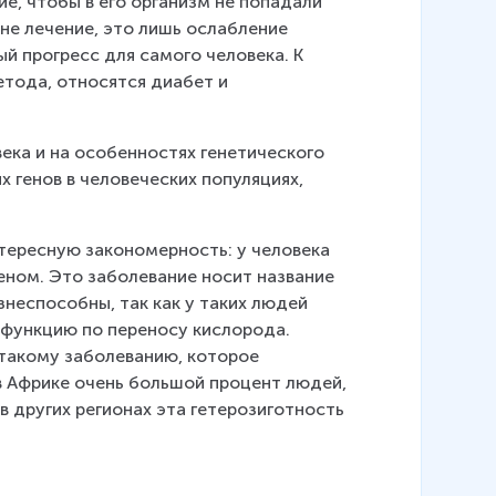
е, чтобы в его организм не попадали 
 не лечение, это лишь ослабление 
й прогресс для самого человека. К 
тода, относятся диабет и 
века и на особенностях генетического 
 генов в человеческих популяциях, 
ересную закономерность: у человека 
еном. Это заболевание носит название 
неспособны, так как у таких людей 
 функцию по переносу кислорода. 
 такому заболеванию, которое 
 в Африке очень большой процент людей, 
в других регионах эта гетерозиготность 