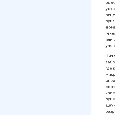
родо
12
.
Особенности cелекции
уста
растений
реце
10 мин
приз
13
.
Центры происхождения
доми
культурных растений
гене
6 мин
или 
учен
14
.
Особенности cелекции
животных
Цит
9 мин
забо
где 
15
.
Основные направления
микр
селекции микроорганизмов
опре
6 мин
соот
хром
16
.
Работы отечественных
прим
селекционеров
Даун
16 мин
разр