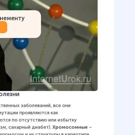
онементу
олезни
твенных заболеваний, все они 
мутации проявляются как 
тся по отсутствию или избытку 
м, сахарный диабет). 
Хромосомные
 – 
хромосом и их структуры в кариотипе 