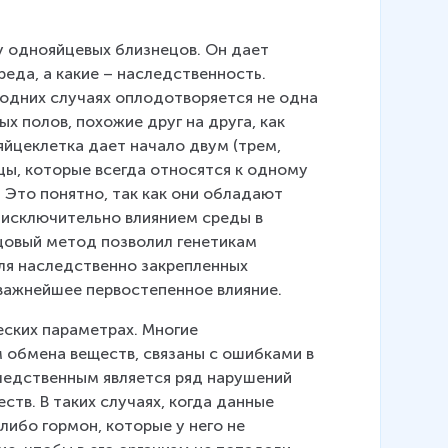
 у однояйцевых близнецов. Он дает 
еда, а какие – наследственность. 
 одних случаях оплодотворяется не одна 
х полов, похожие друг на друга, как 
яйцеклетка дает начало двум (трем, 
ы, которые всегда относятся к одному 
 Это понятно, так как они обладают 
исключительно влиянием среды в 
ецовый метод позволил генетикам 
оля наследственно закрепленных 
 важнейшее первостепенное влияние.
еских параметрах. Многие 
 обмена веществ, связаны с ошибками в 
следственным является ряд нарушений 
ств. В таких случаях, когда данные 
ибо гормон, которые у него не 