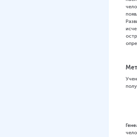
11 мин
чело
07
.
Наследование признаков,
появ
сцепленных с полом
Разв
8 мин
исче
остр
08
.
Наследственные болезни
опре
15 мин
09
.
Наследственная
Мет
(генотипическая)
изменчивость
Учен
11 мин
полу
10
.
Другие типы изменчивости
9 мин
11
.
Генетические основы
селекции организмов
Гене
10 мин
чело