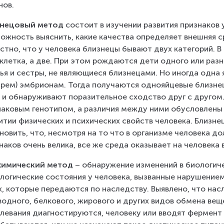
нов.
знецовый метод
 состоит в изучении развития признаков
ожность выяснить, какие качества определяет внешняя ср
стно, что у человека близнецы бывают двух категорий. В
клетка, а две. При этом рождаются дети одного или разны
ья и сестры, не являющиеся близнецами. Но иногда одна 
рем) эмбрионам. Тогда получаются однояйцевые близнец
 и обнаруживают поразительное сходство друг с другом.
аковым генотипом, а различия между ними обусловлены 
итии физических и психических свойств человека. Близн
новить, что, несмотря на то что в организме человека д
наков очень велика, все же среда оказывает на человека
химический метод
 – обнаружение изменений в биологич
логические состояния у человека, вызванные нарушением
х, которые передаются по наследству. Выявлено, что на
водного, белкового, жирового и других видов обмена веще
левания диагностируются, человеку или вводят фермент л