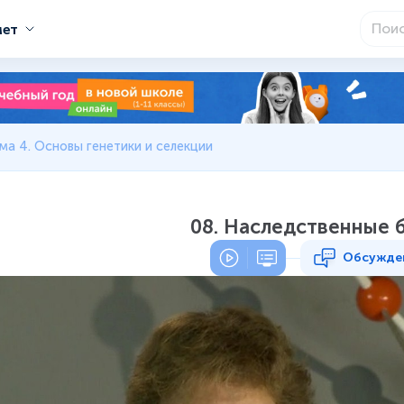
мет
ма 4. Основы генетики и селекции
08. Наследственные 
Обсужде