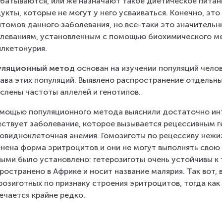
батываются, или же назначают такое диетическое питани
укты, которые не могут у него усваиваться. Конечно, это
томов данного заболевания, но все-таки это значительны
леваниям, установленным с помощью биохимического ме
лкетонурия.
уляционный метод
 основан на изучении популяций чело
ава этих популяций. Выявлено распространение отдельных
слены частоты аллелей и генотипов.
мощью популяционного метода выяснили достаточно инт
ствует заболевание, которое вызывается рецессивным г
овидноклеточная анемия. Гомозиготы по рецессиву нежиз
нена форма эритроцитов и они не могут выполнять свою
ыми было установлено: гетерозиготы очень устойчивы к
ространено в Африке и носит название малярия. Так вот,
розиготных по признаку строения эритроцитов, тогда как 
ечается крайне редко.