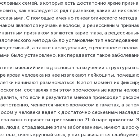
словных семей, в которых есть достаточно яркие призна
новить, как наследуется ряд признаков, какие из них явл
ссивными. С помощью именно генеалогического метода 
наком являются курчавые волосы, а рецессивным признак
нантным признаком являются карие глаза, а рецессивным
алогического метода было установлен тип наследования
рецессивный, а также наследование, сцепленное с полом
ыми было установлено, как передается такое заболевани
огенетический метод 
основан на изучении структуры и с
ре крови человека из нее извлекают лейкоциты, помещаю
клетки начинают размножаться. В этот момент их фикси
оскопом, составляя при этом хромосомные карты челове
делить, что если в результате мейоза происходит расхо
ветственно, меняется число хромосом в гаметах, а затем
осом у человека ведет к достаточно серьезным наследс
ера можно привести трисомию по 21-й паре хромосом. Э
а, люди, страдающие этим заболеванием, имеют широкую
ез глаз, очень крупный язык, у них развивается слабоумие