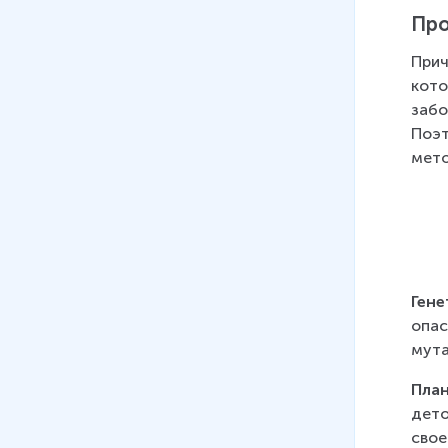
Про
Прич
кото
забо
Поэт
мето
Гене
опас
мута
Пла
дето
свое