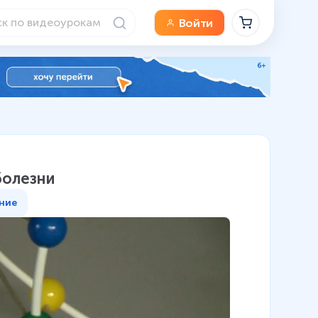
Войти
болезни
ние