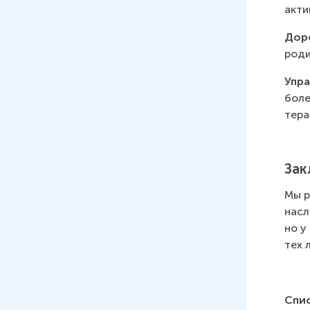
акти
Дор
роди
Упра
боле
тера
Зак
Мы р
насл
но у
тех 
Спи