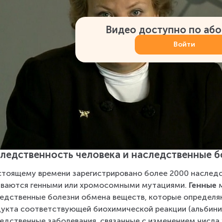
Видео доступно по аб
Войти
ледственность человека и наследственные б
стоящему времени зарегистрировано более 2000 наследс
ваются генными или хромосомными мутациями. 
Генные
 
едственные болезни обмена веществ, которые определяю
укта соответствующей биохимической реакции (альбиниз
едственные заболевания, связанные с изменением числа 