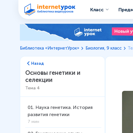
Класс
Пред
Библиотека «ИнтернетУрок»
Биология, 9 класс
Те
Назад
Основы генетики и
селекции
Тема
4
01
.
Наука генетика. История
развития генетики
7 мин