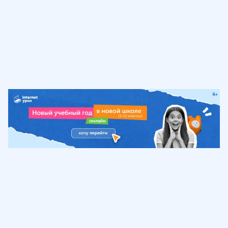
Обучение
ИнтернетУрок