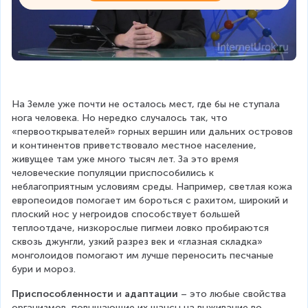
На Земле уже почти не осталось мест, где бы не ступала 
нога человека. Но нередко случалось так, что 
«первооткрывателей» горных вершин или дальних островов 
и континентов приветствовало местное население, 
живущее там уже много тысяч лет. За это время 
человеческие популяции приспособились к 
неблагоприятным условиям среды. Например, светлая кожа 
европеоидов помогает им бороться с рахитом, широкий и 
плоский нос у негроидов способствует большей 
теплоотдаче, низкорослые пигмеи ловко пробираются 
сквозь джунгли, узкий разрез век и «глазная складка» 
монголоидов помогают им лучше переносить песчаные 
бури и мороз.
Приспособленности
 и 
адаптации
 – это любые свойства 
организмов, повышающие их шансы на выживание во 