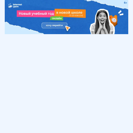
Обучение
ИнтернетУрок
Помощь
© ИнтернетУрок, 2009-
2026
8 (800) 775-41-21
info@interneturok.ru
101 000, г. Москва а/я 711 ООО «ИНТЕРДА»