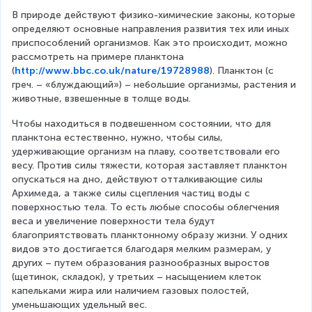
В природе действуют физико-химические законы, которые 
определяют основные направления развития тех или иных 
приспособлений организмов. Как это происходит, можно 
рассмотреть на примере планктона 
(
http://www.bbc.co.uk/nature/19728988
). Планктон (с 
греч. – «блуждающий») – небольшие организмы, растения и 
животные, взвешенные в толще воды.
Чтобы находиться в подвешенном состоянии, что для 
планктона естественно, нужно, чтобы силы, 
удерживающие организм на плаву, соответствовали его 
весу. Против силы тяжести, которая заставляет планктон 
опускаться на дно, действуют отталкивающие силы 
Архимеда, а также силы сцепления частиц воды с 
поверхностью тела. То есть любые способы облегчения 
веса и увеличение поверхности тела будут 
благоприятствовать планктонному образу жизни. У одних 
видов это достигается благодаря мелким размерам, у 
других – путем образования разнообразных выростов 
(щетинок, складок), у третьих – насыщением клеток 
капельками жира или наличием газовых полостей, 
уменьшающих удельный вес.