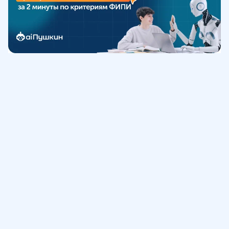
Обучение
ИнтернетУрок
Помощь
© ИнтернетУрок, 2009-
2026
8 (800) 775-41-21
info@interneturok.ru
101 000, г. Москва а/я 711 ООО «ИНТЕРДА»