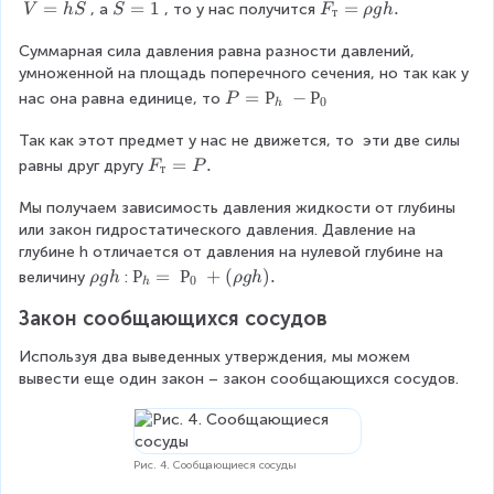
_
V
=
S
=
1
F
=
.
, а
, то у нас получится
V
h
S
S
F
ρ
g
h
т
т
=
=
_
=
Суммарная сила давления равна разности давлений, 
h
1
т
ρ
умноженной на площадь поперечного сечения, но так как у 
S
=
g
ρ
P
=
Р
−
Р
нас она равна единице, то
P
0
h
V
g
=
h
Так как этот предмет у нас не движется, то  эти две силы 
Р
.
_
F
=
.
равны друг другу
F
P
т
h
_
-
Мы получаем зависимость давления жидкости от глубины 
т
Р
или закон гидростатического давления. Давление на 
=
_
глубине h отличается от давления на нулевой глубине на 
P
0
.
ρ
Р
Р
=
Р
+
(
)
.
величину
:
ρ
g
h
ρ
g
h
0
h
g
_
Закон сообщающихся сосудов
h
h
=
Используя два выведенных утверждения, мы можем 
вывести еще один закон – закон сообщающихся сосудов.
Р
_
0
Рис. 4. Сообщающиеся сосуды
+