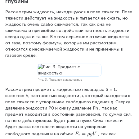
глубины
Р
_
Рассмотрим жидкость, находящуюся в поле тяжести. Поле 
2
тяжести действует на жидкость и пытается ее сжать, но 
.
жидкость очень слабо сжимается, так как она не 
сжимаема и при любом воздействии плотность жидкости 
всегда одна и та же. В этом серьезное отличие жидкости 
от газа, поэтому формулы, которые мы рассмотрим, 
относятся к несжимаемой жидкости и не применимы в 
газовой среде.
Рис. 3. Предмет с жидкостью
Рассмотрим предмет с жидкостью площадью S = 1, 
высотою h, плотностью жидкости ρ, который находится в 
поле тяжести с ускорением свободного падения g. Сверху 
давление жидкости Р0 и снизу давление Рh , так как 
предмет находится в состоянии равновесия, то сумма сил, 
на него действующих, будет равна нулю. Сила тяжести 
будет равна плотности жидкости на ускорение 
F
=
свободного падения и на объем
, так как
F
ρ
g
V
т