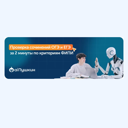
Обучение
ИнтернетУрок