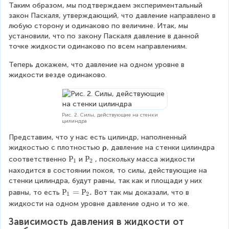
Таким образом, мы подтверждаем экспериментальный 
1
закон Паскаля, утверждающий, что давление направлено в 
=
любую сторону и одинаково по величине. Итак, мы 
Р
установили, что по закону Паскаля давление в данной 
_
точке жидкости одинаково по всем направлениям.
2
=
Теперь докажем, что давление на одном уровне в 
Р
жидкости везде одинаково.
_
3
.
Рис. 2. Силы, действующие на стенки
цилиндра
Представим, что у нас есть цилиндр, наполненный 
жидкостью с плотностью 
ρ
, давление на стенки цилиндра 
Р
Р
Р
Р
соответственно
и
, поскольку масса жидкости 
1
2
_
_
находится в состоянии покоя, то силы, действующие на 
1
2
стенки цилиндра, будут равны, так как и площади у них 
Р
Р
=
Р
.
равны, то есть
Вот так мы доказали, что в 
1
2
_
жидкости на одном уровне давление одно и то же.
1
Зависимость давления в жидкости от 
=