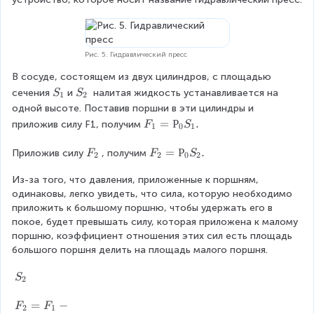
Рис. 5. Гидравлический пресс
В сосуде, состоящем из двух цилиндров, с площадью 
S
S
сечения
и
налитая жидкость устанавливается на 
S
S
1
2
_
_
одной высоте. Поставив поршни в эти цилиндры и 
1
2
F
=
Р
.
приложив силу F1, получим
F
S
1
0
1
_
1
F
F
=
Р
.
Приложив силу
, получим
F
F
S
2
2
0
2
=
_
_
Р
Из-за того, что давления, приложенные к поршням, 
2
2
_
одинаковы, легко увидеть, что сила, которую необходимо 
=
0
приложить к большому поршню, чтобы удержать его в 
Р
S
покое, будет превышать силу, которая приложена к малому 
_
_
поршню, коэффициент отношения этих сил есть площадь 
0
1
большого поршня делить на площадь малого поршня.
S
.
_
S
S
2
2
_
.
2
F
=
−
F
F
2
1