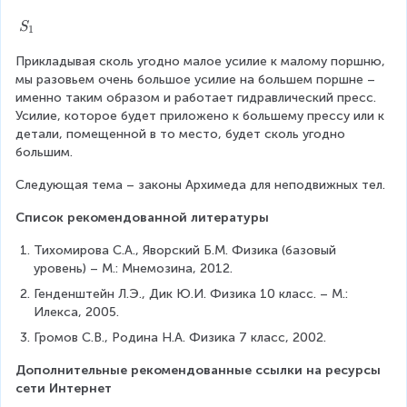
_
2
S
S
1
=
_
F
Прикладывая сколь угодно малое усилие к малому поршню, 
1
_
мы разовьем очень большое усилие на большем поршне – 
1
именно таким образом и работает гидравлический пресс. 
-
Усилие, которое будет приложено к большему прессу или к 
детали, помещенной в то место, будет сколь угодно 
большим.
Следующая тема – законы Архимеда для неподвижных тел.
Список рекомендованной литературы
Тихомирова С.А., Яворский Б.М. Физика (базовый 
уровень) – М.: Мнемозина, 2012.
Генденштейн Л.Э., Дик Ю.И. Физика 10 класс. – М.: 
Илекса, 2005.
Громов С.В., Родина Н.А. Физика 7 класс, 2002.
Дополнительные рекомендованные ссылки на ресурсы 
сети Интернет