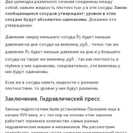
(
Два цилиндра различного сечения соединены между 
ρ
собой, нальем жидкость плотностью ρ в эти сосуды. 
Закон 
g
сообщающихся сосудов утверждает: уровни в этих 
h
сосудах будут абсолютно одинаковы.
 Докажем это 
).
утверждение.
Р
Р
Давление сверху меньшего сосуда
будет меньше 
0
_
ρ
давления на дне сосуда на величину
, точно так же 
ρ
g
h
0
g
Р
Р
давление
будет меньше давления на дне и у большего 
0
h
_
ρ
сосуда на такую же величину
, так как плотность и 
ρ
g
h
0
g
глубина у них одинаковы, следовательно, эти величины у 
h
них будут одинаковы.
Если же в сосуды налить жидкости с разными 
плотностями, то уровни у них будут различны.
Заключение. Гидравлический пресс
Законы гидростатики были установлены Паскалем еще в 
начале XVII века, и с тех пор на основе этих законов 
работает огромное количество самых разных 
гидравлических машин и механизмов. Мы рассмотрим 
устройство, которое носит название гидравлический пресс.