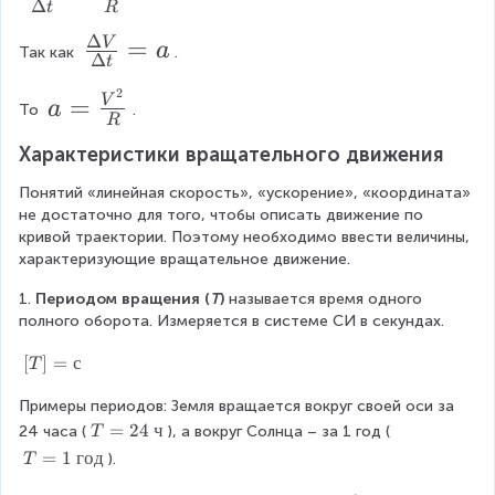
e
Δ
t
R
}
r
=
\f
c
t
V
Δ
\f
=
V
{
a
a
a
r
Так как 
.
{
Δ
\
t
=
r
A
c
a
D
\
\
2
a
=
V
a
el
a
B
{
То 
.
a
c
D
R
t
=
n
c
}
\
{
el
a
Характеристики вращательного движения
gl
\f
{
=
D
t
V
t
e
r
Понятий «линейная скорость», «ускорение», «координата» 
\
\f
\
el
_
a
не достаточно для того, чтобы описать движение по 
a
g
D
r
t
A
кривой траектории. Поэтому необходимо ввести величины, 
V
a
c
характеризующие вращательное движение.
el
a
a
m
}
}
{
m
t
c
V
{
1. 
Периодом вращения (
T
)
 называется время одного 
{
a
V
полного оборота. Измеряется в системе СИ в секундах.
a
{
}
R
V
^
V
V
{
}
[
[
]
=
с
\
T
2
}
T
}
\
D
Примеры периодов: Земля вращается вокруг своей оси за 
]
}
{
{
D
el
=
T
=
24
ч
24 часа (
), а вокруг Солнца – за 1 год (
T
{
\
R
el
с
=
t
T
=
1
год
).
T
R
2
D
}
=
t
a