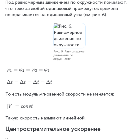
Под равномерным движением по окружности понимают, 
что тело за любой одинаковый промежуток времени 
поворачивается на одинаковый угол (см. рис. 6).
Рис. 6. Равномерное
движение по
окружности
\
=
=
=
φ
φ
φ
φ
1
2
3
4
v
a
\
Δ
=
Δ
=
Δ
=
Δ
t
t
t
t
r
D
p
То есть модуль мгновенной скорости не меняется:
el
h
t
|
∣
∣
=
i
a
V
co
n
s
t
V
_
t
Такую скорость называют 
|
линейной
.
1
=
=
=
\
Центростремительное ускорение
c
\
D
o
v
el