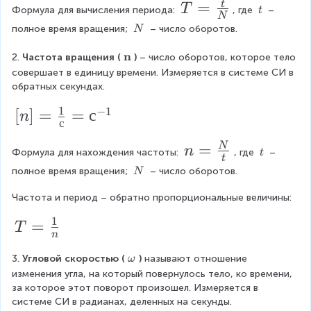
4
}
1
T
=
t
T
el
\
a
Формула для вычисления периода: 
, где 
 – 
t
\
t
N
\
\
=
t
\
{
полное время вращения; 
 – число оборотов.
t
N
{
}
t
\
ч
\f
г
a
}
=
n
N
}
\
2. 
Частота вращения (
)
 – число оборотов, которое тело 
о
r
t
=
b
\f
совершает в единицу времени. Измеряется в системе СИ в 
д
a
o
}
обратных секундах.
}
\f
r
l
c
=
r
1
−
1
a
[
[
]
=
=
с
d
n
{
с
a
{
a
c
n
n
t
c
n
=
N
n
{
]
\
Формула для нахождения частоты: 
, где 
 – 
t
}
t
}
\
{
=
\
V
=
полное время вращения; 
 – число оборотов.
N
t
{
\
V
\f
}
\f
Частота и период – обратно пропорциональные величины:
N
N
^
r
{
r
}
1
T
=
2
a
T
R
a
n
=
}
c
}
c
\
3. 
Угловой скоростью (
)
 называют отношение 
ω
\f
{
{
{
b
изменения угла, на который повернулось тело, ко времени, 
r
R
N
ol
1
за которое этот поворот произошел. Измеряется в 
d
a
}
}
системе СИ в радианах, деленных на секунды.
}