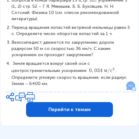
Вопросы в конце параграфа 19 (стр. 51); упражнение 5 
}
(1, 2) стр. 52 – Г. Я. Мякишев, Б. Б. Буховцев, Н. Н. 
{
Сотский. Физика 10 (см. список рекомендованной 
R
литературы).
}
=
Период вращения лопастей ветряной мельницы равен 5 
\
с. Определите число оборотов лопастей за 1 ч.
o
Велосипедист движется по закруглению дороги 
m
радиусом 50 м со скоростью 36 км/ч. С каким 
e
ускорением он проходит закругление?
g
a
 Земля вращается вокруг своей оси с 
2
^
0
0
,
034
м
/
с
центростремительным ускорением 
. 
2
,
Определите угловую скорость вращения, если радиус 
R
0
Земли – 6400 км.
3
4
\
{
Перейти к темам
м
/
с
^
2