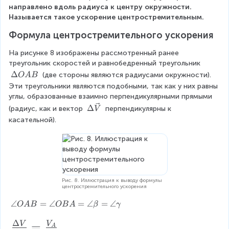
=
el
i
b
t
направлено вдоль радиуса к центру окружности. 
|
g
e
a
Называется такое ускорение центростремительным.
t
\
h
t
\
a
v
Формула центростремительного ускорения
t
a
v
e
a
=
e
t
На рисунке 8 изображены рассмотренный ранее 
c
r
\
c
}
треугольник скоростей и равнобедренный треугольник 
{
r
a
{
V
\
Δ
=
 (две стороны являются радиусами окружности). 
o
n
O
A
B
V
_
D
w
gl
}
Эти треугольники являются подобными, так как у них равны 
\
A
el
\
e
углы, образованные взаимно перпендикулярными прямыми 
v
}
t
a
\
\
Δ
(радиус, как и вектор 
 перпендикулярны к 
V
|
a
n
g
D
e
касательной).
O
g
a
el
c
A
le
m
t
B
{
a
m
a
\
a
\
a
ri
\
v
}
g
a
e
Рис. 8. Иллюстрация к выводу формулы
h
p
центростремительного ускорения
c
t
p
{
\
∠
=
∠
=
∠
=
∠
O
A
B
OB
A
β
γ
a
r
V
a
r
o
}
Δ
n
\f
=
V
V
A