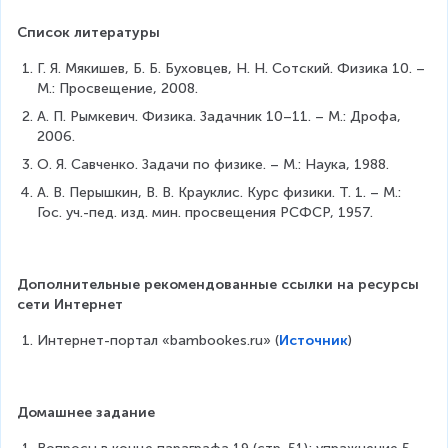
}
a
=
c
pi
\
Список литературы
\f
{
{
}
c
r
T
Г. Я. Мякишев, Б. Б. Буховцев, Н. Н. Сотский. Физика 10. – 
V
{
d
a
М.: Просвещение, 2008.
o
}
c
^
T
t
{
А. П. Рымкевич. Физика. Задачник 10–11. – М.: Дрофа, 
=
2
}
R
(
2006.
2
\
}
=
О. Я. Савченко. Задачи по физике. – М.: Наука, 1988.
o
\
{
2
m
А. В. Перышкин, В. В. Крауклис. Курс физики. Т. 1. – М.: 
p
R
\
e
Гос. уч.-пед. изд. мин. просвещения РСФСР, 1957.
i
g
}
pi
a
R
n
\
Дополнительные рекомендованные ссылки на ресурсы 
n
c
сети Интернет
d
o
Интернет-портал «bambookes.ru» (
Источник
)
t
R
)
Домашнее задание
^
2