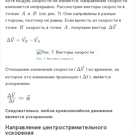
Хотя модуль скорости не меняется, направление скорости 
n
a
t
изменяется непрерывно. Рассмотрим векторы скорости в 
s
r
a
\
\
точках 
 и 
 (см. рис. 7). Они направлены в разные 
A
B
t
p
t
\
\
стороны, поэтому не равны. Если вычесть из скорости в 
h
=
A
B
\
\
\
Δ
точке 
 скорость в точке 
, получаем вектор 
.
B
A
V
i
\
D
\
\
_
D
el
B
A
\
Δ
=
−
2
V
V
V
el
B
A
t
D
=
t
a
el
\
a
\
t
v
t
Рис. 7. Векторы скорости
v
a
a
=
\
e
Δ
Отношение изменения скорости (
) ко времени, за 
\
V
r
\
D
c
v
\
Δ
p
D
которое это изменение произошло (
), является 
t
el
{
e
D
h
el
ускорением.
t
V
c
el
i
t
a
}
{
\f
t
_
a
Δ
=
V
a
\
V
a
Δ
3
t
t
r
v
}
t
=
e
Следовательно, любое криволинейное движение 
a
=
\
c
является ускоренным
.
\
v
c
{
v
a
Направление центростремительного 
{
V
e
r
ускорения