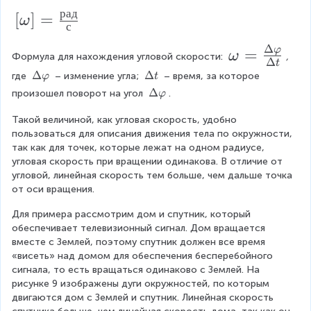
{
c
{
рад
{
[\
[
]
=
\
ω
с
{
t
o
с
o
m
1
Δ
}
\
φ
=
}
ω
m
Формула для нахождения угловой скорости: 
, 
e
Δ
t
}
o
g
=
e
\
Δ
\
Δ
где 
 – изменение угла; 
 – время, за которое 
φ
t
a
{
D
D
m
\
Δ
с
произошел поворот на угол 
.
g
φ
}
el
el
D
n
e
^
a]
t
t
Такой величиной, как угловая скорость, удобно 
el
}
g
a
a
{
=
пользоваться для описания движения тела по окружности, 
t
\
t
a
так как для точек, которые лежат на одном радиусе, 
a
-
\f
v
угловая скорость при вращении одинакова. В отличие от 
\
=
1
r
a
угловой, линейная скорость тем больше, чем дальше точка 
v
r
\f
от оси вращения.
a
}
a
p
r
r
c
h
Для примера рассмотрим дом и спутник, который 
p
a
i
обеспечивает телевизионный сигнал. Дом вращается 
{
h
вместе с Землей, поэтому спутник должен все время 
c
i
р
«висеть» над домом для обеспечения бесперебойного 
{
а
сигнала, то есть вращаться одинаково с Землей. На 
\
рисунке 9 изображены дуги окружностей, по которым 
д
двигаются дом с Землей и спутник. Линейная скорость 
D