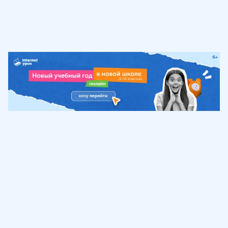
Обучение
ИнтернетУрок
Помощь