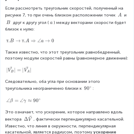
}
c
\
p
{
h
Если рассмотреть треугольник скоростей, полученный на 
D
V
i
\
рисунке 7, то при очень близком расположении точек 
 и 
A
el
_
_
\
\
\
 друг к другу угол (
) между векторами скорости будет 
B
a
B
4
A
t
\
\
близок к нулю:
}
B
a
a
-
т.
т
.
→
т
.
⇒
∠
→
0
B
A
a
\
\
B
v
v
Также известно, что этот треугольник равнобедренный, 
\
e
поэтому модули скоростей равны (равномерное движение):
ri
e
c
g
{
c
|
∣
∣
=
∣
∣
h
V
V
B
A
V
\
t
{
_
v
Следовательно, оба угла при основании этого 
a
A
V
e
∘
9
9
0
r
треугольника неограниченно близки к 
:
}
c
}
0
r
{
∘
^
o
\
∠
=
∠
≈
9
0
β
γ
}
V
\
w
a
{
_
c
т.
Это означает, что ускорение, которое направлено вдоль 
n
B
i
A
gl
\
Δ
\
вектора 
, фактически перпендикулярно касательной. 
V
}
r
\
e
D
Известно, что линия в окружности, перпендикулярная 
D
|
c
R
\
el
касательной, является радиусом, поэтому 
ускорение 