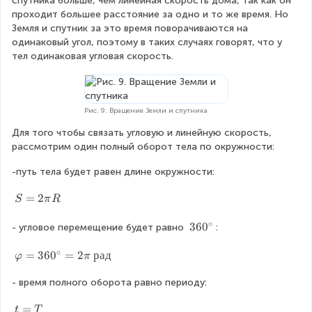
}
спутника больше, чем линейная скорость дома, так как он 
el
проходит большее расстояние за одно и то же время. Но 
{
Земля и спутник за это время поворачиваются на 
t
с
одинаковый угол, поэтому в таких случаях говорят, что у 
a
}
тел одинаковая угловая скорость.
\
v
a
Рис. 9. Вращение Земли и спутника
r
Для того чтобы связать угловую и линейную скорость, 
рассмотрим один полный оборот тела по окружности:
p
hi
-путь тела будет равен длине окружности:
}
S
=
2
S
π
R
{
=
∘
2
\
3
36
0
- угловое перемещение будет равно 
:
\
6
D
∘
p
0
\
=
36
0
=
2
рад
φ
π
el
i
^
v
R
\
- время полного оборота равно периоду:
a
t
c
r
a
t
=
i
p
t
T