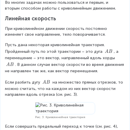
Во многих задачах можно пользоваться и первым, и 
вторым способом работы с криволинейным движением.
Линейная скорость
При криволинейном движении скорость постоянно 
изменяет свое направление, тело поворачивается.
Пусть дана некоторая криволинейная траектория. 
\
Пройденный путь по этой траектории – это дуга 
, а 
A
B
\
перемещение – это вектор, направленный вдоль хорды 
A
\
. В данном случае вектор скорости во время движения 
A
B
B
\
не направлен так же, как вектор перемещения.
A
B
\
Если разбить дугу 
 на множество прямых отрезков, то 
A
B
\
можно считать, что на каждом из них вектор скорости 
A
направлен вдоль отрезка (см. рис. 3).
B
Рис. 3. Криволинейная траектория
Если совершать предельный переход к точке (см. рис. 4), 