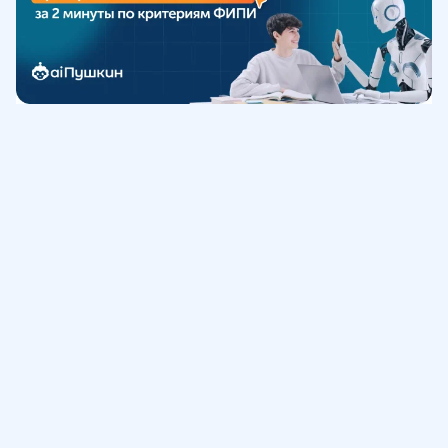
Обучение
ИнтернетУрок
Помощь
© ИнтернетУрок, 2009-
2026
8 (800) 775-41-21
info@interneturok.ru
101 000, г. Москва а/я 711 ООО «ИНТЕРДА»