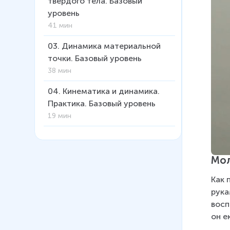
твёрдого тела. Базовый
уровень
41 мин
03
.
Динамика материальной
точки. Базовый уровень
38 мин
04
.
Кинематика и динамика.
Практика. Базовый уровень
19 мин
05
.
Законы сохранения.
Базовый уровень
Мол
49 мин
Как 
06
.
Механика. Практика.
рука
Базовый уровень
восп
31 мин
он е
07
.
Основы молекулярно-