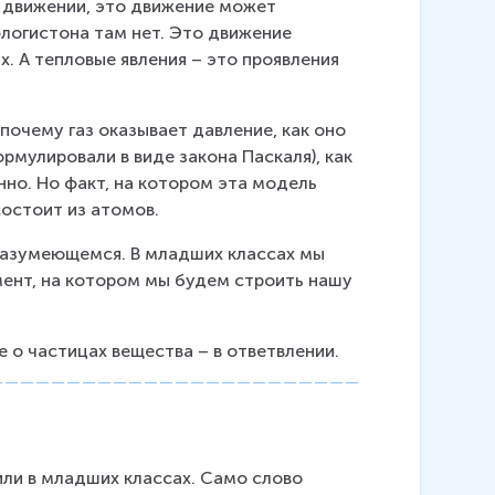
в движении, это движение может 
флогистона там нет. Это движение 
. А тепловые явления – это проявления 
очему газ оказывает давление, как оно 
рмулировали в виде закона Паскаля), как 
но. Но факт, на котором эта модель 
состоит из атомов.
 разумеющемся. В младших классах мы 
ент, на котором мы будем строить нашу 
 о частицах вещества – в ответвлении.
или в младших классах. Само слово 