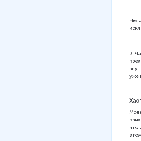
Непо
искл
2. Ч
прек
внут
уже 
Хао
Моле
прив
что 
этом