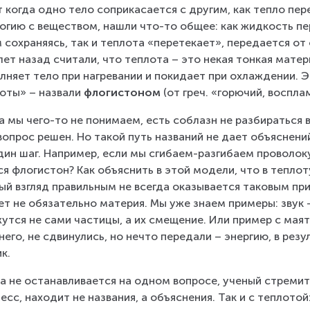
т когда одно тело соприкасается с другим, как тепло п
огию с веществом, нашли что-то общее: как жидкость пер
 сохраняясь, так и теплота «перетекает», передается от
лет назад считали, что теплота – это некая тонкая матер
лняет тело при нагревании и покидает при охлаждении. 
оты» – назвали 
флогистоном
 (от греч. «горючий, воспл
а мы чего-то не понимаем, есть соблазн не разбираться в 
вопрос решен. Но такой путь названий не дает объяснени
дин шаг. Например, если мы сгибаем-разгибаем проволоку,
ся флогистон? Как объяснить в этой модели, что в тепло
ый взгляд правильным не всегда оказывается таковым пр
т не обязательно материя. Мы уже знаем примеры: звук –
утся не сами частицы, а их смещение. Или пример с маят
него, не сдвинулись, но нечто передали – энергию, в резу
к.
а не останавливается на одном вопросе, ученый стремит
есс, находит не названия, а объяснения. Так и с теплотой