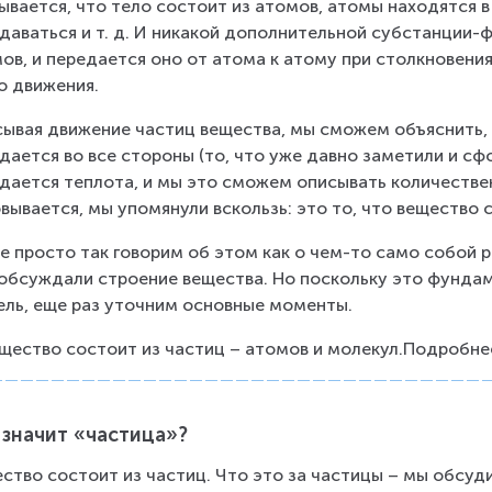
ывается, что тело состоит из атомов, атомы находятся 
даваться и т. д. И никакой дополнительной субстанции-
ов, и передается оно от атома к атому при столкновениях
о движения.
ывая движение частиц вещества, мы сможем объяснить, п
дается во все стороны (то, что уже давно заметили и сфо
дается теплота, и мы это сможем описывать количествен
вывается, мы упомянули вскользь: это то, что вещество 
е просто так говорим об этом как о чем-то само собой
обсуждали строение вещества. Но поскольку это фундам
ль, еще раз уточним основные моменты.
ещество состоит из частиц – атомов и молекул.Подробнее
 значит «частица»?
ство состоит из частиц. Что это за частицы – мы обсуд