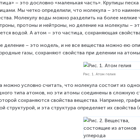
тица» – это дословно «маленькая часть». Крупицы песка
ицами. Мы четко определили, что молекула – это наимен
ства. Молекулу воды можно разделить на более мелкие ч
троны, протоны и нейтроны, но деление на молекулы – эт
ется водой. А атом – это частица, сохраняющая свойств
е деление – это модель, и не все вещества можно ею оп
ородные газы, сохраняют свойства при делении на атомы (
Рис. 1. Атом гелия
а можно условно считать, что молекула состоит из одно
дного типа атомов, но эти атомы соединены в сложную стр
оторой сохраняются свойства вещества. Например, графит
ой структурой, и эта структура определяет их свойства (см