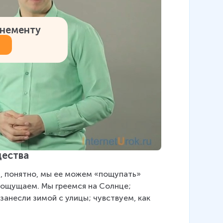
онементу
щества
ы, понятно, мы ее можем «пощупать» 
у ощущаем. Мы греемся на Солнце; 
анесли зимой с улицы; чувствуем, как 