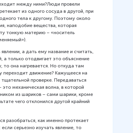
ереходит между ними?Люди провели 
етекает из одного сосуда в другой, при 
 одного тела к другому. Поэтому около 
ия, наподобие вещества, которая 
Эту тонкую материю – «носитель 
аменяемый»).
явлении, а дать ему название и считать, 
й, а только отодвигает это объяснение 
 то она нагревается. Но откуда там 
ту переходит движение? Кажущееся на 
и тщательной проверке. Передаваться 
 это механическая волна, в которой 
ником из шариков – сами шарики, кроме 
льтате чего отклонился другой крайний 
ся разобраться, как именно протекает 
: если серьезно изучать явление, то 