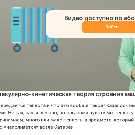
Видео доступно по аб
Войти
екулярно-кинетическая теория строения ве
передается теплота и что это вообще такое? Казалось б
ми. Не так, как вещество, но органами чувств мы теплот
ринимаем, много или мало теплоты в предмете, который з
ю «наполняется» возле батареи.