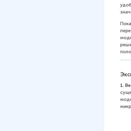
удоб
знач
Пока
пере
моде
реше
поло
Экс
1. В
суще
моде
микр