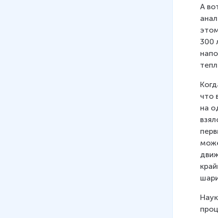
А во
кинетической теории. Базовый
анал
уровень
этом
40 мин
300 
08
.
Уравнение состояния
напо
идеального газа. Базовый
тепл
уровень
Когд
25 мин
что 
09
.
Основы термодинамики.
на о
Базовый уровень
взял
34 мин
перв
може
10
.
МКТ и термодинамика.
движ
Практика. Базовый уровень
край
29 мин
шари
11
.
Электростатика. Базовый
Наук
уровень
проц
49 мин