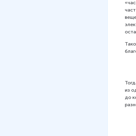
«час
част
веще
элек
оста
Тако
благ
Тогд
из о
до к
разн