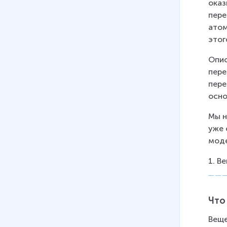
оказ
пере
12
.
Законы постоянного тока.
атом
Базовый уровень
этог
48 мин
Опис
13
.
Электрический ток в
пере
разных средах. Базовый
пере
уровень
осно
37 мин
Мы н
14
.
Электричество. Практика.
уже 
Базовый уровень
моде
22 мин
1. В
Что
Веще