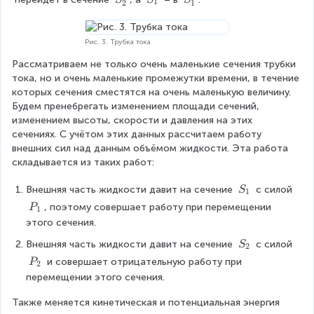
=
1
2
1
t
1
2
2
'
_
'
\
a
_
1
_
r
t
2
1
h
Рис. 3. Трубка тока
o
Рассматриваем не только очень маленькие сечения трубки 
_
тока, но и очень маленькие промежутки времени, в течение 
2
которых сечения сместятся на очень маленькую величину. 
\
Будем пренебрегать изменением площади сечений, 
c
изменением высоты, скорости и давления на этих 
d
сечениях. С учётом этих данных рассчитаем работу 
o
внешних сил над данным объёмом жидкости. Эта работа 
t
складывается из таких работ:
v
_
S
Внешняя часть жидкости давит на сечение 
 с силой 
S
1
2
_
P
, поэтому совершает работу при перемещении 
P
1
\
1
_
этого сечения.
c
1
d
S
Внешняя часть жидкости давит на сечение 
 с силой 
S
2
o
_
P
 и совершает отрицательную работу при 
P
2
t
2
_
перемещении этого сечения.
t
2
\
Также меняется кинетическая и потенциальная энергия 
c