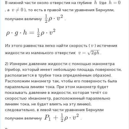
t
r
h
d
h
\
h
=
0
В нижней части около отверстия на глубине 
 (где 
h
h
d
c
o
\
a
o
\
=
+
v

=
0
, а 
), то есть в правой части уравнения Бернулли, 
v
o
t
\
h
0
{
D
\
c
1
2
\
⋅
\f
ρ
v
S
получаем величину 
.
c
t
2
n
1
el
{
_
f
r
d
e
h
1
1
2
}
\
⋅
⋅
=
⋅
o
t
1
ρ
g
h
ρ
v
q
r
a
2
+
\
t
0
{
r
a
}
a
c
c
g
\f
\
Из этого равенства легко найти скорость (
) истечения 
v
2
h
d
t
{
\
c
{
\
r
v
=
2
жидкости из маленького отверстия: 
.
o
v
g
h
c
}
o
\
2
v
{
1
=
t
d
a
\
\
c
}
2) Измерим давление жидкости с помощью манометра 
\
v
1
}
o
c
(прибор, который имеет небольшую площадь поверхности, 
s
_
r
c
t
d
\
}
{
располагается в трубке тока определённым образом). 
q
{
1
h
h
d
o
r
{
Расположим манометр так, чтобы его поверхность была 
r
2
\
1
параллельна линиям тока. При этом манометр будет 
t
o
o
c
t
h
2
}
}
показывать давление в жидкости, которая течёт со 
{
d
\
t
v
o
}
\
скоростью 
v
(манометр, расположенный параллельно 
2
o
{
c
g
_
\
линиям тока, не будет влиять на эту линию), 
g
t
\
r
2
следовательно, в левой части уравнения Бернулли 
h
\
d
\
2
c
r
h
1
2
P
+
⋅
}
}
D
P
ρ
v
получаем величину 
.
1
o
c
^
2
d
h
o
el
_
\
t
t