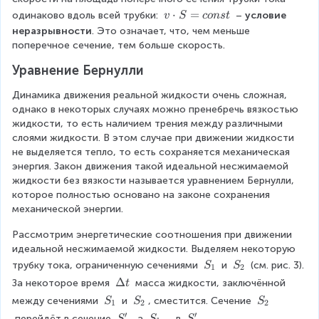
1
t
\
\
c
v
⋅
=
одинаково вдоль всей трубки: 
 – 
условие 
v
S
co
n
s
t
\
v
c
r
d
\
неразрывности
. Это означает, что, чем меньше 
c
_
d
h
o
c
поперечное сечение, тем больше скорость.
d
2
o
o
t
d
o
\
t
Уравнение Бернулли
_
S
o
t
c
v
2
_
t
t
d
_
Динамика движения реальной жидкости очень сложная, 
1
S
\
o
1
однако в некоторых случаях можно пренебречь вязкостью 
=
=
c
t
\
жидкости, то есть наличием трения между различными 
v
c
d
t
c
слоями жидкости. В этом случае при движении жидкости 
_
o
o
\
d
не выделяется тепло, то есть сохраняется механическая 
2
n
t
c
o
энергия. Закон движения такой идеальной несжимаемой 
\
s
S
d
t
жидкости без вязкости называется уравнением Бернулли, 
c
t
_
o
t
которое полностью основано на законе сохранения 
d
1
t
\
механической энергии.
o
S
c
t
Рассмотрим энергетические соотношения при движении 
_
d
S
идеальной несжимаемой жидкости. Выделяем некоторую 
2
o
_
t
S
S
трубку тока, ограниченную сечениями 
 и 
 (см. рис. 3). 
S
S
1
2
2
S
_
_
\
Δ
За некоторое время 
 масса жидкости, заключённой 
t
_
1
2
D
S
S
S
между сечениями 
 и 
, сместится. Сечение 
S
S
S
1
2
2
1
el
_
_
_
′
′
S
S
S
 перейдёт в сечение 
, а 
 – в 
.
S
S
S