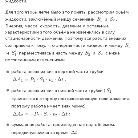
жидкости.
d
o
Для того чтобы легче было это понять, рассмотрим объём 
t
′
S
S
жидкости, заключённый между сечениями 
 и 
. 
S
S
2
1
S
'
_
Энергия, масса, скорость, давление и остальные 
_
_
2
характеристики этого объёма не изменились в силу 
2
1
стационарности движения. Поэтому вся работа внешних 
S
сил привела к тому, что энергия части жидкости между 
S
1
_
′
′
S
S
S
 и 
 переместилась в часть между 
 и 
 с ниже 
S
S
S
2
1
2
1
'
'
_
посчитанными изменениями:
_
_
2
1
2
работа внешних сил в верхней части трубки: 
\
Δ
=
⋅
⋅
⋅
Δ
;
A
P
S
v
t
1
1
1
1
D
S
работа внешних сил в нижней части трубки (
el
S
2
_
t
сдвигается в сторону противоположную силе давления, 
2
a
поэтому работа имеет знак минус): 
A
\
Δ
=
−
⋅
⋅
⋅
Δ
;
A
P
S
v
t
2
2
2
2
_
D
1
суммарная работа, произведённая над объёмом, 
el
=
t
\
Δ
передвинувшимся за время 
: 
t
P