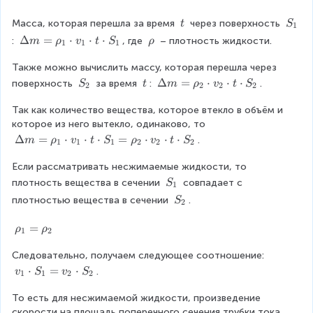
_
_
1
2
\
S
Масса, которая перешла за время 
 через поверхность 
t
S
1
\
_
\
Δ
=
⋅
⋅
⋅
\
: 
, где 
 – плотность жидкости.
m
ρ
v
t
S
ρ
1
1
1
t
1
D
r
Также можно вычислить массу, которая перешла через 
el
h
t
o
S
\
\
Δ
=
⋅
⋅
⋅
поверхность 
 за время 
: 
.
S
t
m
ρ
v
t
S
2
2
2
2
a
_
\
D
m
Так как количество вещества, которое втекло в объём и 
2
t
el
=
которое из него вытекло, одинаково, то 
t
\
a
\
Δ
=
⋅
⋅
⋅
=
⋅
⋅
⋅
.
m
ρ
v
t
S
ρ
v
t
S
1
1
1
2
2
2
r
m
D
h
=
Если рассматривать несжимаемые жидкости, то 
el
o
\
t
S
плотность вещества в сечении 
 совпадает с 
S
1
_
r
a
_
S
плотностью вещества в сечении 
.
S
2
1
h
m
1
_
\
o
=
2
\
=
ρ
ρ
1
2
c
_
\
r
d
2
r
Следовательно, получаем следующее соотношение: 
h
o
\
h
o
v
⋅
=
⋅
.
v
S
v
S
1
1
2
2
t
c
o
_
_
v
d
_
1
То есть для несжимаемой жидкости, произведение 
1
_
o
1
=
скорости на площадь поперечного сечения трубки тока 
\