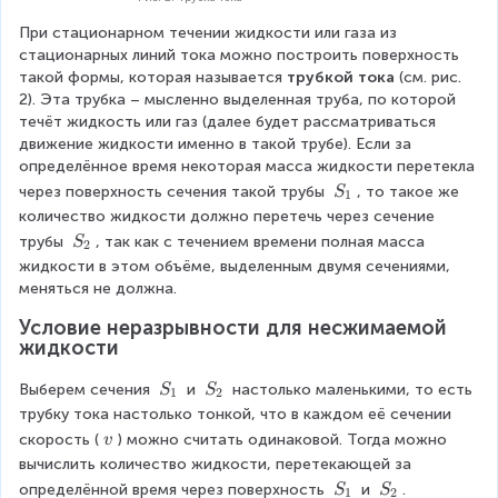
При стационарном течении жидкости или газа из 
стационарных линий тока можно построить поверхность 
такой формы, которая называется 
трубкой тока
 (см. рис. 
2). Эта трубка – мысленно выделенная труба, по которой 
течёт жидкость или газ (далее будет рассматриваться 
движение жидкости именно в такой трубе). Если за 
определённое время некоторая масса жидкости перетекла 
S
через поверхность сечения такой трубы 
, то такое же 
S
1
_
количество жидкости должно перетечь через сечение 
1
S
трубы 
, так как с течением времени полная масса 
S
2
_
жидкости в этом объёме, выделенным двумя сечениями, 
2
меняться не должна.
Условие неразрывности для несжимаемой 
жидкости
S
S
Выберем сечения 
 и 
 настолько маленькими, то есть 
S
S
1
2
_
_
трубку тока настолько тонкой, что в каждом её сечении 
1
2
\
скорость (
) можно считать одинаковой. Тогда можно 
v
\
вычислить количество жидкости, перетекающей за 
v
S
S
определённой время через поверхность 
 и 
.
S
S
1
2