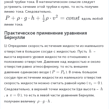
t
h
+
узкой трубки тока. В математическом смысле следует 
_
t
\
d
S
o
устремить сечение этой трубки к нулю, то есть получим 
\
2
\
c
линию тока. Следовательно, 
o
)
c
_
\
d
r
1
2
P
+
⋅
⋅
+
⋅
=
\
d
P
ρ
g
h
ρ
v
co
n
s
t
 вдоль любой 
o
t
2
c
2
h
c
o
+
t
линии тока.
g
\
d
d
t
o
S
\
o
g
\
Практическое применение уравнения 
c
o
_
\
t
r
Бернулли
\
2
c
d
t
c
\
c
h
1) Определим скорость истечения жидкости из маленького 
d
D
d
o
g
d
o
\
el
отверстия в большом сосуде с жидкостью. Пусть 
 – 
o
h
o
t
\
o
\
t
t
высота верхнего уровня жидкости по отношению к 
\
t
v
c
h
a
h
положению отверстия. Давление над жидкостью и около 
t
c
t
_
h
отверстия равно атмосферному, то есть внешнее 
_
d
g
d
2
P
=
давление одинаково везде (
). В очень большом 
P
P
0
_
2
o
\
-
=
сосуде при истечении жидкости из маленького отверстия 
o
1
\
\
t
P
c
v
=
0
скорость жидкости можно считать равной нулю (
). 
v
1
t
r
_
+
_
c
h
\
d
Следовательно, в верхней точки жидкости (где высота – 
h
h
0
g
1
\
\f
d
+
v
=
0
, а 
), то есть в левой части уравнения Бернулли, 
o
v
o
=
\
h
=
\
r
\
⋅
⋅
o
получаем величину 
.
\f
ρ
g
h
0
t
0
c
c
r
a