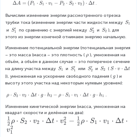
a
D
_
\
Δ
=
(
⋅
⋅
−
⋅
⋅
)
⋅
Δ
.
A
P
S
v
P
S
v
t
1
1
1
2
2
2
A
el
1
D
_
t
\
el
Вычислим изменение энергии рассмотренного отрезка 
2
a
c
t
S
трубки тока (изменение энергии части жидкости между 
S
1
=
t
d
a
_
′
′
S
S
S
 и 
 по сравнению с энергией между 
 и 
), для 
S
-
S
S
2
1
2
o
A
1
'
'
_
P
этого из энергии конечной отнимаем энергию начальную.
t
=
_
_
2
_
S
(
Изменение потенциальной энергии (потенциальная энергия 
1
2
2
_
P
\
– это масса (масса – это плотность (
\
), умноженная на 
ρ
1
_
r
c
объём, а объём в данном случае – это поперечное сечение 
\
1
h
d
′
′
S
S
S
S
S
⋅
⋅
Δ
на длину участка между 
 и 
 или 
 и 
 (
S
S
S
S
S
v
t
c
\
1
2
1
2
o
o
_
'
'
_
\
d
c
\
)), умноженная на ускорение свободного падения (
) и 
g
t
1
_
_
2
c
o
d
\
высоту этого участка над некоторым нулевым уровнем):
S
1
2
d
t
o
g
_
o
v
t
\
⋅
⋅
⋅
Δ
⋅
⋅
−
⋅
⋅
⋅
Δ
⋅
⋅
.
ρ
S
v
t
g
h
ρ
S
v
t
g
h
2
2
2
1
1
1
2
t
_
S
r
\
v
1
_
Изменение кинетической энергии (масса, умноженная на 
h
c
\
\
1
квадрат скорости и делённая на два): 
o
d
c
1
1
2
c
\
\
\
⋅
⋅
⋅
Δ
⋅
−
⋅
⋅
⋅
Δ
⋅
ρ
S
v
t
v
ρ
S
v
t
2
2
1
1
o
2
d
2
2
d
c
c
2
fr
t
o
v
o
d
d
1
v
t