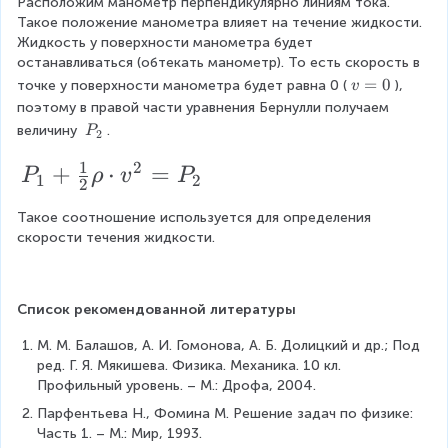
d
2
o
o
\
Расположим манометр перпендикулярно линиям тока. 
1
r
a
v
o
Такое положение манометра влияет на течение жидкости. 
-
t
\
c
t
+
h
Жидкость у поверхности манометра будет 
_
t
\
v
\
c
d
останавливаться (обтекать манометр). То есть скорость в 
\f
o
c
1
h
fr
^
v
=
0
d
точке у поверхности манометра будет равна 0 (
), 
o
v
r
\
d
=
^
=
поэтому в правой части уравнения Бернулли получаем 
a
2
o
t
o
a
c
0
P
величину 
.
P
2
\f
2
t
c
=
t
v
_
c
d
g
=
r
{
c
1
2
P
+
2
⋅
=
v
^
P
ρ
v
P
\
{
1
2
o
2
P
a
1
o
c
_
^
2
1
t
d
_
Такое соотношение используется для определения 
c
}
n
1
2
}
v
o
скорости течения жидкости.
2
{
{
st
+
t
{
^
+
1
h
2
\f
2
2
_
\
}
}
r
Список рекомендованной литературы
1
}
=
r
{
\
a
\
М. М. Балашов, А. И. Гомонова, А. Б. Долицкий и др.; Под 
c
h
2
r
c
ред. Г. Я. Мякишева. Физика. Механика. 10 кл. 
r
o
o
Профильный уровень. – М.: Дрофа, 2004.
}
h
{
h
n
\
Парфентьева Н., Фомина М. Решение задач по физике: 
\
o
1
o
st
Часть 1. – М.: Мир, 1993.
c