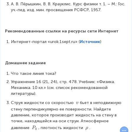
r
\
}
\
А. В. Пёрышкин, В. В. Крауклис. Курс физики т. 1. – М.: Гос. 
d
h
c
{
уч.-пед. изд. мин. просвещения РСФСР, 1957.
c
o
o
d
2
d
t
\
o
}
o
g
Рекомендованные ссылки на ресурсы сети Интернет
c
t
\
t
\
d
S
r
Интернет-портал «urok.1sept.ru» (
Источник
)
v
c
o
_
h
^
d
t
1
o
2
Домашнее задание
o
v
\
\
t
^
c
Что такое линия тока?
c
h
2
d
Упражнение 16 (21, 24), стр. 478. Учебник: «Физика. 
d
Механика. 10 кл.» (см. список рекомендованной 
_
o
o
литературы).
2
t
t
\
Струя жидкости со скоростью 
бьет в неподвижную 
v
+
v
v
\
стену перпендикулярно ее поверхности. Найдите 
\f
v
_
давление, которое производит жидкость на стену в 
^
точке, находящейся на оси струи. Атмосферное 
r
1
2
P
\
давление 
, плотность жидкости 
.
P
ρ
0
a