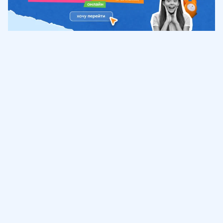
Обучение
ИнтернетУрок
Помощь
© ИнтернетУрок, 2009-
2026
8 (800) 775-41-21
info@interneturok.ru
101 000, г. Москва а/я 711 ООО «ИНТЕРДА»
Соглашение о пользовании сайтом
Сведения об образовательной программе