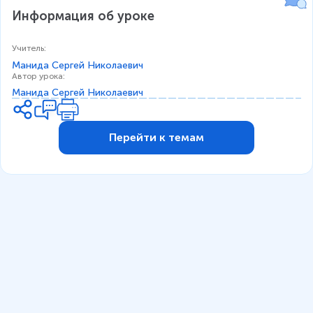
\
=
_
r
Информация об уроке
c
0
h
c
P
o
{
d
_
Учитель
:
1
o
2
Манида Сергей Николаевич
}
t
Автор урока
:
Манида Сергей Николаевич
{
\
2
D
}
el
Перейти к темам
\
t
r
a
h
t
o
\
\
c
c
d
d
o
o
t
t