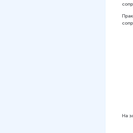
12 мин
сопр
07
.
Закон Ома для полной
Прак
цепи
сопр
18 мин
08
.
Решение задач на тему
«Законы постоянного тока»
32 мин
На э