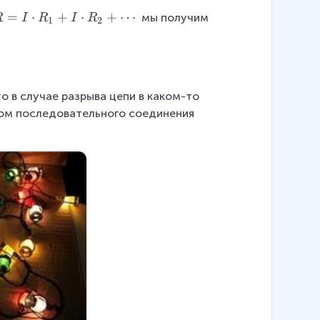
=
⋅
+
⋅
+
⋯
 мы получим 
R
I
R
I
R
1
2
о в случае разрыва цепи в каком-то 
ром последовательного соединения 