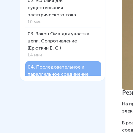
02
.
Условия для
существования
электрического тока
10 мин
03
.
Закон Ома для участка
цепи. Сопротивление
(Ерюткин Е. С.)
14 мин
04
.
Последовательное и
параллельное соединение
резисторов
14 мин
Рез
05
.
Работа и мощность
На п
электрического тока
элек
12 мин
В ре
06
.
Электродвижущая сила
соед