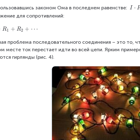
I
⋅
ользовавшись законом Ома в последнем равенстве: 
I
\
жение для сопротивлений:
c
=
+
+
⋯
d
R
R
1
2
o
ная проблема последовательного соединения – это то, чт
t
м месте ток перестает идти во всей цепи. Ярким приме
R
ются гирлянды (рис. 4).
=
I
\
c
d
o
t
R
_
1
+
I