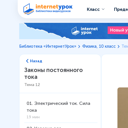
Класс
Пред
Библиотека «ИнтернетУрок»
Физика, 10 класс
Тем
Назад
Законы постоянного
тока
Тема
12
01
.
Электрический ток. Сила
тока
19 мин