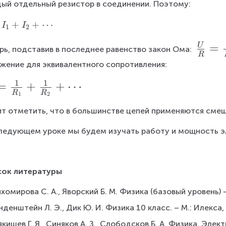
ый отдельный резистор в соединении. Поэтому:
+
+
⋯
I
I
1
2
\f
=
U
рь, подставив в последнее равенство закон Ома: 
R
r
жение для эквивалентного сопротивления:
a
1
1
=
+
+
⋯
c
R
R
1
2
{
т отметить, что в большинстве цепей применяются сме
U
}
ледующем уроке мы будем изучать работу и мощность э
{
R
сок литературы
}
=
хомирова С. А., Яворский Б. М. Физика (базовый уровень) 
\f
нденштейн Л. Э., Дик Ю. И. Физика 10 класс. – М.: Илекса,
r
кишев Г. Я., Синяков А. З., Слободсков Б. А. Физика. Элек