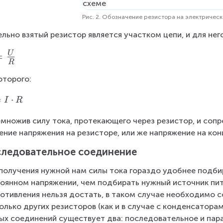
Рис. 2. Обозначение резистора на электричес
льно взятый резистор является участком цепи, и для нег
=
U
R
оторого:
=
⋅
I
R
множив силу тока, протекающего через резистор, и сопр
ение напряжения на резисторе, или же напряжение на кон
ледовательное соединение
получения нужной нам силы тока гораздо удобнее подби
оянном напряжении, чем подбирать нужный источник пита
отивления нельзя достать, в таком случае необходимо 
олько других резисторов (как и в случае с конденсатора
ых соединений существует два: последовательное и пара