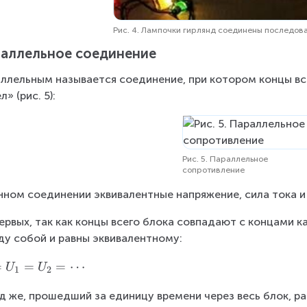
\
c
Рис. 4. Лампочки гирлянд соединены последов
d
аллельное соединение
o
t
ллельным называется соединение, при котором концы в
R
л» (рис. 5):
_
2
+
\
Рис. 5. Параллельное
c
сопротивление
d
нном соединении эквивалентные напряжение, сила тока и
o
ts
ервых, так как концы всего блока совпадают с концами к
у собой и равны эквивалентному:
=
=
=
⋯
U
U
1
2
д же, прошедший за единицу времени через весь блок, р