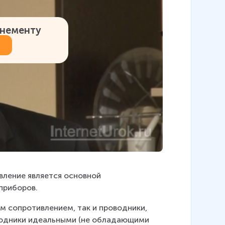
онементу
вление является основной 
боров.       
 сопротивлением, так и проводники, 
водники идеальными (не обладающими 