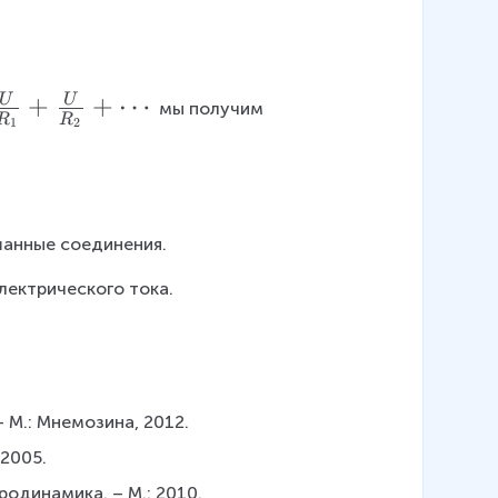
+
+
⋯
U
U
 мы получим 
R
R
1
2
шанные соединения.
лектрического тока.
– М.: Мнемозина, 2012.
 2005.
тродинамика. – М.: 2010.