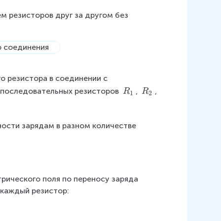
 резисторов друг за другом без 
о резистора в соединении с 
R
R
 последовательных резисторов 
, 
, 
R
R
1
2
_
_
1
2
ости зарядам в разном количестве 
трического поля по переносу заряда 
 каждый резистор: