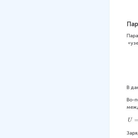
Пар
Пара
 «узе
В да
Во-п
межд
U
U
=
Заря
U