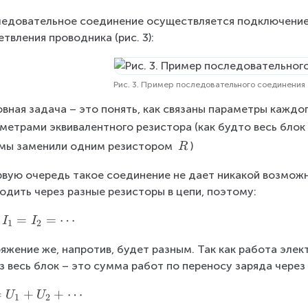
едовательное соединение осуществляется подключением
етвления проводника (рис. 3):
Рис. 3. Пример последовательного соединения
вная задача – это понять, как связаны параметры каждог
метрами эквивалентного резистора (как будто весь блок
\
 мы заменили одним резистором 
)
R
\
рвую очередь такое соединение не дает никакой возможн
R
одить через разные резисторы в цепи, поэтому:
=
=
⋯
I
I
1
2
яжение же, напротив, будет разным. Так как работа элек
з весь блок – это сумма работ по переносу заряда через
=
+
+
⋯
U
U
1
2