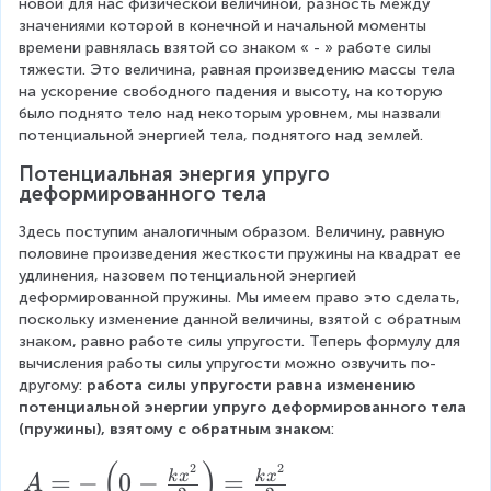
{
новой для нас физической величиной, разность между 
}
ef
2
значениями которой в конечной и начальной моменты 
1
{
t(
времени равнялась взятой со знаком « - » работе силы 
}
}
тяжести. Это величина, равная произведению массы тела 
2
0
\
+
на ускорение свободного падения и высоту, на которую 
}
-
c
было поднято тело над некоторым уровнем, мы назвали 
x
потенциальной энергией тела, поднятого над землей.
=
\f
d
_
k
r
Потенциальная энергия упруго 
o
{
деформированного тела
\
a
t
2
c
c
Здесь поступим аналогичным образом. Величину, равную 
(
}
половине произведения жесткости пружины на квадрат ее 
d
{
x
}
удлинения, назовем потенциальной энергией 
o
k
_
деформированной пружины. Мы имеем право это сделать, 
{
поскольку изменение данной величины, взятой с обратным 
t
x
1
2
знаком, равно работе силы упругости. Теперь формулу для 
\f
^
-
вычисления работы силы упругости можно озвучить по-
}
r
2
другому: 
работа силы упругости равна изменению 
x
\
потенциальной энергии упруго деформированного тела 
a
}
_
c
(пружины), взятому с обратным знаком
:
c
{
2
d
(
)
A
2
2
{
2
=
−
0
−
=
k
x
k
x
)
A