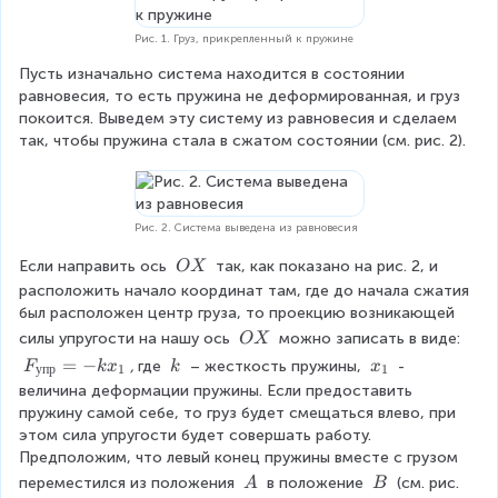
Рис. 1. Груз, прикрепленный к пружине
Пусть изначально система находится в состоянии 
равновесия, то есть пружина не деформированная, и груз 
покоится. Выведем эту систему из равновесия и сделаем 
так, чтобы пружина стала в сжатом состоянии (см. рис. 2).
Рис. 2. Система выведена из равновесия
\
Если направить ось 
 так, как показано на рис. 2, и 
OX
\
расположить начало координат там, где до начала сжатия 
O
был расположен центр груза, то проекцию возникающей 
X
\
силы упругости на нашу ось 
 можно записать в виде: 
OX
\
F
=
−
\
x
, 
где 
 – жесткость пружины, 
 - 
F
k
x
k
x
упр
1
1
O
_
\
_
величина деформации пружины. Если предоставить 
X
{
k
1
пружину самой себе, то груз будет смещаться влево, при 
у
этом сила упругости будет совершать работу. 
п
Предположим, что левый конец пружины вместе с грузом 
р
\
\
переместился из положения 
 в положение 
 (см. рис. 
A
B