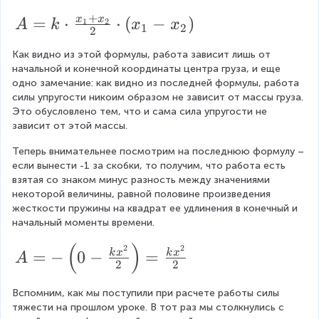
c
}
\f
+
A
=
⋅
p
⋅
(
−
)
x
x
1
2
A
k
x
x
1
2
=
2
r
}
=
\f
a
Как видно из этой формулы, работа зависит лишь от 
k
r
начальной и конечной координаты центра груза, и еще 
c
\
одно замечание: как видно из последней формулы, работа 
a
{
силы упругости никоим образом не зависит от массы груза. 
c
c
Это обусловлено тем, что и сама сила упругости не 
k
d
зависит от этой массы.
{
x
o
k
Теперь внимательнее посмотрим на последнюю формулу – 
_
t
если вынести -1 за скобки, то получим, что работа есть 
x
2
\f
взятая со знаком минус разность между значениями 
_
+
некоторой величины, равной половине произведения 
r
1
жесткости пружины на квадрат ее удлинения в конечный и 
k
a
начальный моменты времени.
+
x
c
(
)
k
A
2
2
_
=
−
0
−
=
k
x
k
x
A
{
2
2
x
=
1
x
_
-
}
Вспомним, как мы поступили при расчете работы силы 
_
тяжести на прошлом уроке. В тот раз мы столкнулись с 
2
\l
{