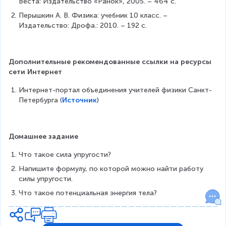
Веста: Издательство «Ранок», 2005. – 464 с.
x
}
Перышкин А. В. Физика: учебник 10 класс. – 
)
Издательство: Дрофа.: 2010. – 192 с.
^
{
2
Дополнительные рекомендованные ссылки на ресурсы 
сети Интернет
}
}
Интернет-портал объединения учителей физики Санкт-
Петербурга (
Источник
)
{
2
}
Домашнее задание
-
Что такое сила упругости?
\f
Напишите формулу, по которой можно найти работу 
r
силы упругости.
a
Что такое потенциальная энергия тела?
c
{