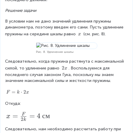
0
x
\
Решение задачи
^
\
2
В условии нам не дано значений удлинения пружины 
fr
динамометра, поэтому введем его сами. Пусть удлинение 
}
\
a
пружины на середине шкалы равно 
 (см. рис. 8).
x
{
\
c
2
x
{
}
Рис. 8. Удлинение шкалы
Н
Следовательно, когда пружина растянута с максимальной 
}
\
2
силой, то удлинение равно 
. Воспользуемся для 
x
\
последнего случая законом Гука, поскольку мы знаем 
{
2
значение максимальной силы и жесткости пружины.
м
x
F
=
⋅
2
}
F
k
x
=
Откуда:
k
\
x
=
=
4
см
F
c
x
2
k
d
=
o
Следовательно, нам необходимо рассчитать работу при 
\f