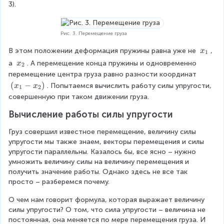
}
\
\
3).
=
A
B
-
k
Рис. 3. Перемещение груза
x
_
x
В этом положении деформация пружины равна уже не 
, 
x
1
1
_
x
а 
. А перемещение конца пружины и одновременно 
x
2
1
_
перемещение центра груза равно разности координат 
2
(
(
−
)
. Попытаемся вычислить работу силы упругости, 
x
x
1
2
x
совершенную при таком движении груза.
_
Вычисление работы силы упругости
1
-
Груз совершил известное перемещение, величину силы 
x
упругости мы также знаем, векторы перемещения и силы 
_
упругости параллельны. Казалось бы, все ясно – нужно 
2
умножить величину силы на величину перемещения и 
)
получить значение работы. Однако здесь не все так 
просто – разберемся почему.
О чем нам говорит формула, которая выражает величину 
силы упругости? О том, что сила упругости – величина не 
постоянная, она меняется по мере перемещения груза. И 