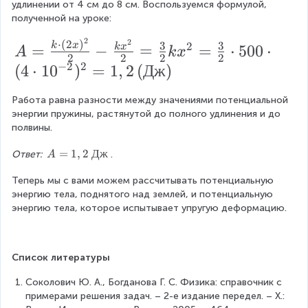
t
удлинении от 4 см до 8 см. Воспользуемся формулой, 
2
r
полученной на уроке:
x
a
2
A
2
⋅
(
2
)
3
3
2
k
x
=
−
=
=
⋅
500
⋅
k
x
A
k
x
c
2
2
2
2
=
−
2
2
(
4
⋅
1
0
)
=
1
,
2
(
Дж
)
{
\f
F
Работа равна разности между значениями потенциальной 
r
}
энергии пружины, растянутой до полного удлинения и до 
a
полвины.
{
c
2
A
=
1
,
2
Дж
Ответ: 
.
A
{
=
k
k
Теперь мы с вами можем рассчитывать потенциальную 
1
}
энергию тела, поднятого над землей, и потенциальную 
,
\
=
энергию тела, которое испытывает упругую деформацию.
2
c
\
4
d
{
\
Д
o
Список литературы
ж
{
t(
}
Соколович Ю. А., Богданова Г. С. Физика: справочник с 
с
2
примерами решения задач. – 2-е издание передел. – X.: 
м