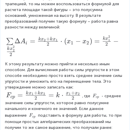
трапецией, то мы можем воспользоваться формулой для 
расчета площади такой фигуры – это полусумма 
оснований, умноженная на высоту. В результате 
преобразований получим такую формулу – работа равна 
разности между величиной:
2
\
+
k
x
Δ
=
⋅
(
−
)
=
−
k
x
k
x
∑
2
1
1
A
x
x
1
2
i
2
2
s
2
k
x
2
u
2
m
К этому результату можно прийти и несколько иным 
способом. Для вычисления работы силы упругости в этом 
\
способе необходимо просто взять среднее значение силы 
D
упругости и умножить его на перемещение тела. Это 
el
утверждение можно записать как: 
+
+
F
=
=
⋅
k
x
k
x
x
x
1
2
1
2
t
F
k
F
, 
где 
 - среднее 
F
c
p
2
2
c
p
_
_
a
значение силы упругости, которое равно полусумме 
{
начального и конечного ее значений. Если данное 
{
A
c
F
выражение 
 подставить в формулу для работы, то при 
F
c
c
p
p
_i
_
помощи простых алгебраических преобразований мы 
}
p
{
=
получим то же самое выражение, что получали ранее: