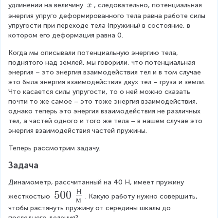
f
{
}
\
удлинении на величину 
, следовательно, потенциальная 
x
}
-
r
k
\
энергия упруго деформированного тела равна работе силы 
{
{
\f
x
упругости при переходе тела (пружины) в состояние, в 
a
x
2
2
котором его деформация равна 0.
r
c
^
}
}
a
Когда мы описывали потенциальную энергию тела, 
{
2
\
поднятого над землей, мы говорили, что потенциальная 
c
k
}
ri
энергия – это энергия взаимодействия тел и в том случае 
{
x
{
это была энергия взаимодействия двух тел – груза и земли. 
g
k
Что касается силы упругости, то о ней можно сказать 
^
2
h
почти то же самое – это тоже энергия взаимодействия, 
x
2
}
однако теперь это энергия взаимодействия не различных 
t)
_
тел, а частей одного и того же тела – в нашем случае это 
}
=
энергия взаимодействия частей пружины.
2
{
\f
^
Теперь рассмотрим задачу.
2
r
2
}
Задача
a
}
c
Динамометр, рассчитанный на 40 Н, имеет пружину 
{
Н
5
500
{
жесткостью 
. Какую работу нужно совершить, 
2
м
0
чтобы растянуть пружину от середины шкалы до 
k
}
последнего деления?