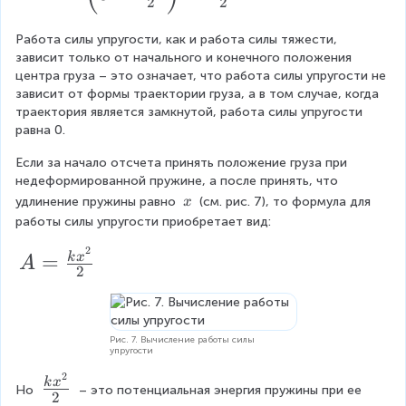
o
2
2
=
x
}
=
t
-
_
\
Работа силы упругости, как и работа силы тяжести, 
\f
(
зависит только от начального и конечного положения 
\l
1
ri
r
центра груза – это означает, что работа силы упругости не 
x
ef
+
g
a
зависит от формы траектории груза, а в том случае, когда 
_
t(
траектория является замкнутой, работа силы упругости 
x
h
c
{
равна 0.
0
_
t)
{
1
-
Если за начало отсчета принять положение груза при 
2
=
k
}
недеформированной пружине, а после принять, что 
\f
}
\f
x
\
удлинение пружины равно 
 (см. рис. 7), то формула для 
x
-
r
{
r
\
_
работы силы упругости приобретает вид:
x
a
x
2
a
1
2
_
A
=
k
x
c
A
}
c
^
2
{
=
{
{
2
2
\f
k
k
}
}
r
x
x
Рис. 7. Вычисление работы силы
{
упругости
)
a
^
^
2
2
\
c
k
x
2
Но 
 – это потенциальная энергия пружины при ее 
2
}
2